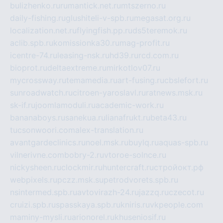
bulizhenko.ru
rumantick.net.ru
mtszerno.ru
daily-fishing.ru
glushiteli-v-spb.ru
megasat.org.ru
localization.net.ru
flyingfish.pp.ru
ds5teremok.ru
aclib.spb.ru
komissionka30.ru
mag-profit.ru
icentre-74.ru
leasing-nsk.ru
hd39.ru
rcd.com.ru
bioprot.ru
deltaextreme.ru
mirkotlov07.ru
mycrossway.ru
temamedia.ru
art-fusing.ru
cbslefort.ru
sunroadwatch.ru
citroen-yaroslavl.ru
ratnews.msk.ru
sk-if.ru
joomlamoduli.ru
academic-work.ru
bananaboys.ru
sanekua.ru
lianafrukt.ru
beta43.ru
tucsonwoori.com
alex-translation.ru
avantgardeclinics.ru
noel.msk.ru
buylq.ru
aquas-spb.ru
vilnerivne.com
bobry-2.ru
vtoroe-solnce.ru
nickysheen.ru
clockmir.ru
huntercraft.ru
стройокт.рф
webpixels.ru
pczz.msk.su
petrodvorets.spb.ru
nsintermed.spb.ru
avtovirazh-24.ru
jazzq.ru
czecot.ru
cruizi.spb.ru
spasskaya.spb.ru
kniris.ru
vkpeople.com
maminy-mysli.ru
arionorel.ru
khuseniosif.ru