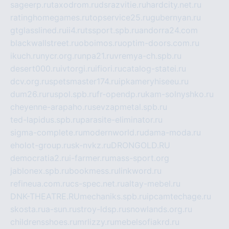
sageerp.ru
taxodrom.ru
dsrazvitie.ru
hardcity.net.ru
ratinghomegames.ru
topservice25.ru
gubernyan.ru
gtglasslined.ru
ii4.ru
tssport.spb.ru
andorra24.com
blackwallstreet.ru
oboimos.ru
optim-doors.com.ru
ikuch.ru
nycr.org.ru
npa21.ru
vremya-ch.spb.ru
desert000.ru
ivtorgi.ru
ifiori.ru
catalog-statei.ru
dcv.org.ru
spetsmaster174.ru
ipkameryhiseeu.ru
dum26.ru
ruspol.spb.ru
fr-opendp.ru
kam-solnyshko.ru
cheyenne-arapaho.ru
sevzapmetal.spb.ru
ted-lapidus.spb.ru
parasite-eliminator.ru
sigma-complete.ru
modernworld.ru
dama-moda.ru
eholot-group.ru
sk-nvkz.ru
DRONGOLD.RU
democratia2.ru
i-farmer.ru
mass-sport.org
jablonex.spb.ru
bookmess.ru
linkword.ru
refineua.com.ru
cs-spec.net.ru
altay-mebel.ru
DNK-THEATRE.RU
mechaniks.spb.ru
ipcamtechage.ru
skosta.ru
a-sun.ru
stroy-ldsp.ru
snowlands.org.ru
childrensshoes.ru
mrlizzy.ru
mebelsofiakrd.ru