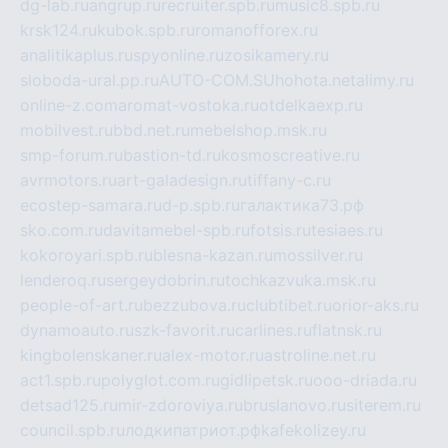
dg-lab.ru
angrup.ru
recruiter.spb.ru
music8.spb.ru
krsk124.ru
kubok.spb.ru
romanofforex.ru
analitikaplus.ru
spyonline.ru
zosikamery.ru
sloboda-ural.pp.ru
AUTO-COM.SU
hohota.net
alimy.ru
online-z.com
aromat-vostoka.ru
otdelkaexp.ru
mobilvest.ru
bbd.net.ru
mebelshop.msk.ru
smp-forum.ru
bastion-td.ru
kosmoscreative.ru
avrmotors.ru
art-galadesign.ru
tiffany-c.ru
ecostep-samara.ru
d-p.spb.ru
галактика73.рф
sko.com.ru
davitamebel-spb.ru
fotsis.ru
tesiaes.ru
kokoroyari.spb.ru
blesna-kazan.ru
mossilver.ru
lenderoq.ru
sergeydobrin.ru
tochkazvuka.msk.ru
people-of-art.ru
bezzubova.ru
clubtibet.ru
orior-aks.ru
dynamoauto.ru
szk-favorit.ru
carlines.ru
flatnsk.ru
kingbolenskaner.ru
alex-motor.ru
astroline.net.ru
act1.spb.ru
polyglot.com.ru
gidlipetsk.ru
ooo-driada.ru
detsad125.ru
mir-zdoroviya.ru
bruslanovo.ru
siterem.ru
council.spb.ru
лодкипатриот.рф
kafekolizey.ru