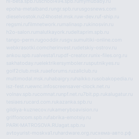
hl-beta.spb.ru
school494.spb.ru
mymubaby.ru
epoha-metalband.ru
ngr.spb.ru
rusgosnews.com
dieselvostok.ru
24hostel.msk.ru
w-dev.ru
f-ship.ru
regsmi.ru
filmnetwork.ru
malinasp.ru
kinosvin.ru
h2o-salon.ru
malutkayork.ru
deltaprim.spb.ru
tango-perm.ru
gooddir.ru
sgv.su
multiki-online.com
webkrasotki.com
cherinvest.ru
detskiy-ostrov.ru
ankou.spb.ru
alvesta1.ru
pdf-creator.ru
nix-files.org.ru
sakhatoday.ru
elektrikersymboler.ru
sputnikyes.ru
golf2club.msk.ru
aeforums.ru
zallclub.ru
multimodal.msk.ru
habaigry.ru
haikko.ru
sobakopedia.ru
isz-fest.ru
ewnc.info
screensaver-clock.net.ru
volnav.spb.ru
comnat.ru
npf.net.ru
7bit.pp.ru
kalugatur.ru
tesiaes.ru
card.com.ru
kazanka.spb.ru
gildiya-kuznecov.ru
kameryboavision.ru
griffoncom.spb.ru
fabrika-emotsiy.ru
PARK-MATROSOVA.RU
agat.spb.ru
avtoyurist-moskva1.ru
hardware.org.ru
схема-авто.рф