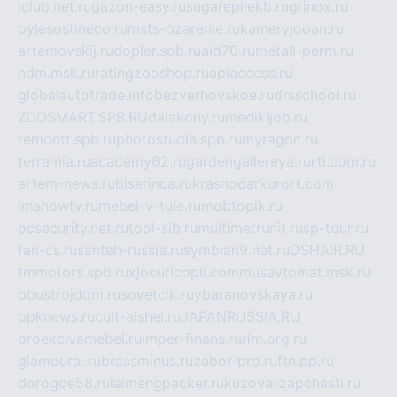
iclub.net.ru
gazon-easy.ru
sugarepilekb.ru
grinox.ru
pylesostineco.ru
msts-ozarenie.ru
kameryjooan.ru
artemovskij.ru
dopler.spb.ru
aid70.ru
metall-perm.ru
ndm.msk.ru
ratingzooshop.ru
apiaccess.ru
globalautotrade.info
bezverhovskoe.ru
drsschool.ru
ZOOSMART.SPB.RU
dalakony.ru
medikijob.ru
remontt.spb.ru
photostudia.spb.ru
myragon.ru
terramia.ru
academy62.ru
gardengallereya.ru
rti.com.ru
artem-news.ru
biserinca.ru
krasnodarkurort.com
imshowtv.ru
mebel-v-tule.ru
mobtopik.ru
pcsecurity.net.ru
tool-sib.ru
multimetrunit.ru
sp-tour.ru
fan-cs.ru
santeh-russia.ru
symbian9.net.ru
DSHAIR.RU
tmmotors.spb.ru
xjocuricopii.com
musavtomat.msk.ru
obustrojdom.ru
sovetcik.ru
ybaranovskaya.ru
ppknews.ru
cult-alshei.ru
JAPANRUSSIA.RU
proekciyamebel.ru
imper-finans.ru
rim.org.ru
glamourai.ru
brassminus.ru
zabor-pro.ru
ftn.pp.ru
dorogoe58.ru
laimengpacker.ru
kuzova-zapchasti.ru