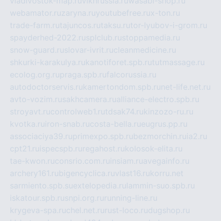
vladivostok-map.ru
vlknrussia.ru
wasabi-shop.ru
webamator.ru
zaryna.ru
youtubefree.ru
x-ton.ru
trade-farm.ru
tajuncos.ru
taksu.ru
tor-lyubov-i-grom.ru
spayderhed-2022.ru
splclub.ru
stoppamedia.ru
snow-guard.ru
slovar-ivrit.ru
cleanmedicine.ru
shkurki-karakulya.ru
kanotiforet.spb.ru
tutmassage.ru
ecolog.org.ru
praga.spb.ru
falcorussia.ru
autodoctorservis.ru
kamertondom.spb.ru
net-life.net.ru
avto-vozim.ru
sakhcamera.ru
alliance-electro.spb.ru
stroyavt.ru
controlweb1.ru
tdsak74.ru
kinzozo-ru.ru
kvotka.ru
iron-snab.ru
costa-bella.ru
eugrus.pp.ru
associaciya39.ru
primexpo.spb.ru
bezmorchin.ru
ia2.ru
cpt21.ru
ispecspb.ru
regahost.ru
kolosok-elita.ru
tae-kwon.ru
consrio.com.ru
insiam.ru
avegainfo.ru
archery161.ru
bigencyclica.ru
vlast16.ru
korru.net
sarmiento.spb.su
extelopedia.ru
lammin-suo.spb.ru
iskatour.spb.ru
snpi.org.ru
running-line.ru
krygeva-spa.ru
chel.net.ru
rust-loco.ru
dugshop.ru