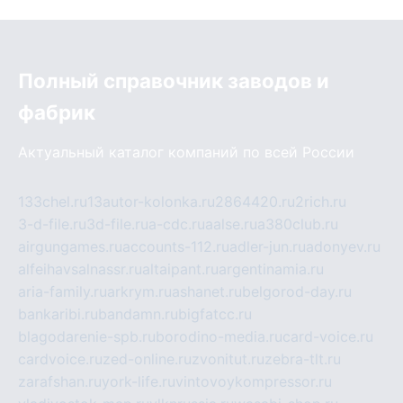
Полный справочник заводов и
фабрик
Актуальный каталог компаний по всей России
133chel.ru
13autor-kolonka.ru
2864420.ru
2rich.ru
3-d-file.ru
3d-file.ru
a-cdc.ru
aalse.ru
a380club.ru
airgungames.ru
accounts-112.ru
adler-jun.ru
adonyev.ru
alfeihavsalnassr.ru
altaipant.ru
argentinamia.ru
aria-family.ru
arkrym.ru
ashanet.ru
belgorod-day.ru
bankaribi.ru
bandamn.ru
bigfatcc.ru
blagodarenie-spb.ru
borodino-media.ru
card-voice.ru
cardvoice.ru
zed-online.ru
zvonitut.ru
zebra-tlt.ru
zarafshan.ru
york-life.ru
vintovoykompressor.ru