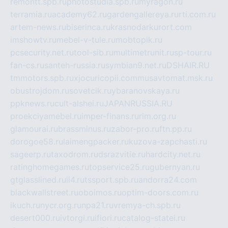
remontt.spb.ru
photostudia.spb.ru
myragon.ru
terramia.ru
academy62.ru
gardengallereya.ru
rti.com.ru
artem-news.ru
biserinca.ru
krasnodarkurort.com
imshowtv.ru
mebel-v-tule.ru
mobtopik.ru
pcsecurity.net.ru
tool-sib.ru
multimetrunit.ru
sp-tour.ru
fan-cs.ru
santeh-russia.ru
symbian9.net.ru
DSHAIR.RU
tmmotors.spb.ru
xjocuricopii.com
musavtomat.msk.ru
obustrojdom.ru
sovetcik.ru
ybaranovskaya.ru
ppknews.ru
cult-alshei.ru
JAPANRUSSIA.RU
proekciyamebel.ru
imper-finans.ru
rim.org.ru
glamourai.ru
brassminus.ru
zabor-pro.ru
ftn.pp.ru
dorogoe58.ru
laimengpacker.ru
kuzova-zapchasti.ru
sageerp.ru
taxodrom.ru
dsrazvitie.ru
hardcity.net.ru
ratinghomegames.ru
topservice25.ru
gubernyan.ru
gtglasslined.ru
ii4.ru
tssport.spb.ru
andorra24.com
blackwallstreet.ru
oboimos.ru
optim-doors.com.ru
ikuch.ru
nycr.org.ru
npa21.ru
vremya-ch.spb.ru
desert000.ru
ivtorgi.ru
ifiori.ru
catalog-statei.ru