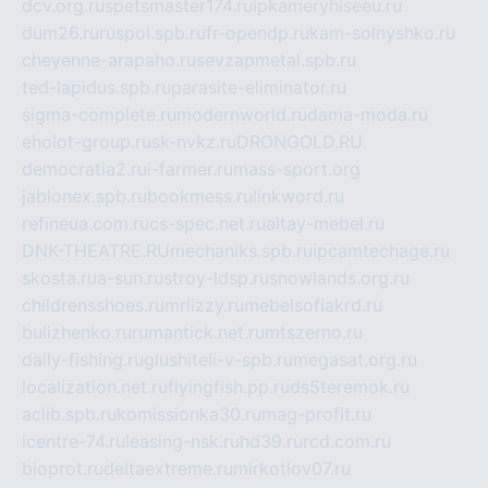
dcv.org.ru
spetsmaster174.ru
ipkameryhiseeu.ru
dum26.ru
ruspol.spb.ru
fr-opendp.ru
kam-solnyshko.ru
cheyenne-arapaho.ru
sevzapmetal.spb.ru
ted-lapidus.spb.ru
parasite-eliminator.ru
sigma-complete.ru
modernworld.ru
dama-moda.ru
eholot-group.ru
sk-nvkz.ru
DRONGOLD.RU
democratia2.ru
i-farmer.ru
mass-sport.org
jablonex.spb.ru
bookmess.ru
linkword.ru
refineua.com.ru
cs-spec.net.ru
altay-mebel.ru
DNK-THEATRE.RU
mechaniks.spb.ru
ipcamtechage.ru
skosta.ru
a-sun.ru
stroy-ldsp.ru
snowlands.org.ru
childrensshoes.ru
mrlizzy.ru
mebelsofiakrd.ru
bulizhenko.ru
rumantick.net.ru
mtszerno.ru
daily-fishing.ru
glushiteli-v-spb.ru
megasat.org.ru
localization.net.ru
flyingfish.pp.ru
ds5teremok.ru
aclib.spb.ru
komissionka30.ru
mag-profit.ru
icentre-74.ru
leasing-nsk.ru
hd39.ru
rcd.com.ru
bioprot.ru
deltaextreme.ru
mirkotlov07.ru