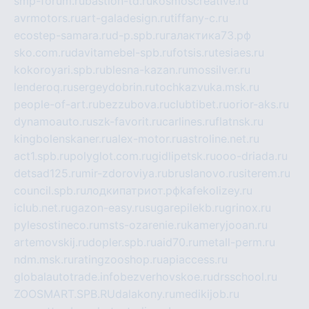
smp-forum.ru
bastion-td.ru
kosmoscreative.ru
avrmotors.ru
art-galadesign.ru
tiffany-c.ru
ecostep-samara.ru
d-p.spb.ru
галактика73.рф
sko.com.ru
davitamebel-spb.ru
fotsis.ru
tesiaes.ru
kokoroyari.spb.ru
blesna-kazan.ru
mossilver.ru
lenderoq.ru
sergeydobrin.ru
tochkazvuka.msk.ru
people-of-art.ru
bezzubova.ru
clubtibet.ru
orior-aks.ru
dynamoauto.ru
szk-favorit.ru
carlines.ru
flatnsk.ru
kingbolenskaner.ru
alex-motor.ru
astroline.net.ru
act1.spb.ru
polyglot.com.ru
gidlipetsk.ru
ooo-driada.ru
detsad125.ru
mir-zdoroviya.ru
bruslanovo.ru
siterem.ru
council.spb.ru
лодкипатриот.рф
kafekolizey.ru
iclub.net.ru
gazon-easy.ru
sugarepilekb.ru
grinox.ru
pylesostineco.ru
msts-ozarenie.ru
kameryjooan.ru
artemovskij.ru
dopler.spb.ru
aid70.ru
metall-perm.ru
ndm.msk.ru
ratingzooshop.ru
apiaccess.ru
globalautotrade.info
bezverhovskoe.ru
drsschool.ru
ZOOSMART.SPB.RU
dalakony.ru
medikijob.ru