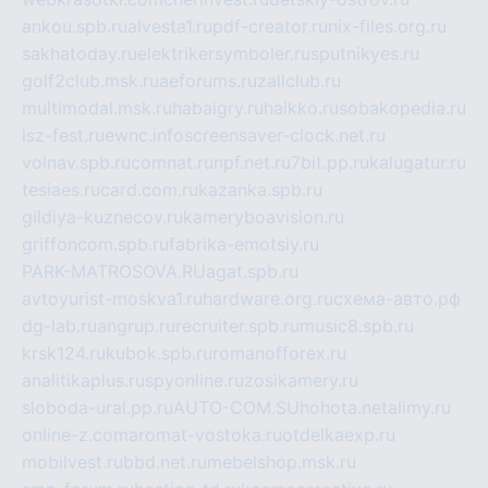
ankou.spb.ru
alvesta1.ru
pdf-creator.ru
nix-files.org.ru
sakhatoday.ru
elektrikersymboler.ru
sputnikyes.ru
golf2club.msk.ru
aeforums.ru
zallclub.ru
multimodal.msk.ru
habaigry.ru
haikko.ru
sobakopedia.ru
isz-fest.ru
ewnc.info
screensaver-clock.net.ru
volnav.spb.ru
comnat.ru
npf.net.ru
7bit.pp.ru
kalugatur.ru
tesiaes.ru
card.com.ru
kazanka.spb.ru
gildiya-kuznecov.ru
kameryboavision.ru
griffoncom.spb.ru
fabrika-emotsiy.ru
PARK-MATROSOVA.RU
agat.spb.ru
avtoyurist-moskva1.ru
hardware.org.ru
схема-авто.рф
dg-lab.ru
angrup.ru
recruiter.spb.ru
music8.spb.ru
krsk124.ru
kubok.spb.ru
romanofforex.ru
analitikaplus.ru
spyonline.ru
zosikamery.ru
sloboda-ural.pp.ru
AUTO-COM.SU
hohota.net
alimy.ru
online-z.com
aromat-vostoka.ru
otdelkaexp.ru
mobilvest.ru
bbd.net.ru
mebelshop.msk.ru