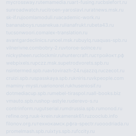
mycrossway.ru
temamedia.ru
art-fusing.ru
cbslefort.ru
sunroadwatch.ru
citroen-yaroslavl.ru
ratnews.msk.ru
sk-if.ru
joomlamoduli.ru
academic-work.ru
bananaboys.ru
sanekua.ru
lianafrukt.ru
beta43.ru
tucsonwoori.com
alex-translation.ru
avantgardeclinics.ru
noel.msk.ru
buylq.ru
aquas-spb.ru
vilnerivne.com
bobry-2.ru
vtoroe-solnce.ru
nickysheen.ru
clockmir.ru
huntercraft.ru
стройокт.рф
webpixels.ru
pczz.msk.su
petrodvorets.spb.ru
nsintermed.spb.ru
avtovirazh-24.ru
jazzq.ru
czecot.ru
cruizi.spb.ru
spasskaya.spb.ru
kniris.ru
vkpeople.com
maminy-mysli.ru
arionorel.ru
khuseniosif.ru
dotmediacup.spb.ru
mebel-tiraspol.ru
all-books.biz
vmauto.spb.ru
shop-astyle.ru
derevo-s.ru
contrinform.ru
gutserial.ru
mdrussia.spb.ru
monod.ru
refine.org.ru
uk-krein.ru
kamensk61.ru
zooclub.info
filonov.org.ru
технокамск.рф
ra-spectr.ru
ooodriada.ru
promelmash.spb.ru
ixtys.spb.ru
fccity.ru