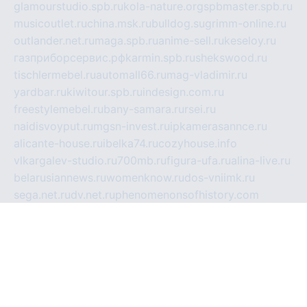
glamourstudio.spb.ru
kola-nature.org
spbmaster.spb.ru
musicoutlet.ru
china.msk.ru
bulldog.su
grimm-online.ru
outlander.net.ru
maga.spb.ru
anime-sell.ru
keseloy.ru
газприборсервис.рф
karmin.spb.ru
shekswood.ru
tischlermebel.ru
automall66.ru
mag-vladimir.ru
yardbar.ru
kiwitour.spb.ru
indesign.com.ru
freestylemebel.ru
bany-samara.ru
rsei.ru
naidisvoyput.ru
mgsn-invest.ru
ipkamerasannce.ru
alicante-house.ru
ibelka74.ru
cozyhouse.info
vlkargalev-studio.ru
700mb.ru
figura-ufa.ru
alina-live.ru
belarusiannews.ru
womenknow.ru
dos-vniimk.ru
sega.net.ru
dv.net.ru
phenomenonsofhistory.com
telesputnik.net.ru
wall.pp.ru
pylesosroidmi.ru
gtc-clan.ru
cligs.ru
bibikazap.ru
popova.org.ru
netwhistler.spb.ru
bellvil.ru
bonzon.ru
iss-vladik.ru
defiparis.net.ru
las-gryzas.ru
amku.ru
electednews.spb.ru
feather.org.ru
spar72.ru
tankiigri.ru
dominus.com.ru
ibtree.ru
sanykool.pp.ru
unixlib.org.ru