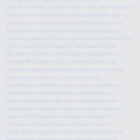
autodoctorservis.ru
kamertondom.spb.ru
net-life.net.ru
avto-vozim.ru
sakhcamera.ru
alliance-electro.spb.ru
stroyavt.ru
controlweb1.ru
tdsak74.ru
kinzozo-ru.ru
kvotka.ru
iron-snab.ru
costa-bella.ru
eugrus.pp.ru
associaciya39.ru
primexpo.spb.ru
bezmorchin.ru
ia2.ru
cpt21.ru
ispecspb.ru
regahost.ru
kolosok-elita.ru
tae-kwon.ru
consrio.com.ru
insiam.ru
avegainfo.ru
archery161.ru
bigencyclica.ru
vlast16.ru
korru.net
sarmiento.spb.su
extelopedia.ru
lammin-suo.spb.ru
iskatour.spb.ru
snpi.org.ru
running-line.ru
krygeva-spa.ru
chel.net.ru
rust-loco.ru
dugshop.ru
hl-beta.spb.ru
school494.spb.ru
mymubaby.ru
epoha-metalband.ru
ngr.spb.ru
rusgosnews.com
dieselvostok.ru
24hostel.msk.ru
w-dev.ru
f-ship.ru
regsmi.ru
filmnetwork.ru
malinasp.ru
kinosvin.ru
h2o-salon.ru
malutkayork.ru
deltaprim.spb.ru
tango-perm.ru
gooddir.ru
sgv.su
multiki-online.com
webkrasotki.com
cherinvest.ru
detskiy-ostrov.ru