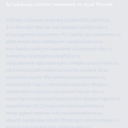
Актуальный каталог компаний по всей России
133chel.ru
13autor-kolonka.ru
2864420.ru
2rich.ru
3-d-file.ru
3d-file.ru
a-cdc.ru
aalse.ru
a380club.ru
airgungames.ru
accounts-112.ru
adler-jun.ru
adonyev.ru
alfeihavsalnassr.ru
altaipant.ru
argentinamia.ru
aria-family.ru
arkrym.ru
ashanet.ru
belgorod-day.ru
bankaribi.ru
bandamn.ru
bigfatcc.ru
blagodarenie-spb.ru
borodino-media.ru
card-voice.ru
cardvoice.ru
zed-online.ru
zvonitut.ru
zebra-tlt.ru
zarafshan.ru
york-life.ru
vintovoykompressor.ru
vladivostok-map.ru
vlknrussia.ru
wasabi-shop.ru
webamator.ru
zaryna.ru
youtubefree.ru
x-ton.ru
trade-farm.ru
tajuncos.ru
taksu.ru
tor-lyubov-i-grom.ru
spayderhed-2022.ru
splclub.ru
stoppamedia.ru
snow-guard.ru
slovar-ivrit.ru
cleanmedicine.ru
shkurki-karakulya.ru
kanotiforet.spb.ru
tutmassage.ru
ecolog.org.ru
praga.spb.ru
falcorussia.ru