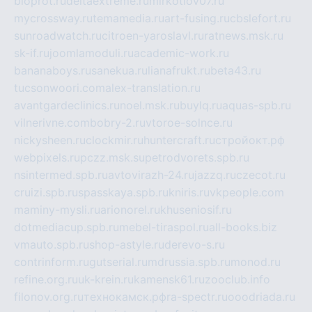
bioprot.ru
deltaextreme.ru
mirkotlov07.ru
mycrossway.ru
temamedia.ru
art-fusing.ru
cbslefort.ru
sunroadwatch.ru
citroen-yaroslavl.ru
ratnews.msk.ru
sk-if.ru
joomlamoduli.ru
academic-work.ru
bananaboys.ru
sanekua.ru
lianafrukt.ru
beta43.ru
tucsonwoori.com
alex-translation.ru
avantgardeclinics.ru
noel.msk.ru
buylq.ru
aquas-spb.ru
vilnerivne.com
bobry-2.ru
vtoroe-solnce.ru
nickysheen.ru
clockmir.ru
huntercraft.ru
стройокт.рф
webpixels.ru
pczz.msk.su
petrodvorets.spb.ru
nsintermed.spb.ru
avtovirazh-24.ru
jazzq.ru
czecot.ru
cruizi.spb.ru
spasskaya.spb.ru
kniris.ru
vkpeople.com
maminy-mysli.ru
arionorel.ru
khuseniosif.ru
dotmediacup.spb.ru
mebel-tiraspol.ru
all-books.biz
vmauto.spb.ru
shop-astyle.ru
derevo-s.ru
contrinform.ru
gutserial.ru
mdrussia.spb.ru
monod.ru
refine.org.ru
uk-krein.ru
kamensk61.ru
zooclub.info
filonov.org.ru
технокамск.рф
ra-spectr.ru
ooodriada.ru