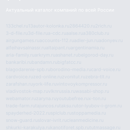
Актуальный каталог компаний по всей России
133chel.ru
13autor-kolonka.ru
2864420.ru
2rich.ru
3-d-file.ru
3d-file.ru
a-cdc.ru
aalse.ru
a380club.ru
airgungames.ru
accounts-112.ru
adler-jun.ru
adonyev.ru
alfeihavsalnassr.ru
altaipant.ru
argentinamia.ru
aria-family.ru
arkrym.ru
ashanet.ru
belgorod-day.ru
bankaribi.ru
bandamn.ru
bigfatcc.ru
blagodarenie-spb.ru
borodino-media.ru
card-voice.ru
cardvoice.ru
zed-online.ru
zvonitut.ru
zebra-tlt.ru
zarafshan.ru
york-life.ru
vintovoykompressor.ru
vladivostok-map.ru
vlknrussia.ru
wasabi-shop.ru
webamator.ru
zaryna.ru
youtubefree.ru
x-ton.ru
trade-farm.ru
tajuncos.ru
taksu.ru
tor-lyubov-i-grom.ru
spayderhed-2022.ru
splclub.ru
stoppamedia.ru
snow-guard.ru
slovar-ivrit.ru
cleanmedicine.ru
shkurki-karakulya.ru
kanotiforet.spb.ru
tutmassage.ru