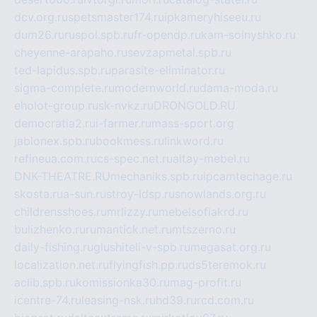
dcv.org.ru
spetsmaster174.ru
ipkameryhiseeu.ru
dum26.ru
ruspol.spb.ru
fr-opendp.ru
kam-solnyshko.ru
cheyenne-arapaho.ru
sevzapmetal.spb.ru
ted-lapidus.spb.ru
parasite-eliminator.ru
sigma-complete.ru
modernworld.ru
dama-moda.ru
eholot-group.ru
sk-nvkz.ru
DRONGOLD.RU
democratia2.ru
i-farmer.ru
mass-sport.org
jablonex.spb.ru
bookmess.ru
linkword.ru
refineua.com.ru
cs-spec.net.ru
altay-mebel.ru
DNK-THEATRE.RU
mechaniks.spb.ru
ipcamtechage.ru
skosta.ru
a-sun.ru
stroy-ldsp.ru
snowlands.org.ru
childrensshoes.ru
mrlizzy.ru
mebelsofiakrd.ru
bulizhenko.ru
rumantick.net.ru
mtszerno.ru
daily-fishing.ru
glushiteli-v-spb.ru
megasat.org.ru
localization.net.ru
flyingfish.pp.ru
ds5teremok.ru
aclib.spb.ru
komissionka30.ru
mag-profit.ru
icentre-74.ru
leasing-nsk.ru
hd39.ru
rcd.com.ru