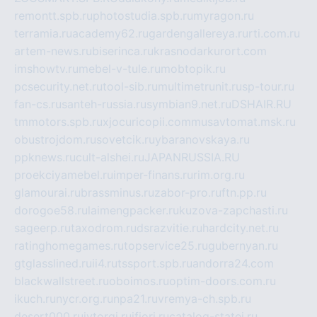
remontt.spb.ru
photostudia.spb.ru
myragon.ru
terramia.ru
academy62.ru
gardengallereya.ru
rti.com.ru
artem-news.ru
biserinca.ru
krasnodarkurort.com
imshowtv.ru
mebel-v-tule.ru
mobtopik.ru
pcsecurity.net.ru
tool-sib.ru
multimetrunit.ru
sp-tour.ru
fan-cs.ru
santeh-russia.ru
symbian9.net.ru
DSHAIR.RU
tmmotors.spb.ru
xjocuricopii.com
musavtomat.msk.ru
obustrojdom.ru
sovetcik.ru
ybaranovskaya.ru
ppknews.ru
cult-alshei.ru
JAPANRUSSIA.RU
proekciyamebel.ru
imper-finans.ru
rim.org.ru
glamourai.ru
brassminus.ru
zabor-pro.ru
ftn.pp.ru
dorogoe58.ru
laimengpacker.ru
kuzova-zapchasti.ru
sageerp.ru
taxodrom.ru
dsrazvitie.ru
hardcity.net.ru
ratinghomegames.ru
topservice25.ru
gubernyan.ru
gtglasslined.ru
ii4.ru
tssport.spb.ru
andorra24.com
blackwallstreet.ru
oboimos.ru
optim-doors.com.ru
ikuch.ru
nycr.org.ru
npa21.ru
vremya-ch.spb.ru
desert000.ru
ivtorgi.ru
ifiori.ru
catalog-statei.ru