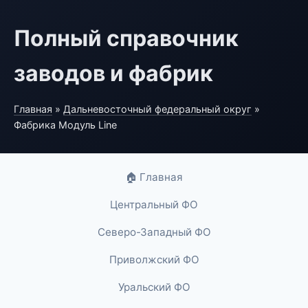
Полный справочник
заводов и фабрик
Главная
»
Дальневосточный федеральный округ
»
Фабрика Модуль Line
🏠 Главная
Центральный ФО
Северо-Западный ФО
Приволжский ФО
Уральский ФО