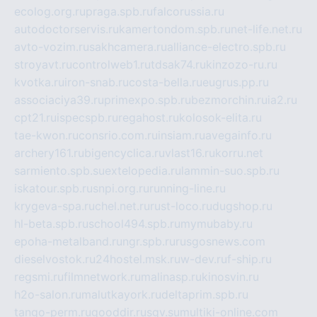
ecolog.org.ru
praga.spb.ru
falcorussia.ru
autodoctorservis.ru
kamertondom.spb.ru
net-life.net.ru
avto-vozim.ru
sakhcamera.ru
alliance-electro.spb.ru
stroyavt.ru
controlweb1.ru
tdsak74.ru
kinzozo-ru.ru
kvotka.ru
iron-snab.ru
costa-bella.ru
eugrus.pp.ru
associaciya39.ru
primexpo.spb.ru
bezmorchin.ru
ia2.ru
cpt21.ru
ispecspb.ru
regahost.ru
kolosok-elita.ru
tae-kwon.ru
consrio.com.ru
insiam.ru
avegainfo.ru
archery161.ru
bigencyclica.ru
vlast16.ru
korru.net
sarmiento.spb.su
extelopedia.ru
lammin-suo.spb.ru
iskatour.spb.ru
snpi.org.ru
running-line.ru
krygeva-spa.ru
chel.net.ru
rust-loco.ru
dugshop.ru
hl-beta.spb.ru
school494.spb.ru
mymubaby.ru
epoha-metalband.ru
ngr.spb.ru
rusgosnews.com
dieselvostok.ru
24hostel.msk.ru
w-dev.ru
f-ship.ru
regsmi.ru
filmnetwork.ru
malinasp.ru
kinosvin.ru
h2o-salon.ru
malutkayork.ru
deltaprim.spb.ru
tango-perm.ru
gooddir.ru
sgv.su
multiki-online.com