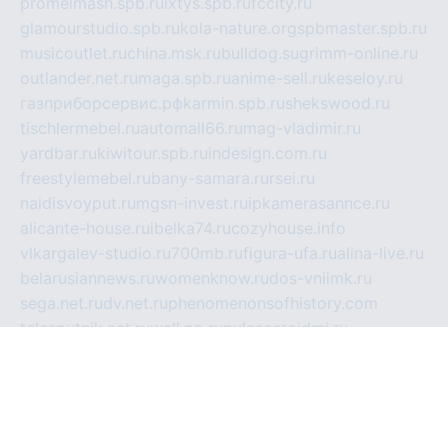
promelmash.spb.ru
ixtys.spb.ru
fccity.ru
glamourstudio.spb.ru
kola-nature.org
spbmaster.spb.ru
musicoutlet.ru
china.msk.ru
bulldog.su
grimm-online.ru
outlander.net.ru
maga.spb.ru
anime-sell.ru
keseloy.ru
газприборсервис.рф
karmin.spb.ru
shekswood.ru
tischlermebel.ru
automall66.ru
mag-vladimir.ru
yardbar.ru
kiwitour.spb.ru
indesign.com.ru
freestylemebel.ru
bany-samara.ru
rsei.ru
naidisvoyput.ru
mgsn-invest.ru
ipkamerasannce.ru
alicante-house.ru
ibelka74.ru
cozyhouse.info
vlkargalev-studio.ru
700mb.ru
figura-ufa.ru
alina-live.ru
belarusiannews.ru
womenknow.ru
dos-vniimk.ru
sega.net.ru
dv.net.ru
phenomenonsofhistory.com
telesputnik.net.ru
wall.pp.ru
pylesosroidmi.ru
gtc-clan.ru
cligs.ru
bibikazap.ru
popova.org.ru
netwhistler.spb.ru
bellvil.ru
bonzon.ru
iss-vladik.ru
defiparis.net.ru
las-gryzas.ru
amku.ru
electednews.spb.ru
feather.org.ru
spar72.ru
tankiigri.ru