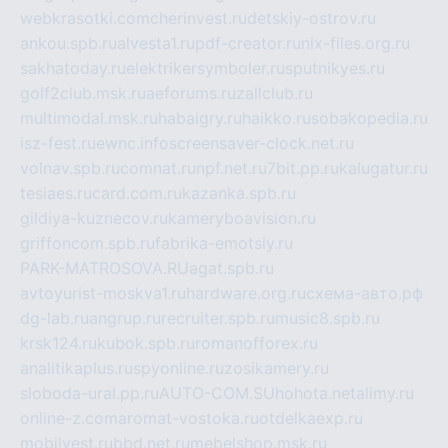
webkrasotki.com
cherinvest.ru
detskiy-ostrov.ru
ankou.spb.ru
alvesta1.ru
pdf-creator.ru
nix-files.org.ru
sakhatoday.ru
elektrikersymboler.ru
sputnikyes.ru
golf2club.msk.ru
aeforums.ru
zallclub.ru
multimodal.msk.ru
habaigry.ru
haikko.ru
sobakopedia.ru
isz-fest.ru
ewnc.info
screensaver-clock.net.ru
volnav.spb.ru
comnat.ru
npf.net.ru
7bit.pp.ru
kalugatur.ru
tesiaes.ru
card.com.ru
kazanka.spb.ru
gildiya-kuznecov.ru
kameryboavision.ru
griffoncom.spb.ru
fabrika-emotsiy.ru
PARK-MATROSOVA.RU
agat.spb.ru
avtoyurist-moskva1.ru
hardware.org.ru
схема-авто.рф
dg-lab.ru
angrup.ru
recruiter.spb.ru
music8.spb.ru
krsk124.ru
kubok.spb.ru
romanofforex.ru
analitikaplus.ru
spyonline.ru
zosikamery.ru
sloboda-ural.pp.ru
AUTO-COM.SU
hohota.net
alimy.ru
online-z.com
aromat-vostoka.ru
otdelkaexp.ru
mobilvest.ru
bbd.net.ru
mebelshop.msk.ru