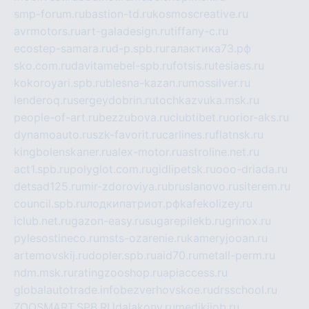
smp-forum.ru
bastion-td.ru
kosmoscreative.ru
avrmotors.ru
art-galadesign.ru
tiffany-c.ru
ecostep-samara.ru
d-p.spb.ru
галактика73.рф
sko.com.ru
davitamebel-spb.ru
fotsis.ru
tesiaes.ru
kokoroyari.spb.ru
blesna-kazan.ru
mossilver.ru
lenderoq.ru
sergeydobrin.ru
tochkazvuka.msk.ru
people-of-art.ru
bezzubova.ru
clubtibet.ru
orior-aks.ru
dynamoauto.ru
szk-favorit.ru
carlines.ru
flatnsk.ru
kingbolenskaner.ru
alex-motor.ru
astroline.net.ru
act1.spb.ru
polyglot.com.ru
gidlipetsk.ru
ooo-driada.ru
detsad125.ru
mir-zdoroviya.ru
bruslanovo.ru
siterem.ru
council.spb.ru
лодкипатриот.рф
kafekolizey.ru
iclub.net.ru
gazon-easy.ru
sugarepilekb.ru
grinox.ru
pylesostineco.ru
msts-ozarenie.ru
kameryjooan.ru
artemovskij.ru
dopler.spb.ru
aid70.ru
metall-perm.ru
ndm.msk.ru
ratingzooshop.ru
apiaccess.ru
globalautotrade.info
bezverhovskoe.ru
drsschool.ru
ZOOSMART.SPB.RU
dalakony.ru
medikijob.ru