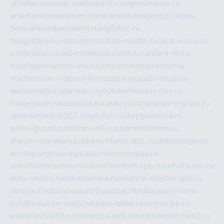
alfeihavsalnassr.ru
altaipant.ru
argentinamia.ru
aria-family.ru
arkrym.ru
ashanet.ru
belgorod-day.ru
bankaribi.ru
bandamn.ru
bigfatcc.ru
blagodarenie-spb.ru
borodino-media.ru
card-voice.ru
cardvoice.ru
zed-online.ru
zvonitut.ru
zebra-tlt.ru
zarafshan.ru
york-life.ru
vintovoykompressor.ru
vladivostok-map.ru
vlknrussia.ru
wasabi-shop.ru
webamator.ru
zaryna.ru
youtubefree.ru
x-ton.ru
trade-farm.ru
tajuncos.ru
taksu.ru
tor-lyubov-i-grom.ru
spayderhed-2022.ru
splclub.ru
stoppamedia.ru
snow-guard.ru
slovar-ivrit.ru
cleanmedicine.ru
shkurki-karakulya.ru
kanotiforet.spb.ru
tutmassage.ru
ecolog.org.ru
praga.spb.ru
falcorussia.ru
autodoctorservis.ru
kamertondom.spb.ru
net-life.net.ru
avto-vozim.ru
sakhcamera.ru
alliance-electro.spb.ru
stroyavt.ru
controlweb1.ru
tdsak74.ru
kinzozo-ru.ru
kvotka.ru
iron-snab.ru
costa-bella.ru
eugrus.pp.ru
associaciya39.ru
primexpo.spb.ru
bezmorchin.ru
ia2.ru