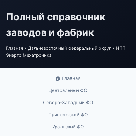
Полный справочник
заводов и фабрик
Главная
»
Дальневосточный федеральный округ
» НПП
Энерго Мехатроника
🏠 Главная
Центральный ФО
Северо-Западный ФО
Приволжский ФО
Уральский ФО