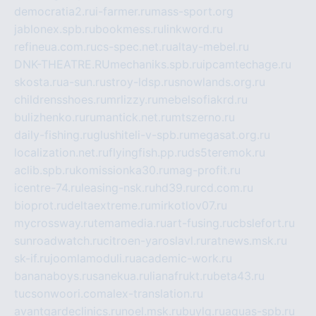
democratia2.ru
i-farmer.ru
mass-sport.org
jablonex.spb.ru
bookmess.ru
linkword.ru
refineua.com.ru
cs-spec.net.ru
altay-mebel.ru
DNK-THEATRE.RU
mechaniks.spb.ru
ipcamtechage.ru
skosta.ru
a-sun.ru
stroy-ldsp.ru
snowlands.org.ru
childrensshoes.ru
mrlizzy.ru
mebelsofiakrd.ru
bulizhenko.ru
rumantick.net.ru
mtszerno.ru
daily-fishing.ru
glushiteli-v-spb.ru
megasat.org.ru
localization.net.ru
flyingfish.pp.ru
ds5teremok.ru
aclib.spb.ru
komissionka30.ru
mag-profit.ru
icentre-74.ru
leasing-nsk.ru
hd39.ru
rcd.com.ru
bioprot.ru
deltaextreme.ru
mirkotlov07.ru
mycrossway.ru
temamedia.ru
art-fusing.ru
cbslefort.ru
sunroadwatch.ru
citroen-yaroslavl.ru
ratnews.msk.ru
sk-if.ru
joomlamoduli.ru
academic-work.ru
bananaboys.ru
sanekua.ru
lianafrukt.ru
beta43.ru
tucsonwoori.com
alex-translation.ru
avantgardeclinics.ru
noel.msk.ru
buylq.ru
aquas-spb.ru