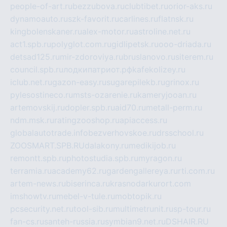
people-of-art.ru
bezzubova.ru
clubtibet.ru
orior-aks.ru
dynamoauto.ru
szk-favorit.ru
carlines.ru
flatnsk.ru
kingbolenskaner.ru
alex-motor.ru
astroline.net.ru
act1.spb.ru
polyglot.com.ru
gidlipetsk.ru
ooo-driada.ru
detsad125.ru
mir-zdoroviya.ru
bruslanovo.ru
siterem.ru
council.spb.ru
лодкипатриот.рф
kafekolizey.ru
iclub.net.ru
gazon-easy.ru
sugarepilekb.ru
grinox.ru
pylesostineco.ru
msts-ozarenie.ru
kameryjooan.ru
artemovskij.ru
dopler.spb.ru
aid70.ru
metall-perm.ru
ndm.msk.ru
ratingzooshop.ru
apiaccess.ru
globalautotrade.info
bezverhovskoe.ru
drsschool.ru
ZOOSMART.SPB.RU
dalakony.ru
medikijob.ru
remontt.spb.ru
photostudia.spb.ru
myragon.ru
terramia.ru
academy62.ru
gardengallereya.ru
rti.com.ru
artem-news.ru
biserinca.ru
krasnodarkurort.com
imshowtv.ru
mebel-v-tule.ru
mobtopik.ru
pcsecurity.net.ru
tool-sib.ru
multimetrunit.ru
sp-tour.ru
fan-cs.ru
santeh-russia.ru
symbian9.net.ru
DSHAIR.RU