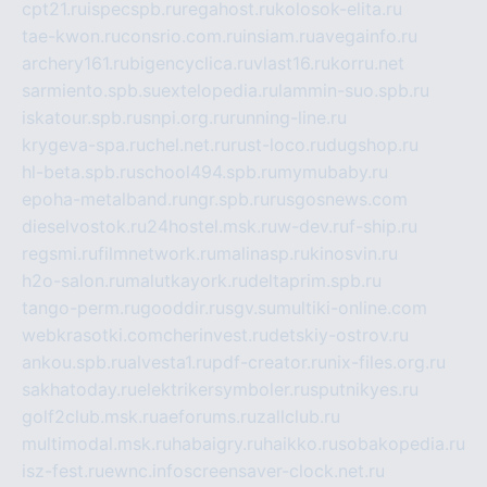
cpt21.ru
ispecspb.ru
regahost.ru
kolosok-elita.ru
tae-kwon.ru
consrio.com.ru
insiam.ru
avegainfo.ru
archery161.ru
bigencyclica.ru
vlast16.ru
korru.net
sarmiento.spb.su
extelopedia.ru
lammin-suo.spb.ru
iskatour.spb.ru
snpi.org.ru
running-line.ru
krygeva-spa.ru
chel.net.ru
rust-loco.ru
dugshop.ru
hl-beta.spb.ru
school494.spb.ru
mymubaby.ru
epoha-metalband.ru
ngr.spb.ru
rusgosnews.com
dieselvostok.ru
24hostel.msk.ru
w-dev.ru
f-ship.ru
regsmi.ru
filmnetwork.ru
malinasp.ru
kinosvin.ru
h2o-salon.ru
malutkayork.ru
deltaprim.spb.ru
tango-perm.ru
gooddir.ru
sgv.su
multiki-online.com
webkrasotki.com
cherinvest.ru
detskiy-ostrov.ru
ankou.spb.ru
alvesta1.ru
pdf-creator.ru
nix-files.org.ru
sakhatoday.ru
elektrikersymboler.ru
sputnikyes.ru
golf2club.msk.ru
aeforums.ru
zallclub.ru
multimodal.msk.ru
habaigry.ru
haikko.ru
sobakopedia.ru
isz-fest.ru
ewnc.info
screensaver-clock.net.ru