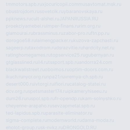
tmmotors.spb.ru
xjocuricopii.com
musavtomat.msk.ru
obustrojdom.ru
sovetcik.ru
ybaranovskaya.ru
ppknews.ru
cult-alshei.ru
JAPANRUSSIA.RU
proekciyamebel.ru
imper-finans.ru
rim.org.ru
glamourai.ru
brassminus.ru
zabor-pro.ru
ftn.pp.ru
dorogoe58.ru
laimengpacker.ru
kuzova-zapchasti.ru
sageerp.ru
taxodrom.ru
dsrazvitie.ru
hardcity.net.ru
ratinghomegames.ru
topservice25.ru
gubernyan.ru
gtglasslined.ru
ii4.ru
tssport.spb.ru
andorra24.com
blackwallstreet.ru
oboimos.ru
optim-doors.com.ru
ikuch.ru
nycr.org.ru
npa21.ru
vremya-ch.spb.ru
desert000.ru
ivtorgi.ru
ifiori.ru
catalog-statei.ru
dcv.org.ru
spetsmaster174.ru
ipkameryhiseeu.ru
dum26.ru
ruspol.spb.ru
fr-opendp.ru
kam-solnyshko.ru
cheyenne-arapaho.ru
sevzapmetal.spb.ru
ted-lapidus.spb.ru
parasite-eliminator.ru
sigma-complete.ru
modernworld.ru
dama-moda.ru
eholot-group.ru
sk-nvkz.ru
DRONGOLD.RU