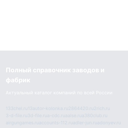
Полный справочник заводов и
фабрик
Актуальный каталог компаний по всей России
133chel.ru
13autor-kolonka.ru
2864420.ru
2rich.ru
3-d-file.ru
3d-file.ru
a-cdc.ru
aalse.ru
a380club.ru
airgungames.ru
accounts-112.ru
adler-jun.ru
adonyev.ru