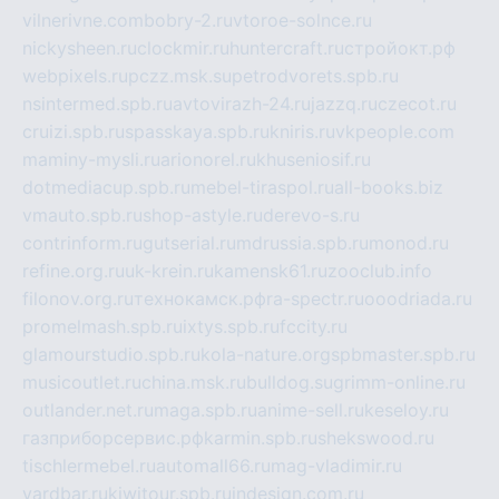
vilnerivne.com
bobry-2.ru
vtoroe-solnce.ru
nickysheen.ru
clockmir.ru
huntercraft.ru
стройокт.рф
webpixels.ru
pczz.msk.su
petrodvorets.spb.ru
nsintermed.spb.ru
avtovirazh-24.ru
jazzq.ru
czecot.ru
cruizi.spb.ru
spasskaya.spb.ru
kniris.ru
vkpeople.com
maminy-mysli.ru
arionorel.ru
khuseniosif.ru
dotmediacup.spb.ru
mebel-tiraspol.ru
all-books.biz
vmauto.spb.ru
shop-astyle.ru
derevo-s.ru
contrinform.ru
gutserial.ru
mdrussia.spb.ru
monod.ru
refine.org.ru
uk-krein.ru
kamensk61.ru
zooclub.info
filonov.org.ru
технокамск.рф
ra-spectr.ru
ooodriada.ru
promelmash.spb.ru
ixtys.spb.ru
fccity.ru
glamourstudio.spb.ru
kola-nature.org
spbmaster.spb.ru
musicoutlet.ru
china.msk.ru
bulldog.su
grimm-online.ru
outlander.net.ru
maga.spb.ru
anime-sell.ru
keseloy.ru
газприборсервис.рф
karmin.spb.ru
shekswood.ru
tischlermebel.ru
automall66.ru
mag-vladimir.ru
yardbar.ru
kiwitour.spb.ru
indesign.com.ru