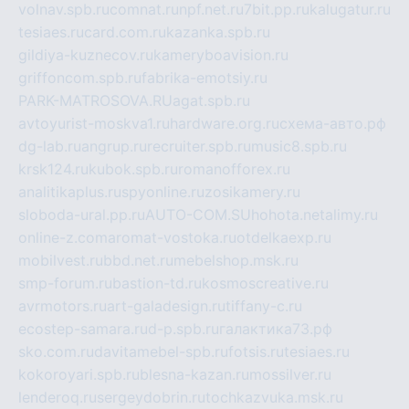
volnav.spb.ru
comnat.ru
npf.net.ru
7bit.pp.ru
kalugatur.ru
tesiaes.ru
card.com.ru
kazanka.spb.ru
gildiya-kuznecov.ru
kameryboavision.ru
griffoncom.spb.ru
fabrika-emotsiy.ru
PARK-MATROSOVA.RU
agat.spb.ru
avtoyurist-moskva1.ru
hardware.org.ru
схема-авто.рф
dg-lab.ru
angrup.ru
recruiter.spb.ru
music8.spb.ru
krsk124.ru
kubok.spb.ru
romanofforex.ru
analitikaplus.ru
spyonline.ru
zosikamery.ru
sloboda-ural.pp.ru
AUTO-COM.SU
hohota.net
alimy.ru
online-z.com
aromat-vostoka.ru
otdelkaexp.ru
mobilvest.ru
bbd.net.ru
mebelshop.msk.ru
smp-forum.ru
bastion-td.ru
kosmoscreative.ru
avrmotors.ru
art-galadesign.ru
tiffany-c.ru
ecostep-samara.ru
d-p.spb.ru
галактика73.рф
sko.com.ru
davitamebel-spb.ru
fotsis.ru
tesiaes.ru
kokoroyari.spb.ru
blesna-kazan.ru
mossilver.ru
lenderoq.ru
sergeydobrin.ru
tochkazvuka.msk.ru