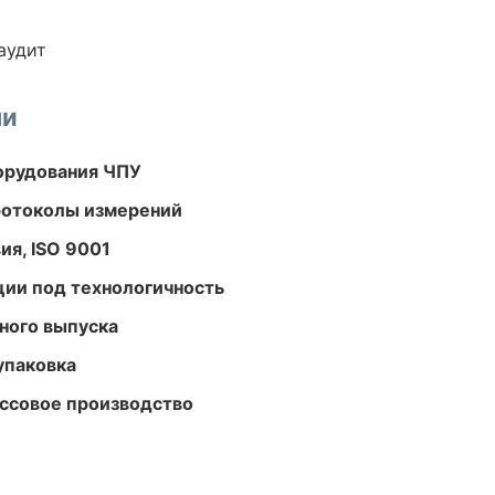
аудит
ми
орудования ЧПУ
ротоколы измерений
ия, ISO 9001
ции под технологичность
ного выпуска
упаковка
ассовое производство