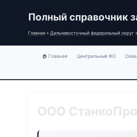
Полный справочник з
Главная
»
Дальневосточный федеральный округ
»
🏠 Главная
Центральный ФО
Севе
ООО СтанкоПро