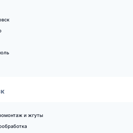
овск
р
поль
ск
тромонтаж и жгуты
ообработка