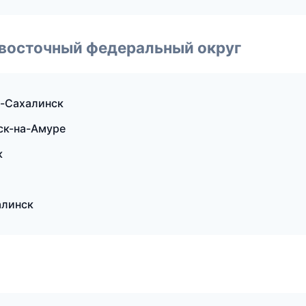
евосточный федеральный округ
о-Сахалинск
ск-на-Амуре
к
алинск