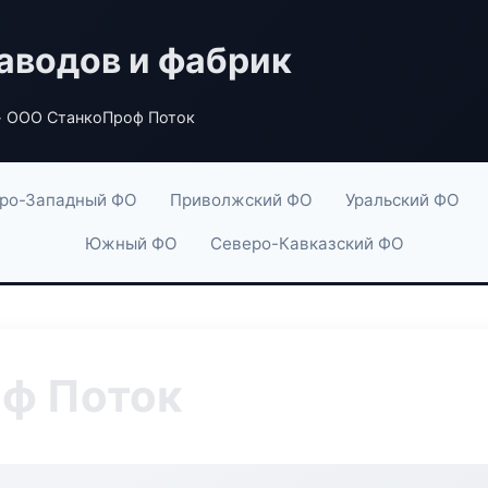
аводов и фабрик
 ООО СтанкоПроф Поток
ро-Западный ФО
Приволжский ФО
Уральский ФО
Южный ФО
Северо-Кавказский ФО
ф Поток