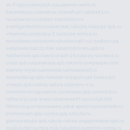
sk-if.ru
joomlamoduli.ru
academic-work.ru
bananaboys.ru
sanekua.ru
lianafrukt.ru
beta43.ru
tucsonwoori.com
alex-translation.ru
avantgardeclinics.ru
noel.msk.ru
buylq.ru
aquas-spb.ru
vilnerivne.com
bobry-2.ru
vtoroe-solnce.ru
nickysheen.ru
clockmir.ru
huntercraft.ru
стройокт.рф
webpixels.ru
pczz.msk.su
petrodvorets.spb.ru
nsintermed.spb.ru
avtovirazh-24.ru
jazzq.ru
czecot.ru
cruizi.spb.ru
spasskaya.spb.ru
kniris.ru
vkpeople.com
maminy-mysli.ru
arionorel.ru
khuseniosif.ru
dotmediacup.spb.ru
mebel-tiraspol.ru
all-books.biz
vmauto.spb.ru
shop-astyle.ru
derevo-s.ru
contrinform.ru
gutserial.ru
mdrussia.spb.ru
monod.ru
refine.org.ru
uk-krein.ru
kamensk61.ru
zooclub.info
filonov.org.ru
технокамск.рф
ra-spectr.ru
ooodriada.ru
promelmash.spb.ru
ixtys.spb.ru
fccity.ru
glamourstudio.spb.ru
kola-nature.org
spbmaster.spb.ru
musicoutlet.ru
china.msk.ru
bulldog.su
grimm-online.ru