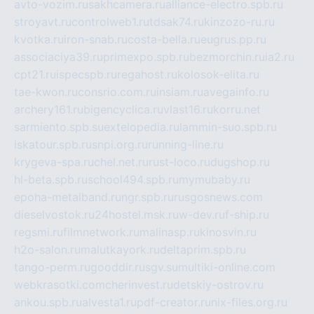
avto-vozim.ru
sakhcamera.ru
alliance-electro.spb.ru
stroyavt.ru
controlweb1.ru
tdsak74.ru
kinzozo-ru.ru
kvotka.ru
iron-snab.ru
costa-bella.ru
eugrus.pp.ru
associaciya39.ru
primexpo.spb.ru
bezmorchin.ru
ia2.ru
cpt21.ru
ispecspb.ru
regahost.ru
kolosok-elita.ru
tae-kwon.ru
consrio.com.ru
insiam.ru
avegainfo.ru
archery161.ru
bigencyclica.ru
vlast16.ru
korru.net
sarmiento.spb.su
extelopedia.ru
lammin-suo.spb.ru
iskatour.spb.ru
snpi.org.ru
running-line.ru
krygeva-spa.ru
chel.net.ru
rust-loco.ru
dugshop.ru
hl-beta.spb.ru
school494.spb.ru
mymubaby.ru
epoha-metalband.ru
ngr.spb.ru
rusgosnews.com
dieselvostok.ru
24hostel.msk.ru
w-dev.ru
f-ship.ru
regsmi.ru
filmnetwork.ru
malinasp.ru
kinosvin.ru
h2o-salon.ru
malutkayork.ru
deltaprim.spb.ru
tango-perm.ru
gooddir.ru
sgv.su
multiki-online.com
webkrasotki.com
cherinvest.ru
detskiy-ostrov.ru
ankou.spb.ru
alvesta1.ru
pdf-creator.ru
nix-files.org.ru