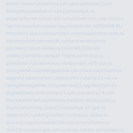
artem-news.ru
biserinca.ru
krasnodarkurort.com
imshowtv.ru
mebel-v-tule.ru
mobtopik.ru
pcsecurity.net.ru
tool-sib.ru
multimetrunit.ru
sp-tour.ru
fan-cs.ru
santeh-russia.ru
symbian9.net.ru
DSHAIR.RU
tmmotors.spb.ru
xjocuricopii.com
musavtomat.msk.ru
obustrojdom.ru
sovetcik.ru
ybaranovskaya.ru
ppknews.ru
cult-alshei.ru
JAPANRUSSIA.RU
proekciyamebel.ru
imper-finans.ru
rim.org.ru
glamourai.ru
brassminus.ru
zabor-pro.ru
ftn.pp.ru
dorogoe58.ru
laimengpacker.ru
kuzova-zapchasti.ru
sageerp.ru
taxodrom.ru
dsrazvitie.ru
hardcity.net.ru
ratinghomegames.ru
topservice25.ru
gubernyan.ru
gtglasslined.ru
ii4.ru
tssport.spb.ru
andorra24.com
blackwallstreet.ru
oboimos.ru
optim-doors.com.ru
ikuch.ru
nycr.org.ru
npa21.ru
vremya-ch.spb.ru
desert000.ru
ivtorgi.ru
ifiori.ru
catalog-statei.ru
dcv.org.ru
spetsmaster174.ru
ipkameryhiseeu.ru
dum26.ru
ruspol.spb.ru
fr-opendp.ru
kam-solnyshko.ru