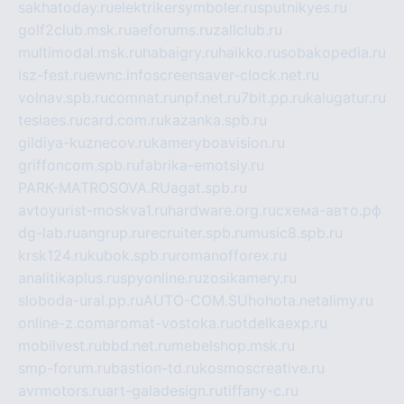
sakhatoday.ru
elektrikersymboler.ru
sputnikyes.ru
golf2club.msk.ru
aeforums.ru
zallclub.ru
multimodal.msk.ru
habaigry.ru
haikko.ru
sobakopedia.ru
isz-fest.ru
ewnc.info
screensaver-clock.net.ru
volnav.spb.ru
comnat.ru
npf.net.ru
7bit.pp.ru
kalugatur.ru
tesiaes.ru
card.com.ru
kazanka.spb.ru
gildiya-kuznecov.ru
kameryboavision.ru
griffoncom.spb.ru
fabrika-emotsiy.ru
PARK-MATROSOVA.RU
agat.spb.ru
avtoyurist-moskva1.ru
hardware.org.ru
схема-авто.рф
dg-lab.ru
angrup.ru
recruiter.spb.ru
music8.spb.ru
krsk124.ru
kubok.spb.ru
romanofforex.ru
analitikaplus.ru
spyonline.ru
zosikamery.ru
sloboda-ural.pp.ru
AUTO-COM.SU
hohota.net
alimy.ru
online-z.com
aromat-vostoka.ru
otdelkaexp.ru
mobilvest.ru
bbd.net.ru
mebelshop.msk.ru
smp-forum.ru
bastion-td.ru
kosmoscreative.ru
avrmotors.ru
art-galadesign.ru
tiffany-c.ru