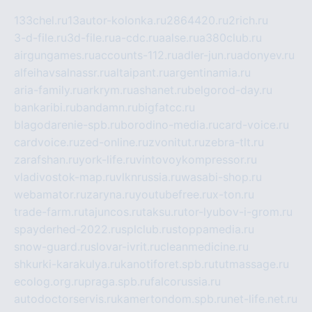
133chel.ru
13autor-kolonka.ru
2864420.ru
2rich.ru
3-d-file.ru
3d-file.ru
a-cdc.ru
aalse.ru
a380club.ru
airgungames.ru
accounts-112.ru
adler-jun.ru
adonyev.ru
alfeihavsalnassr.ru
altaipant.ru
argentinamia.ru
aria-family.ru
arkrym.ru
ashanet.ru
belgorod-day.ru
bankaribi.ru
bandamn.ru
bigfatcc.ru
blagodarenie-spb.ru
borodino-media.ru
card-voice.ru
cardvoice.ru
zed-online.ru
zvonitut.ru
zebra-tlt.ru
zarafshan.ru
york-life.ru
vintovoykompressor.ru
vladivostok-map.ru
vlknrussia.ru
wasabi-shop.ru
webamator.ru
zaryna.ru
youtubefree.ru
x-ton.ru
trade-farm.ru
tajuncos.ru
taksu.ru
tor-lyubov-i-grom.ru
spayderhed-2022.ru
splclub.ru
stoppamedia.ru
snow-guard.ru
slovar-ivrit.ru
cleanmedicine.ru
shkurki-karakulya.ru
kanotiforet.spb.ru
tutmassage.ru
ecolog.org.ru
praga.spb.ru
falcorussia.ru
autodoctorservis.ru
kamertondom.spb.ru
net-life.net.ru