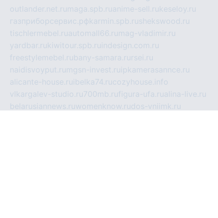
outlander.net.ru
maga.spb.ru
anime-sell.ru
keseloy.ru
газприборсервис.рф
karmin.spb.ru
shekswood.ru
tischlermebel.ru
automall66.ru
mag-vladimir.ru
yardbar.ru
kiwitour.spb.ru
indesign.com.ru
freestylemebel.ru
bany-samara.ru
rsei.ru
naidisvoyput.ru
mgsn-invest.ru
ipkamerasannce.ru
alicante-house.ru
ibelka74.ru
cozyhouse.info
vlkargalev-studio.ru
700mb.ru
figura-ufa.ru
alina-live.ru
belarusiannews.ru
womenknow.ru
dos-vniimk.ru
sega.net.ru
dv.net.ru
phenomenonsofhistory.com
telesputnik.net.ru
wall.pp.ru
pylesosroidmi.ru
gtc-clan.ru
cligs.ru
bibikazap.ru
popova.org.ru
netwhistler.spb.ru
bellvil.ru
bonzon.ru
iss-vladik.ru
defiparis.net.ru
las-gryzas.ru
amku.ru
electednews.spb.ru
feather.org.ru
spar72.ru
tankiigri.ru
dominus.com.ru
ibtree.ru
sanykool.pp.ru
unixlib.org.ru
menatep.spb.ru
gartenterrassen.ru
printeka.ru
skvozilka.com.ru
parkovka-pub.ru
lovemobi.ru
art-ru.ru