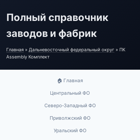
Полный справочник
заводов и фабрик
Главная
»
Дальневосточный федеральный округ
» ПК
Assembly Комплект
🏠 Главная
Центральный ФО
Северо-Западный ФО
Приволжский ФО
Уральский ФО