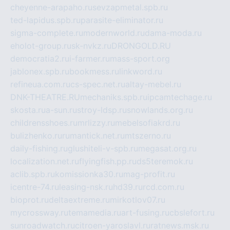
cheyenne-arapaho.ru
sevzapmetal.spb.ru
ted-lapidus.spb.ru
parasite-eliminator.ru
sigma-complete.ru
modernworld.ru
dama-moda.ru
eholot-group.ru
sk-nvkz.ru
DRONGOLD.RU
democratia2.ru
i-farmer.ru
mass-sport.org
jablonex.spb.ru
bookmess.ru
linkword.ru
refineua.com.ru
cs-spec.net.ru
altay-mebel.ru
DNK-THEATRE.RU
mechaniks.spb.ru
ipcamtechage.ru
skosta.ru
a-sun.ru
stroy-ldsp.ru
snowlands.org.ru
childrensshoes.ru
mrlizzy.ru
mebelsofiakrd.ru
bulizhenko.ru
rumantick.net.ru
mtszerno.ru
daily-fishing.ru
glushiteli-v-spb.ru
megasat.org.ru
localization.net.ru
flyingfish.pp.ru
ds5teremok.ru
aclib.spb.ru
komissionka30.ru
mag-profit.ru
icentre-74.ru
leasing-nsk.ru
hd39.ru
rcd.com.ru
bioprot.ru
deltaextreme.ru
mirkotlov07.ru
mycrossway.ru
temamedia.ru
art-fusing.ru
cbslefort.ru
sunroadwatch.ru
citroen-yaroslavl.ru
ratnews.msk.ru