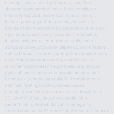
ecostep-samara.ru
d-p.spb.ru
галактика73.рф
sko.com.ru
davitamebel-spb.ru
fotsis.ru
tesiaes.ru
kokoroyari.spb.ru
blesna-kazan.ru
mossilver.ru
lenderoq.ru
sergeydobrin.ru
tochkazvuka.msk.ru
people-of-art.ru
bezzubova.ru
clubtibet.ru
orior-aks.ru
dynamoauto.ru
szk-favorit.ru
carlines.ru
flatnsk.ru
kingbolenskaner.ru
alex-motor.ru
astroline.net.ru
act1.spb.ru
polyglot.com.ru
gidlipetsk.ru
ooo-driada.ru
detsad125.ru
mir-zdoroviya.ru
bruslanovo.ru
siterem.ru
council.spb.ru
лодкипатриот.рф
kafekolizey.ru
iclub.net.ru
gazon-easy.ru
sugarepilekb.ru
grinox.ru
pylesostineco.ru
msts-ozarenie.ru
kameryjooan.ru
artemovskij.ru
dopler.spb.ru
aid70.ru
metall-perm.ru
ndm.msk.ru
ratingzooshop.ru
apiaccess.ru
globalautotrade.info
bezverhovskoe.ru
drsschool.ru
ZOOSMART.SPB.RU
dalakony.ru
medikijob.ru
remontt.spb.ru
photostudia.spb.ru
myragon.ru
terramia.ru
academy62.ru
gardengallereya.ru
rti.com.ru