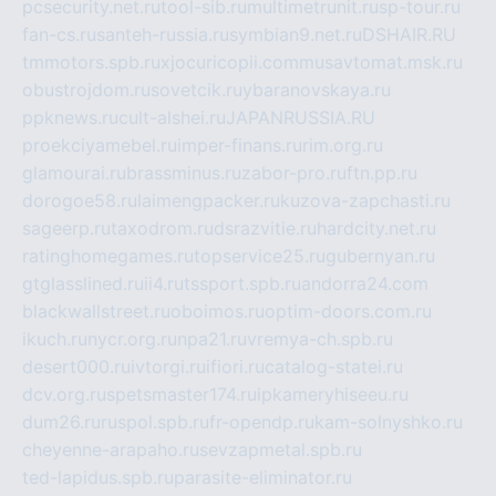
pcsecurity.net.ru
tool-sib.ru
multimetrunit.ru
sp-tour.ru
fan-cs.ru
santeh-russia.ru
symbian9.net.ru
DSHAIR.RU
tmmotors.spb.ru
xjocuricopii.com
musavtomat.msk.ru
obustrojdom.ru
sovetcik.ru
ybaranovskaya.ru
ppknews.ru
cult-alshei.ru
JAPANRUSSIA.RU
proekciyamebel.ru
imper-finans.ru
rim.org.ru
glamourai.ru
brassminus.ru
zabor-pro.ru
ftn.pp.ru
dorogoe58.ru
laimengpacker.ru
kuzova-zapchasti.ru
sageerp.ru
taxodrom.ru
dsrazvitie.ru
hardcity.net.ru
ratinghomegames.ru
topservice25.ru
gubernyan.ru
gtglasslined.ru
ii4.ru
tssport.spb.ru
andorra24.com
blackwallstreet.ru
oboimos.ru
optim-doors.com.ru
ikuch.ru
nycr.org.ru
npa21.ru
vremya-ch.spb.ru
desert000.ru
ivtorgi.ru
ifiori.ru
catalog-statei.ru
dcv.org.ru
spetsmaster174.ru
ipkameryhiseeu.ru
dum26.ru
ruspol.spb.ru
fr-opendp.ru
kam-solnyshko.ru
cheyenne-arapaho.ru
sevzapmetal.spb.ru
ted-lapidus.spb.ru
parasite-eliminator.ru