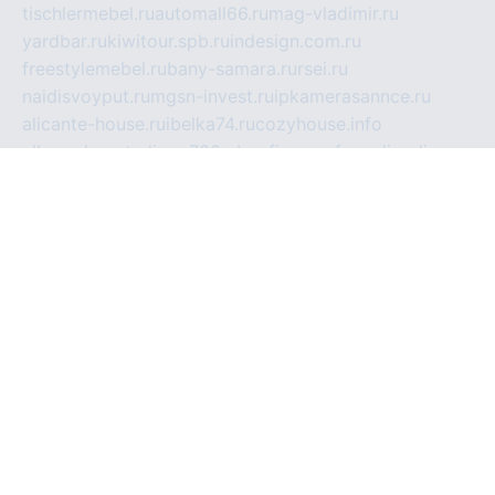
tischlermebel.ru
automall66.ru
mag-vladimir.ru
yardbar.ru
kiwitour.spb.ru
indesign.com.ru
freestylemebel.ru
bany-samara.ru
rsei.ru
naidisvoyput.ru
mgsn-invest.ru
ipkamerasannce.ru
alicante-house.ru
ibelka74.ru
cozyhouse.info
vlkargalev-studio.ru
700mb.ru
figura-ufa.ru
alina-live.ru
belarusiannews.ru
womenknow.ru
dos-vniimk.ru
sega.net.ru
dv.net.ru
phenomenonsofhistory.com
telesputnik.net.ru
wall.pp.ru
pylesosroidmi.ru
gtc-clan.ru
cligs.ru
bibikazap.ru
popova.org.ru
netwhistler.spb.ru
bellvil.ru
bonzon.ru
iss-vladik.ru
defiparis.net.ru
las-gryzas.ru
amku.ru
electednews.spb.ru
feather.org.ru
spar72.ru
tankiigri.ru
dominus.com.ru
ibtree.ru
sanykool.pp.ru
unixlib.org.ru
menatep.spb.ru
gartenterrassen.ru
printeka.ru
skvozilka.com.ru
parkovka-pub.ru
lovemobi.ru
art-ru.ru
emulatorz.com.ru
alucomp.com.ru
tatforum.com.ru
alternativa-profi.ru
dermakler.ru
artsurvey.ru
aredir.ru