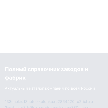
Полный справочник заводов и
фабрик
Актуальный каталог компаний по всей России
133chel.ru
13autor-kolonka.ru
2864420.ru
2rich.ru
3-d-file.ru
3d-file.ru
a-cdc.ru
aalse.ru
a380club.ru