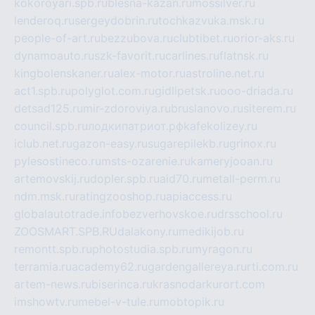
kokoroyari.spb.ru
blesna-kazan.ru
mossilver.ru
lenderoq.ru
sergeydobrin.ru
tochkazvuka.msk.ru
people-of-art.ru
bezzubova.ru
clubtibet.ru
orior-aks.ru
dynamoauto.ru
szk-favorit.ru
carlines.ru
flatnsk.ru
kingbolenskaner.ru
alex-motor.ru
astroline.net.ru
act1.spb.ru
polyglot.com.ru
gidlipetsk.ru
ooo-driada.ru
detsad125.ru
mir-zdoroviya.ru
bruslanovo.ru
siterem.ru
council.spb.ru
лодкипатриот.рф
kafekolizey.ru
iclub.net.ru
gazon-easy.ru
sugarepilekb.ru
grinox.ru
pylesostineco.ru
msts-ozarenie.ru
kameryjooan.ru
artemovskij.ru
dopler.spb.ru
aid70.ru
metall-perm.ru
ndm.msk.ru
ratingzooshop.ru
apiaccess.ru
globalautotrade.info
bezverhovskoe.ru
drsschool.ru
ZOOSMART.SPB.RU
dalakony.ru
medikijob.ru
remontt.spb.ru
photostudia.spb.ru
myragon.ru
terramia.ru
academy62.ru
gardengallereya.ru
rti.com.ru
artem-news.ru
biserinca.ru
krasnodarkurort.com
imshowtv.ru
mebel-v-tule.ru
mobtopik.ru