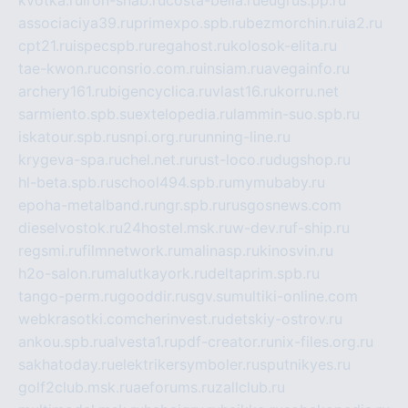
associaciya39.ru
primexpo.spb.ru
bezmorchin.ru
ia2.ru
cpt21.ru
ispecspb.ru
regahost.ru
kolosok-elita.ru
tae-kwon.ru
consrio.com.ru
insiam.ru
avegainfo.ru
archery161.ru
bigencyclica.ru
vlast16.ru
korru.net
sarmiento.spb.su
extelopedia.ru
lammin-suo.spb.ru
iskatour.spb.ru
snpi.org.ru
running-line.ru
krygeva-spa.ru
chel.net.ru
rust-loco.ru
dugshop.ru
hl-beta.spb.ru
school494.spb.ru
mymubaby.ru
epoha-metalband.ru
ngr.spb.ru
rusgosnews.com
dieselvostok.ru
24hostel.msk.ru
w-dev.ru
f-ship.ru
regsmi.ru
filmnetwork.ru
malinasp.ru
kinosvin.ru
h2o-salon.ru
malutkayork.ru
deltaprim.spb.ru
tango-perm.ru
gooddir.ru
sgv.su
multiki-online.com
webkrasotki.com
cherinvest.ru
detskiy-ostrov.ru
ankou.spb.ru
alvesta1.ru
pdf-creator.ru
nix-files.org.ru
sakhatoday.ru
elektrikersymboler.ru
sputnikyes.ru
golf2club.msk.ru
aeforums.ru
zallclub.ru