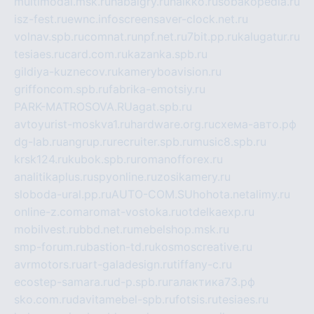
multimodal.msk.ru
habaigry.ru
haikko.ru
sobakopedia.ru
isz-fest.ru
ewnc.info
screensaver-clock.net.ru
volnav.spb.ru
comnat.ru
npf.net.ru
7bit.pp.ru
kalugatur.ru
tesiaes.ru
card.com.ru
kazanka.spb.ru
gildiya-kuznecov.ru
kameryboavision.ru
griffoncom.spb.ru
fabrika-emotsiy.ru
PARK-MATROSOVA.RU
agat.spb.ru
avtoyurist-moskva1.ru
hardware.org.ru
схема-авто.рф
dg-lab.ru
angrup.ru
recruiter.spb.ru
music8.spb.ru
krsk124.ru
kubok.spb.ru
romanofforex.ru
analitikaplus.ru
spyonline.ru
zosikamery.ru
sloboda-ural.pp.ru
AUTO-COM.SU
hohota.net
alimy.ru
online-z.com
aromat-vostoka.ru
otdelkaexp.ru
mobilvest.ru
bbd.net.ru
mebelshop.msk.ru
smp-forum.ru
bastion-td.ru
kosmoscreative.ru
avrmotors.ru
art-galadesign.ru
tiffany-c.ru
ecostep-samara.ru
d-p.spb.ru
галактика73.рф
sko.com.ru
davitamebel-spb.ru
fotsis.ru
tesiaes.ru