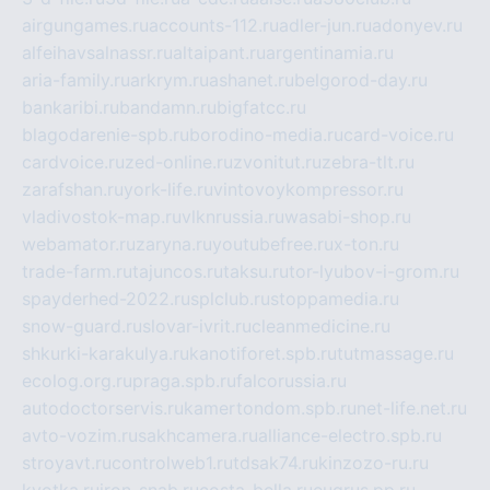
airgungames.ru
accounts-112.ru
adler-jun.ru
adonyev.ru
alfeihavsalnassr.ru
altaipant.ru
argentinamia.ru
aria-family.ru
arkrym.ru
ashanet.ru
belgorod-day.ru
bankaribi.ru
bandamn.ru
bigfatcc.ru
blagodarenie-spb.ru
borodino-media.ru
card-voice.ru
cardvoice.ru
zed-online.ru
zvonitut.ru
zebra-tlt.ru
zarafshan.ru
york-life.ru
vintovoykompressor.ru
vladivostok-map.ru
vlknrussia.ru
wasabi-shop.ru
webamator.ru
zaryna.ru
youtubefree.ru
x-ton.ru
trade-farm.ru
tajuncos.ru
taksu.ru
tor-lyubov-i-grom.ru
spayderhed-2022.ru
splclub.ru
stoppamedia.ru
snow-guard.ru
slovar-ivrit.ru
cleanmedicine.ru
shkurki-karakulya.ru
kanotiforet.spb.ru
tutmassage.ru
ecolog.org.ru
praga.spb.ru
falcorussia.ru
autodoctorservis.ru
kamertondom.spb.ru
net-life.net.ru
avto-vozim.ru
sakhcamera.ru
alliance-electro.spb.ru
stroyavt.ru
controlweb1.ru
tdsak74.ru
kinzozo-ru.ru
kvotka.ru
iron-snab.ru
costa-bella.ru
eugrus.pp.ru