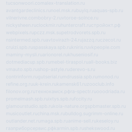
tucsonwoori.com
alex-translation.ru
avantgardeclinics.ru
noel.msk.ru
buylq.ru
aquas-spb.ru
vilnerivne.com
bobry-2.ru
vtoroe-solnce.ru
nickysheen.ru
clockmir.ru
huntercraft.ru
стройокт.рф
webpixels.ru
pczz.msk.su
petrodvorets.spb.ru
nsintermed.spb.ru
avtovirazh-24.ru
jazzq.ru
czecot.ru
cruizi.spb.ru
spasskaya.spb.ru
kniris.ru
vkpeople.com
maminy-mysli.ru
arionorel.ru
khuseniosif.ru
dotmediacup.spb.ru
mebel-tiraspol.ru
all-books.biz
vmauto.spb.ru
shop-astyle.ru
derevo-s.ru
contrinform.ru
gutserial.ru
mdrussia.spb.ru
monod.ru
refine.org.ru
uk-krein.ru
kamensk61.ru
zooclub.info
filonov.org.ru
технокамск.рф
ra-spectr.ru
ooodriada.ru
promelmash.spb.ru
ixtys.spb.ru
fccity.ru
glamourstudio.spb.ru
kola-nature.org
spbmaster.spb.ru
musicoutlet.ru
china.msk.ru
bulldog.su
grimm-online.ru
outlander.net.ru
maga.spb.ru
anime-sell.ru
keseloy.ru
газприборсервис.рф
karmin.spb.ru
shekswood.ru