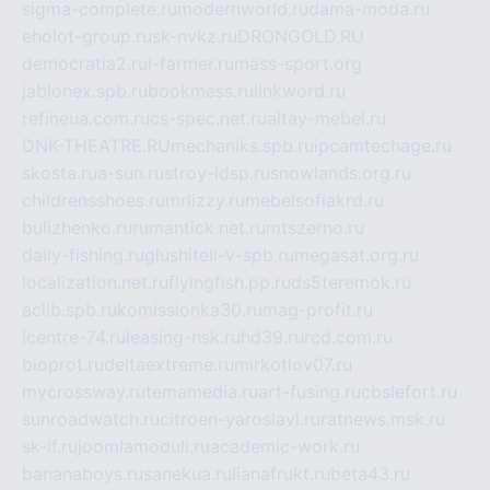
sigma-complete.ru
modernworld.ru
dama-moda.ru
eholot-group.ru
sk-nvkz.ru
DRONGOLD.RU
democratia2.ru
i-farmer.ru
mass-sport.org
jablonex.spb.ru
bookmess.ru
linkword.ru
refineua.com.ru
cs-spec.net.ru
altay-mebel.ru
DNK-THEATRE.RU
mechaniks.spb.ru
ipcamtechage.ru
skosta.ru
a-sun.ru
stroy-ldsp.ru
snowlands.org.ru
childrensshoes.ru
mrlizzy.ru
mebelsofiakrd.ru
bulizhenko.ru
rumantick.net.ru
mtszerno.ru
daily-fishing.ru
glushiteli-v-spb.ru
megasat.org.ru
localization.net.ru
flyingfish.pp.ru
ds5teremok.ru
aclib.spb.ru
komissionka30.ru
mag-profit.ru
icentre-74.ru
leasing-nsk.ru
hd39.ru
rcd.com.ru
bioprot.ru
deltaextreme.ru
mirkotlov07.ru
mycrossway.ru
temamedia.ru
art-fusing.ru
cbslefort.ru
sunroadwatch.ru
citroen-yaroslavl.ru
ratnews.msk.ru
sk-if.ru
joomlamoduli.ru
academic-work.ru
bananaboys.ru
sanekua.ru
lianafrukt.ru
beta43.ru