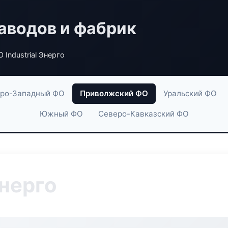
аводов и фабрик
 Industrial Энерго
ро-Западный ФО
Приволжский ФО
Уральский ФО
Южный ФО
Северо-Кавказский ФО
Энерго