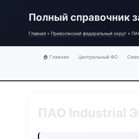
Полный справочник з
Главная
»
Приволжский федеральный округ
» ПАО
🏠 Главная
Центральный ФО
Севе
ПАО Industrial 