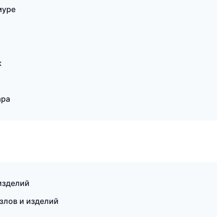
муре
ж
ара
изделий
узлов и изделий