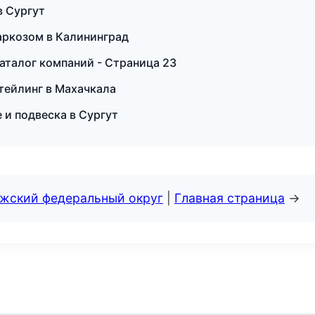
в Сургут
наркозом в Калининград
аталог компаний - Страница 23
етейлинг в Махачкала
 и подвеска в Сургут
лжский федеральный округ
|
Главная страница
→