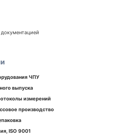
е документацией
ми
орудования ЧПУ
ного выпуска
ротоколы измерений
ассовое производство
упаковка
ия, ISO 9001