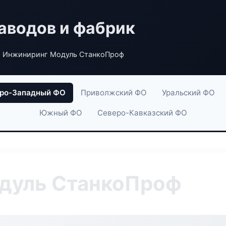
аводов и фабрик
 Инжиниринг Модуль СтанкоПроф
ро-Западный ФО
Приволжский ФО
Уральский ФО
Южный ФО
Северо-Кавказский ФО
дуль СтанкоПроф