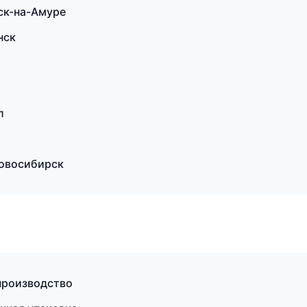
ск-на-Амуре
нск
л
овосибирск
производство