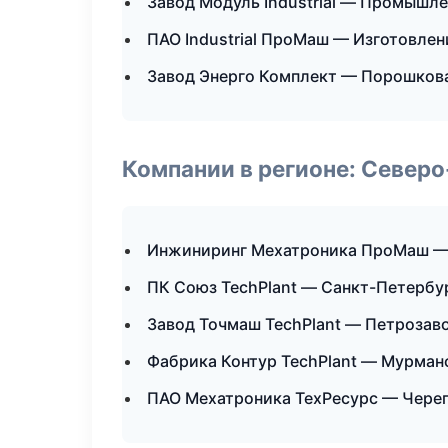
Завод Модуль Industrial — Промышле
ПАО Industrial ПроМаш — Изготовлен
Завод Энерго Комплект — Порошков
Компании в регионе: Север
Инжиниринг Мехатроника ПроМаш —
ПК Союз TechPlant — Санкт-Петербу
Завод Точмаш TechPlant — Петрозав
Фабрика Контур TechPlant — Мурман
ПАО Мехатроника ТехРесурс — Чере