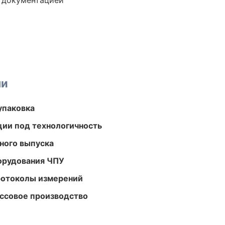
е документацией
ми
упаковка
ции под технологичность
ного выпуска
орудования ЧПУ
ротоколы измерений
ассовое производство