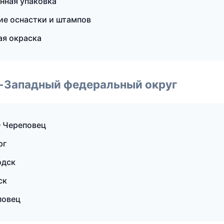
нная упаковка
ие оснастки и штампов
ая окраска
о-Западный федеральный округ
 Череповец
рг
одск
ск
повец