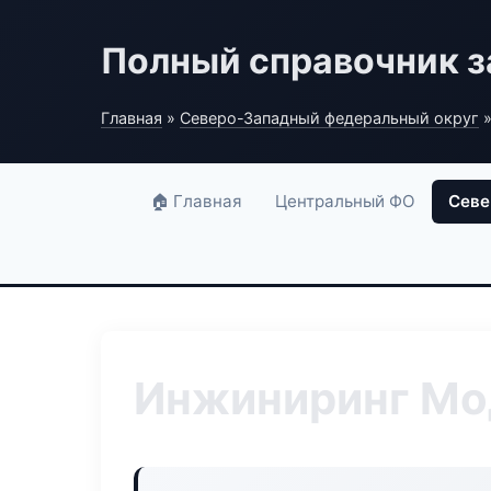
Полный справочник з
Главная
»
Северо-Западный федеральный округ
»
🏠 Главная
Центральный ФО
Севе
Инжиниринг Мо