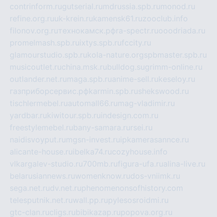
contrinform.ru
gutserial.ru
mdrussia.spb.ru
monod.ru
refine.org.ru
uk-krein.ru
kamensk61.ru
zooclub.info
filonov.org.ru
технокамск.рф
ra-spectr.ru
ooodriada.ru
promelmash.spb.ru
ixtys.spb.ru
fccity.ru
glamourstudio.spb.ru
kola-nature.org
spbmaster.spb.ru
musicoutlet.ru
china.msk.ru
bulldog.su
grimm-online.ru
outlander.net.ru
maga.spb.ru
anime-sell.ru
keseloy.ru
газприборсервис.рф
karmin.spb.ru
shekswood.ru
tischlermebel.ru
automall66.ru
mag-vladimir.ru
yardbar.ru
kiwitour.spb.ru
indesign.com.ru
freestylemebel.ru
bany-samara.ru
rsei.ru
naidisvoyput.ru
mgsn-invest.ru
ipkamerasannce.ru
alicante-house.ru
ibelka74.ru
cozyhouse.info
vlkargalev-studio.ru
700mb.ru
figura-ufa.ru
alina-live.ru
belarusiannews.ru
womenknow.ru
dos-vniimk.ru
sega.net.ru
dv.net.ru
phenomenonsofhistory.com
telesputnik.net.ru
wall.pp.ru
pylesosroidmi.ru
gtc-clan.ru
cligs.ru
bibikazap.ru
popova.org.ru