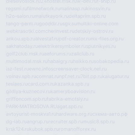
dieselvostok.ru
24hostel.msk.ru
w-dev.ru
f-ship.ru
regsmi.ru
filmnetwork.ru
malinasp.ru
kinosvin.ru
h2o-salon.ru
malutkayork.ru
deltaprim.spb.ru
tango-perm.ru
gooddir.ru
sgv.su
multiki-online.com
webkrasotki.com
cherinvest.ru
detskiy-ostrov.ru
ankou.spb.ru
alvesta1.ru
pdf-creator.ru
nix-files.org.ru
sakhatoday.ru
elektrikersymboler.ru
sputnikyes.ru
golf2club.msk.ru
aeforums.ru
zallclub.ru
multimodal.msk.ru
habaigry.ru
haikko.ru
sobakopedia.ru
isz-fest.ru
ewnc.info
screensaver-clock.net.ru
volnav.spb.ru
comnat.ru
npf.net.ru
7bit.pp.ru
kalugatur.ru
tesiaes.ru
card.com.ru
kazanka.spb.ru
gildiya-kuznecov.ru
kameryboavision.ru
griffoncom.spb.ru
fabrika-emotsiy.ru
PARK-MATROSOVA.RU
agat.spb.ru
avtoyurist-moskva1.ru
hardware.org.ru
схема-авто.рф
dg-lab.ru
angrup.ru
recruiter.spb.ru
music8.spb.ru
krsk124.ru
kubok.spb.ru
romanofforex.ru