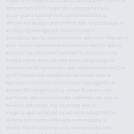
trade-farm.ru
tajuncos.ru
taksu.ru
tor-lyubov-i-grom.ru
spayderhed-2022.ru
splclub.ru
stoppamedia.ru
snow-guard.ru
slovar-ivrit.ru
cleanmedicine.ru
shkurki-karakulya.ru
kanotiforet.spb.ru
tutmassage.ru
ecolog.org.ru
praga.spb.ru
falcorussia.ru
autodoctorservis.ru
kamertondom.spb.ru
net-life.net.ru
avto-vozim.ru
sakhcamera.ru
alliance-electro.spb.ru
stroyavt.ru
controlweb1.ru
tdsak74.ru
kinzozo-ru.ru
kvotka.ru
iron-snab.ru
costa-bella.ru
eugrus.pp.ru
associaciya39.ru
primexpo.spb.ru
bezmorchin.ru
ia2.ru
cpt21.ru
ispecspb.ru
regahost.ru
kolosok-elita.ru
tae-kwon.ru
consrio.com.ru
insiam.ru
avegainfo.ru
archery161.ru
bigencyclica.ru
vlast16.ru
korru.net
sarmiento.spb.su
extelopedia.ru
lammin-suo.spb.ru
iskatour.spb.ru
snpi.org.ru
running-line.ru
krygeva-spa.ru
chel.net.ru
rust-loco.ru
dugshop.ru
hl-beta.spb.ru
school494.spb.ru
mymubaby.ru
epoha-metalband.ru
ngr.spb.ru
rusgosnews.com