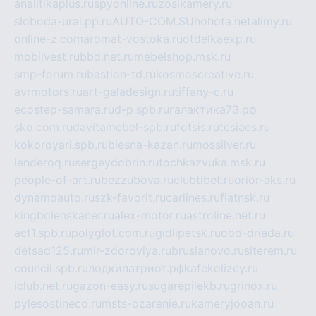
analitikaplus.ru
spyonline.ru
zosikamery.ru
sloboda-ural.pp.ru
AUTO-COM.SU
hohota.net
alimy.ru
online-z.com
aromat-vostoka.ru
otdelkaexp.ru
mobilvest.ru
bbd.net.ru
mebelshop.msk.ru
smp-forum.ru
bastion-td.ru
kosmoscreative.ru
avrmotors.ru
art-galadesign.ru
tiffany-c.ru
ecostep-samara.ru
d-p.spb.ru
галактика73.рф
sko.com.ru
davitamebel-spb.ru
fotsis.ru
tesiaes.ru
kokoroyari.spb.ru
blesna-kazan.ru
mossilver.ru
lenderoq.ru
sergeydobrin.ru
tochkazvuka.msk.ru
people-of-art.ru
bezzubova.ru
clubtibet.ru
orior-aks.ru
dynamoauto.ru
szk-favorit.ru
carlines.ru
flatnsk.ru
kingbolenskaner.ru
alex-motor.ru
astroline.net.ru
act1.spb.ru
polyglot.com.ru
gidlipetsk.ru
ooo-driada.ru
detsad125.ru
mir-zdoroviya.ru
bruslanovo.ru
siterem.ru
council.spb.ru
лодкипатриот.рф
kafekolizey.ru
iclub.net.ru
gazon-easy.ru
sugarepilekb.ru
grinox.ru
pylesostineco.ru
msts-ozarenie.ru
kameryjooan.ru