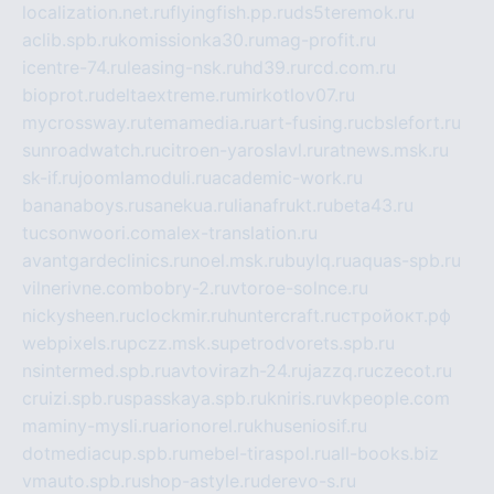
localization.net.ru
flyingfish.pp.ru
ds5teremok.ru
aclib.spb.ru
komissionka30.ru
mag-profit.ru
icentre-74.ru
leasing-nsk.ru
hd39.ru
rcd.com.ru
bioprot.ru
deltaextreme.ru
mirkotlov07.ru
mycrossway.ru
temamedia.ru
art-fusing.ru
cbslefort.ru
sunroadwatch.ru
citroen-yaroslavl.ru
ratnews.msk.ru
sk-if.ru
joomlamoduli.ru
academic-work.ru
bananaboys.ru
sanekua.ru
lianafrukt.ru
beta43.ru
tucsonwoori.com
alex-translation.ru
avantgardeclinics.ru
noel.msk.ru
buylq.ru
aquas-spb.ru
vilnerivne.com
bobry-2.ru
vtoroe-solnce.ru
nickysheen.ru
clockmir.ru
huntercraft.ru
стройокт.рф
webpixels.ru
pczz.msk.su
petrodvorets.spb.ru
nsintermed.spb.ru
avtovirazh-24.ru
jazzq.ru
czecot.ru
cruizi.spb.ru
spasskaya.spb.ru
kniris.ru
vkpeople.com
maminy-mysli.ru
arionorel.ru
khuseniosif.ru
dotmediacup.spb.ru
mebel-tiraspol.ru
all-books.biz
vmauto.spb.ru
shop-astyle.ru
derevo-s.ru