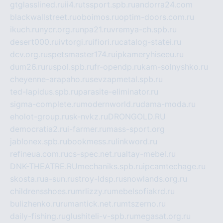
gtglasslined.ru
ii4.ru
tssport.spb.ru
andorra24.com
blackwallstreet.ru
oboimos.ru
optim-doors.com.ru
ikuch.ru
nycr.org.ru
npa21.ru
vremya-ch.spb.ru
desert000.ru
ivtorgi.ru
ifiori.ru
catalog-statei.ru
dcv.org.ru
spetsmaster174.ru
ipkameryhiseeu.ru
dum26.ru
ruspol.spb.ru
fr-opendp.ru
kam-solnyshko.ru
cheyenne-arapaho.ru
sevzapmetal.spb.ru
ted-lapidus.spb.ru
parasite-eliminator.ru
sigma-complete.ru
modernworld.ru
dama-moda.ru
eholot-group.ru
sk-nvkz.ru
DRONGOLD.RU
democratia2.ru
i-farmer.ru
mass-sport.org
jablonex.spb.ru
bookmess.ru
linkword.ru
refineua.com.ru
cs-spec.net.ru
altay-mebel.ru
DNK-THEATRE.RU
mechaniks.spb.ru
ipcamtechage.ru
skosta.ru
a-sun.ru
stroy-ldsp.ru
snowlands.org.ru
childrensshoes.ru
mrlizzy.ru
mebelsofiakrd.ru
bulizhenko.ru
rumantick.net.ru
mtszerno.ru
daily-fishing.ru
glushiteli-v-spb.ru
megasat.org.ru