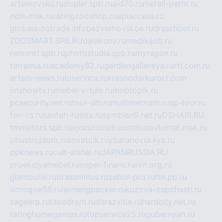
artemovskij.ru
dopler.spb.ru
aid70.ru
metall-perm.ru
ndm.msk.ru
ratingzooshop.ru
apiaccess.ru
globalautotrade.info
bezverhovskoe.ru
drsschool.ru
ZOOSMART.SPB.RU
dalakony.ru
medikijob.ru
remontt.spb.ru
photostudia.spb.ru
myragon.ru
terramia.ru
academy62.ru
gardengallereya.ru
rti.com.ru
artem-news.ru
biserinca.ru
krasnodarkurort.com
imshowtv.ru
mebel-v-tule.ru
mobtopik.ru
pcsecurity.net.ru
tool-sib.ru
multimetrunit.ru
sp-tour.ru
fan-cs.ru
santeh-russia.ru
symbian9.net.ru
DSHAIR.RU
tmmotors.spb.ru
xjocuricopii.com
musavtomat.msk.ru
obustrojdom.ru
sovetcik.ru
ybaranovskaya.ru
ppknews.ru
cult-alshei.ru
JAPANRUSSIA.RU
proekciyamebel.ru
imper-finans.ru
rim.org.ru
glamourai.ru
brassminus.ru
zabor-pro.ru
ftn.pp.ru
dorogoe58.ru
laimengpacker.ru
kuzova-zapchasti.ru
sageerp.ru
taxodrom.ru
dsrazvitie.ru
hardcity.net.ru
ratinghomegames.ru
topservice25.ru
gubernyan.ru