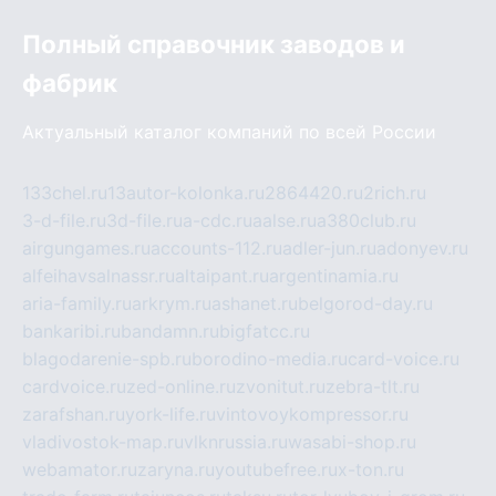
Полный справочник заводов и
фабрик
Актуальный каталог компаний по всей России
133chel.ru
13autor-kolonka.ru
2864420.ru
2rich.ru
3-d-file.ru
3d-file.ru
a-cdc.ru
aalse.ru
a380club.ru
airgungames.ru
accounts-112.ru
adler-jun.ru
adonyev.ru
alfeihavsalnassr.ru
altaipant.ru
argentinamia.ru
aria-family.ru
arkrym.ru
ashanet.ru
belgorod-day.ru
bankaribi.ru
bandamn.ru
bigfatcc.ru
blagodarenie-spb.ru
borodino-media.ru
card-voice.ru
cardvoice.ru
zed-online.ru
zvonitut.ru
zebra-tlt.ru
zarafshan.ru
york-life.ru
vintovoykompressor.ru
vladivostok-map.ru
vlknrussia.ru
wasabi-shop.ru
webamator.ru
zaryna.ru
youtubefree.ru
x-ton.ru