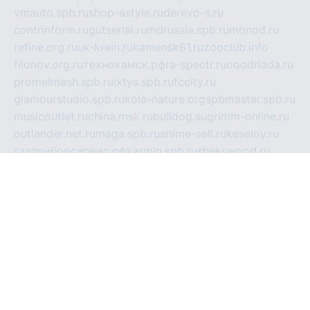
vmauto.spb.ru
shop-astyle.ru
derevo-s.ru
contrinform.ru
gutserial.ru
mdrussia.spb.ru
monod.ru
refine.org.ru
uk-krein.ru
kamensk61.ru
zooclub.info
filonov.org.ru
технокамск.рф
ra-spectr.ru
ooodriada.ru
promelmash.spb.ru
ixtys.spb.ru
fccity.ru
glamourstudio.spb.ru
kola-nature.org
spbmaster.spb.ru
musicoutlet.ru
china.msk.ru
bulldog.su
grimm-online.ru
outlander.net.ru
maga.spb.ru
anime-sell.ru
keseloy.ru
газприборсервис.рф
karmin.spb.ru
shekswood.ru
tischlermebel.ru
automall66.ru
mag-vladimir.ru
yardbar.ru
kiwitour.spb.ru
indesign.com.ru
freestylemebel.ru
bany-samara.ru
rsei.ru
naidisvoyput.ru
mgsn-invest.ru
ipkamerasannce.ru
alicante-house.ru
ibelka74.ru
cozyhouse.info
vlkargalev-studio.ru
700mb.ru
figura-ufa.ru
alina-live.ru
belarusiannews.ru
womenknow.ru
dos-vniimk.ru
sega.net.ru
dv.net.ru
phenomenonsofhistory.com
telesputnik.net.ru
wall.pp.ru
pylesosroidmi.ru