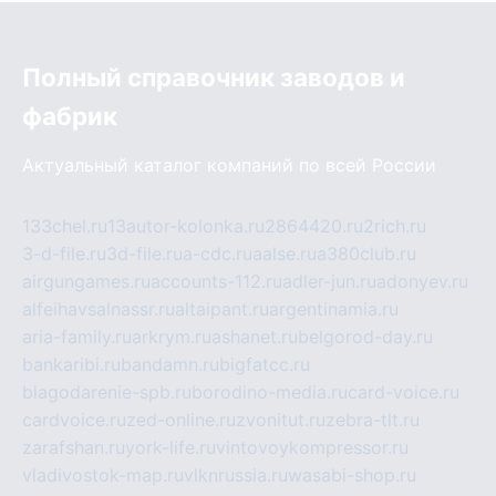
Полный справочник заводов и
фабрик
Актуальный каталог компаний по всей России
133chel.ru
13autor-kolonka.ru
2864420.ru
2rich.ru
3-d-file.ru
3d-file.ru
a-cdc.ru
aalse.ru
a380club.ru
airgungames.ru
accounts-112.ru
adler-jun.ru
adonyev.ru
alfeihavsalnassr.ru
altaipant.ru
argentinamia.ru
aria-family.ru
arkrym.ru
ashanet.ru
belgorod-day.ru
bankaribi.ru
bandamn.ru
bigfatcc.ru
blagodarenie-spb.ru
borodino-media.ru
card-voice.ru
cardvoice.ru
zed-online.ru
zvonitut.ru
zebra-tlt.ru
zarafshan.ru
york-life.ru
vintovoykompressor.ru
vladivostok-map.ru
vlknrussia.ru
wasabi-shop.ru