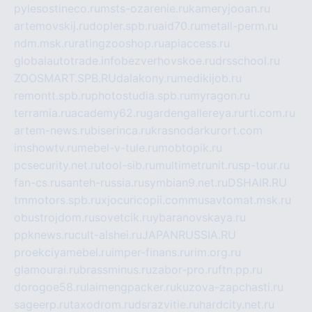
pylesostineco.ru
msts-ozarenie.ru
kameryjooan.ru
artemovskij.ru
dopler.spb.ru
aid70.ru
metall-perm.ru
ndm.msk.ru
ratingzooshop.ru
apiaccess.ru
globalautotrade.info
bezverhovskoe.ru
drsschool.ru
ZOOSMART.SPB.RU
dalakony.ru
medikijob.ru
remontt.spb.ru
photostudia.spb.ru
myragon.ru
terramia.ru
academy62.ru
gardengallereya.ru
rti.com.ru
artem-news.ru
biserinca.ru
krasnodarkurort.com
imshowtv.ru
mebel-v-tule.ru
mobtopik.ru
pcsecurity.net.ru
tool-sib.ru
multimetrunit.ru
sp-tour.ru
fan-cs.ru
santeh-russia.ru
symbian9.net.ru
DSHAIR.RU
tmmotors.spb.ru
xjocuricopii.com
musavtomat.msk.ru
obustrojdom.ru
sovetcik.ru
ybaranovskaya.ru
ppknews.ru
cult-alshei.ru
JAPANRUSSIA.RU
proekciyamebel.ru
imper-finans.ru
rim.org.ru
glamourai.ru
brassminus.ru
zabor-pro.ru
ftn.pp.ru
dorogoe58.ru
laimengpacker.ru
kuzova-zapchasti.ru
sageerp.ru
taxodrom.ru
dsrazvitie.ru
hardcity.net.ru