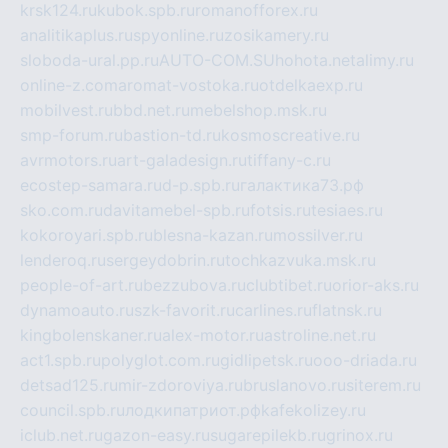
krsk124.ru
kubok.spb.ru
romanofforex.ru
analitikaplus.ru
spyonline.ru
zosikamery.ru
sloboda-ural.pp.ru
AUTO-COM.SU
hohota.net
alimy.ru
online-z.com
aromat-vostoka.ru
otdelkaexp.ru
mobilvest.ru
bbd.net.ru
mebelshop.msk.ru
smp-forum.ru
bastion-td.ru
kosmoscreative.ru
avrmotors.ru
art-galadesign.ru
tiffany-c.ru
ecostep-samara.ru
d-p.spb.ru
галактика73.рф
sko.com.ru
davitamebel-spb.ru
fotsis.ru
tesiaes.ru
kokoroyari.spb.ru
blesna-kazan.ru
mossilver.ru
lenderoq.ru
sergeydobrin.ru
tochkazvuka.msk.ru
people-of-art.ru
bezzubova.ru
clubtibet.ru
orior-aks.ru
dynamoauto.ru
szk-favorit.ru
carlines.ru
flatnsk.ru
kingbolenskaner.ru
alex-motor.ru
astroline.net.ru
act1.spb.ru
polyglot.com.ru
gidlipetsk.ru
ooo-driada.ru
detsad125.ru
mir-zdoroviya.ru
bruslanovo.ru
siterem.ru
council.spb.ru
лодкипатриот.рф
kafekolizey.ru
iclub.net.ru
gazon-easy.ru
sugarepilekb.ru
grinox.ru