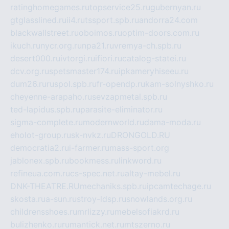
ratinghomegames.ru
topservice25.ru
gubernyan.ru
gtglasslined.ru
ii4.ru
tssport.spb.ru
andorra24.com
blackwallstreet.ru
oboimos.ru
optim-doors.com.ru
ikuch.ru
nycr.org.ru
npa21.ru
vremya-ch.spb.ru
desert000.ru
ivtorgi.ru
ifiori.ru
catalog-statei.ru
dcv.org.ru
spetsmaster174.ru
ipkameryhiseeu.ru
dum26.ru
ruspol.spb.ru
fr-opendp.ru
kam-solnyshko.ru
cheyenne-arapaho.ru
sevzapmetal.spb.ru
ted-lapidus.spb.ru
parasite-eliminator.ru
sigma-complete.ru
modernworld.ru
dama-moda.ru
eholot-group.ru
sk-nvkz.ru
DRONGOLD.RU
democratia2.ru
i-farmer.ru
mass-sport.org
jablonex.spb.ru
bookmess.ru
linkword.ru
refineua.com.ru
cs-spec.net.ru
altay-mebel.ru
DNK-THEATRE.RU
mechaniks.spb.ru
ipcamtechage.ru
skosta.ru
a-sun.ru
stroy-ldsp.ru
snowlands.org.ru
childrensshoes.ru
mrlizzy.ru
mebelsofiakrd.ru
bulizhenko.ru
rumantick.net.ru
mtszerno.ru