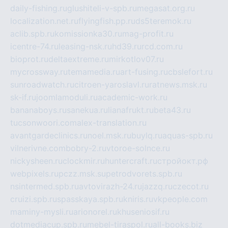
daily-fishing.ru
glushiteli-v-spb.ru
megasat.org.ru
localization.net.ru
flyingfish.pp.ru
ds5teremok.ru
aclib.spb.ru
komissionka30.ru
mag-profit.ru
icentre-74.ru
leasing-nsk.ru
hd39.ru
rcd.com.ru
bioprot.ru
deltaextreme.ru
mirkotlov07.ru
mycrossway.ru
temamedia.ru
art-fusing.ru
cbslefort.ru
sunroadwatch.ru
citroen-yaroslavl.ru
ratnews.msk.ru
sk-if.ru
joomlamoduli.ru
academic-work.ru
bananaboys.ru
sanekua.ru
lianafrukt.ru
beta43.ru
tucsonwoori.com
alex-translation.ru
avantgardeclinics.ru
noel.msk.ru
buylq.ru
aquas-spb.ru
vilnerivne.com
bobry-2.ru
vtoroe-solnce.ru
nickysheen.ru
clockmir.ru
huntercraft.ru
стройокт.рф
webpixels.ru
pczz.msk.su
petrodvorets.spb.ru
nsintermed.spb.ru
avtovirazh-24.ru
jazzq.ru
czecot.ru
cruizi.spb.ru
spasskaya.spb.ru
kniris.ru
vkpeople.com
maminy-mysli.ru
arionorel.ru
khuseniosif.ru
dotmediacup.spb.ru
mebel-tiraspol.ru
all-books.biz