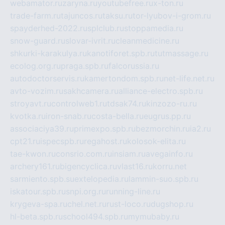
webamator.ru
zaryna.ru
youtubefree.ru
x-ton.ru
trade-farm.ru
tajuncos.ru
taksu.ru
tor-lyubov-i-grom.ru
spayderhed-2022.ru
splclub.ru
stoppamedia.ru
snow-guard.ru
slovar-ivrit.ru
cleanmedicine.ru
shkurki-karakulya.ru
kanotiforet.spb.ru
tutmassage.ru
ecolog.org.ru
praga.spb.ru
falcorussia.ru
autodoctorservis.ru
kamertondom.spb.ru
net-life.net.ru
avto-vozim.ru
sakhcamera.ru
alliance-electro.spb.ru
stroyavt.ru
controlweb1.ru
tdsak74.ru
kinzozo-ru.ru
kvotka.ru
iron-snab.ru
costa-bella.ru
eugrus.pp.ru
associaciya39.ru
primexpo.spb.ru
bezmorchin.ru
ia2.ru
cpt21.ru
ispecspb.ru
regahost.ru
kolosok-elita.ru
tae-kwon.ru
consrio.com.ru
insiam.ru
avegainfo.ru
archery161.ru
bigencyclica.ru
vlast16.ru
korru.net
sarmiento.spb.su
extelopedia.ru
lammin-suo.spb.ru
iskatour.spb.ru
snpi.org.ru
running-line.ru
krygeva-spa.ru
chel.net.ru
rust-loco.ru
dugshop.ru
hl-beta.spb.ru
school494.spb.ru
mymubaby.ru