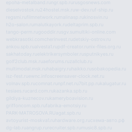
epoha-metalband.ru
ngr.spb.ru
rusgosnews.com
dieselvostok.ru
24hostel.msk.ru
w-dev.ru
f-ship.ru
regsmi.ru
filmnetwork.ru
malinasp.ru
kinosvin.ru
h2o-salon.ru
malutkayork.ru
deltaprim.spb.ru
tango-perm.ru
gooddir.ru
sgv.su
multiki-online.com
webkrasotki.com
cherinvest.ru
detskiy-ostrov.ru
ankou.spb.ru
alvesta1.ru
pdf-creator.ru
nix-files.org.ru
sakhatoday.ru
elektrikersymboler.ru
sputnikyes.ru
golf2club.msk.ru
aeforums.ru
zallclub.ru
multimodal.msk.ru
habaigry.ru
haikko.ru
sobakopedia.ru
isz-fest.ru
ewnc.info
screensaver-clock.net.ru
volnav.spb.ru
comnat.ru
npf.net.ru
7bit.pp.ru
kalugatur.ru
tesiaes.ru
card.com.ru
kazanka.spb.ru
gildiya-kuznecov.ru
kameryboavision.ru
griffoncom.spb.ru
fabrika-emotsiy.ru
PARK-MATROSOVA.RU
agat.spb.ru
avtoyurist-moskva1.ru
hardware.org.ru
схема-авто.рф
dg-lab.ru
angrup.ru
recruiter.spb.ru
music8.spb.ru