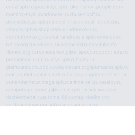
cruizi.spb.ru
spasskaya.spb.ru
kniris.ru
vkpeople.com
maminy-mysli.ru
arionorel.ru
khuseniosif.ru
dotmediacup.spb.ru
mebel-tiraspol.ru
all-books.biz
vmauto.spb.ru
shop-astyle.ru
derevo-s.ru
contrinform.ru
gutserial.ru
mdrussia.spb.ru
monod.ru
refine.org.ru
uk-krein.ru
kamensk61.ru
zooclub.info
filonov.org.ru
технокамск.рф
ra-spectr.ru
ooodriada.ru
promelmash.spb.ru
ixtys.spb.ru
fccity.ru
glamourstudio.spb.ru
kola-nature.org
spbmaster.spb.ru
musicoutlet.ru
china.msk.ru
bulldog.su
grimm-online.ru
outlander.net.ru
maga.spb.ru
anime-sell.ru
keseloy.ru
газприборсервис.рф
karmin.spb.ru
shekswood.ru
tischlermebel.ru
automall66.ru
mag-vladimir.ru
yardbar.ru
kiwitour.spb.ru
indesign.com.ru
freestylemebel.ru
bany-samara.ru
rsei.ru
naidisvoyput.ru
mgsn-invest.ru
ipkamerasannce.ru
alicante-house.ru
ibelka74.ru
cozyhouse.info
vlkargalev-studio.ru
700mb.ru
figura-ufa.ru
alina-live.ru