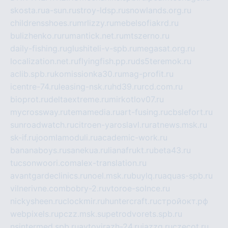
skosta.ru
a-sun.ru
stroy-ldsp.ru
snowlands.org.ru
childrensshoes.ru
mrlizzy.ru
mebelsofiakrd.ru
bulizhenko.ru
rumantick.net.ru
mtszerno.ru
daily-fishing.ru
glushiteli-v-spb.ru
megasat.org.ru
localization.net.ru
flyingfish.pp.ru
ds5teremok.ru
aclib.spb.ru
komissionka30.ru
mag-profit.ru
icentre-74.ru
leasing-nsk.ru
hd39.ru
rcd.com.ru
bioprot.ru
deltaextreme.ru
mirkotlov07.ru
mycrossway.ru
temamedia.ru
art-fusing.ru
cbslefort.ru
sunroadwatch.ru
citroen-yaroslavl.ru
ratnews.msk.ru
sk-if.ru
joomlamoduli.ru
academic-work.ru
bananaboys.ru
sanekua.ru
lianafrukt.ru
beta43.ru
tucsonwoori.com
alex-translation.ru
avantgardeclinics.ru
noel.msk.ru
buylq.ru
aquas-spb.ru
vilnerivne.com
bobry-2.ru
vtoroe-solnce.ru
nickysheen.ru
clockmir.ru
huntercraft.ru
стройокт.рф
webpixels.ru
pczz.msk.su
petrodvorets.spb.ru
nsintermed.spb.ru
avtovirazh-24.ru
jazzq.ru
czecot.ru