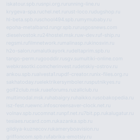
iskatour.spb.ru
snpi.org.ru
running-line.ru
krygeva-spa.ru
chel.net.ru
rust-loco.ru
dugshop.ru
hl-beta.spb.ru
school494.spb.ru
mymubaby.ru
epoha-metalband.ru
ngr.spb.ru
rusgosnews.com
dieselvostok.ru
24hostel.msk.ru
w-dev.ru
f-ship.ru
regsmi.ru
filmnetwork.ru
malinasp.ru
kinosvin.ru
h2o-salon.ru
malutkayork.ru
deltaprim.spb.ru
tango-perm.ru
gooddir.ru
sgv.su
multiki-online.com
webkrasotki.com
cherinvest.ru
detskiy-ostrov.ru
ankou.spb.ru
alvesta1.ru
pdf-creator.ru
nix-files.org.ru
sakhatoday.ru
elektrikersymboler.ru
sputnikyes.ru
golf2club.msk.ru
aeforums.ru
zallclub.ru
multimodal.msk.ru
habaigry.ru
haikko.ru
sobakopedia.ru
isz-fest.ru
ewnc.info
screensaver-clock.net.ru
volnav.spb.ru
comnat.ru
npf.net.ru
7bit.pp.ru
kalugatur.ru
tesiaes.ru
card.com.ru
kazanka.spb.ru
gildiya-kuznecov.ru
kameryboavision.ru
griffoncom.spb.ru
fabrika-emotsiy.ru