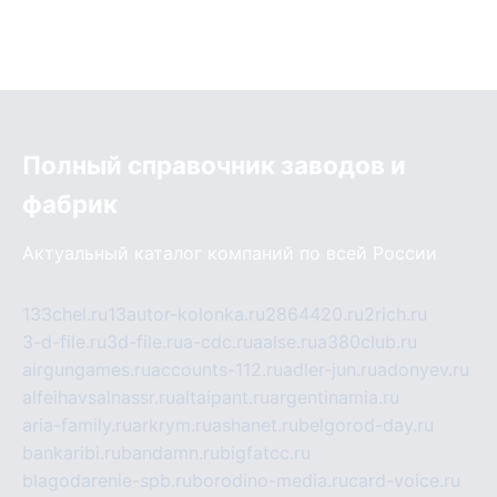
Полный справочник заводов и
фабрик
Актуальный каталог компаний по всей России
133chel.ru
13autor-kolonka.ru
2864420.ru
2rich.ru
3-d-file.ru
3d-file.ru
a-cdc.ru
aalse.ru
a380club.ru
airgungames.ru
accounts-112.ru
adler-jun.ru
adonyev.ru
alfeihavsalnassr.ru
altaipant.ru
argentinamia.ru
aria-family.ru
arkrym.ru
ashanet.ru
belgorod-day.ru
bankaribi.ru
bandamn.ru
bigfatcc.ru
blagodarenie-spb.ru
borodino-media.ru
card-voice.ru