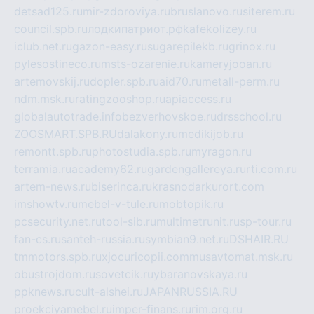
detsad125.ru
mir-zdoroviya.ru
bruslanovo.ru
siterem.ru
council.spb.ru
лодкипатриот.рф
kafekolizey.ru
iclub.net.ru
gazon-easy.ru
sugarepilekb.ru
grinox.ru
pylesostineco.ru
msts-ozarenie.ru
kameryjooan.ru
artemovskij.ru
dopler.spb.ru
aid70.ru
metall-perm.ru
ndm.msk.ru
ratingzooshop.ru
apiaccess.ru
globalautotrade.info
bezverhovskoe.ru
drsschool.ru
ZOOSMART.SPB.RU
dalakony.ru
medikijob.ru
remontt.spb.ru
photostudia.spb.ru
myragon.ru
terramia.ru
academy62.ru
gardengallereya.ru
rti.com.ru
artem-news.ru
biserinca.ru
krasnodarkurort.com
imshowtv.ru
mebel-v-tule.ru
mobtopik.ru
pcsecurity.net.ru
tool-sib.ru
multimetrunit.ru
sp-tour.ru
fan-cs.ru
santeh-russia.ru
symbian9.net.ru
DSHAIR.RU
tmmotors.spb.ru
xjocuricopii.com
musavtomat.msk.ru
obustrojdom.ru
sovetcik.ru
ybaranovskaya.ru
ppknews.ru
cult-alshei.ru
JAPANRUSSIA.RU
proekciyamebel.ru
imper-finans.ru
rim.org.ru