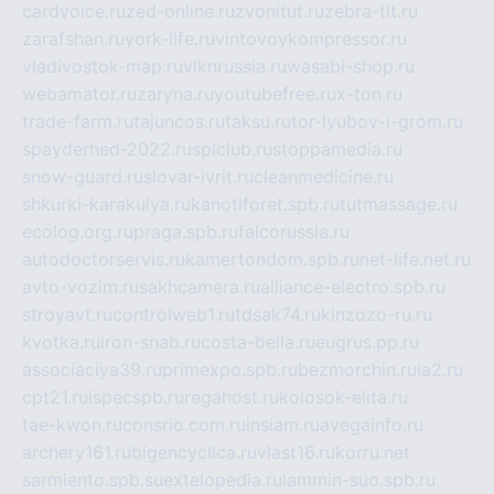
cardvoice.ru
zed-online.ru
zvonitut.ru
zebra-tlt.ru
zarafshan.ru
york-life.ru
vintovoykompressor.ru
vladivostok-map.ru
vlknrussia.ru
wasabi-shop.ru
webamator.ru
zaryna.ru
youtubefree.ru
x-ton.ru
trade-farm.ru
tajuncos.ru
taksu.ru
tor-lyubov-i-grom.ru
spayderhed-2022.ru
splclub.ru
stoppamedia.ru
snow-guard.ru
slovar-ivrit.ru
cleanmedicine.ru
shkurki-karakulya.ru
kanotiforet.spb.ru
tutmassage.ru
ecolog.org.ru
praga.spb.ru
falcorussia.ru
autodoctorservis.ru
kamertondom.spb.ru
net-life.net.ru
avto-vozim.ru
sakhcamera.ru
alliance-electro.spb.ru
stroyavt.ru
controlweb1.ru
tdsak74.ru
kinzozo-ru.ru
kvotka.ru
iron-snab.ru
costa-bella.ru
eugrus.pp.ru
associaciya39.ru
primexpo.spb.ru
bezmorchin.ru
ia2.ru
cpt21.ru
ispecspb.ru
regahost.ru
kolosok-elita.ru
tae-kwon.ru
consrio.com.ru
insiam.ru
avegainfo.ru
archery161.ru
bigencyclica.ru
vlast16.ru
korru.net
sarmiento.spb.su
extelopedia.ru
lammin-suo.spb.ru