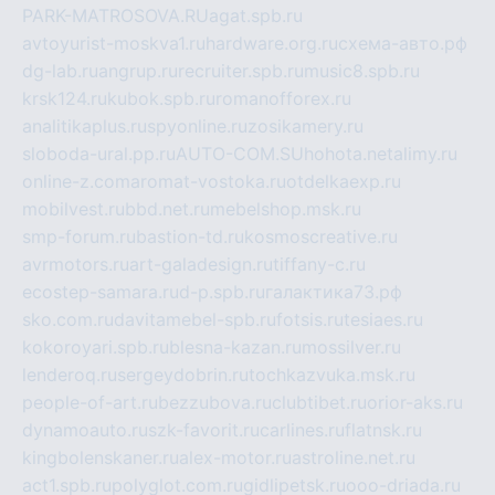
PARK-MATROSOVA.RU
agat.spb.ru
avtoyurist-moskva1.ru
hardware.org.ru
схема-авто.рф
dg-lab.ru
angrup.ru
recruiter.spb.ru
music8.spb.ru
krsk124.ru
kubok.spb.ru
romanofforex.ru
analitikaplus.ru
spyonline.ru
zosikamery.ru
sloboda-ural.pp.ru
AUTO-COM.SU
hohota.net
alimy.ru
online-z.com
aromat-vostoka.ru
otdelkaexp.ru
mobilvest.ru
bbd.net.ru
mebelshop.msk.ru
smp-forum.ru
bastion-td.ru
kosmoscreative.ru
avrmotors.ru
art-galadesign.ru
tiffany-c.ru
ecostep-samara.ru
d-p.spb.ru
галактика73.рф
sko.com.ru
davitamebel-spb.ru
fotsis.ru
tesiaes.ru
kokoroyari.spb.ru
blesna-kazan.ru
mossilver.ru
lenderoq.ru
sergeydobrin.ru
tochkazvuka.msk.ru
people-of-art.ru
bezzubova.ru
clubtibet.ru
orior-aks.ru
dynamoauto.ru
szk-favorit.ru
carlines.ru
flatnsk.ru
kingbolenskaner.ru
alex-motor.ru
astroline.net.ru
act1.spb.ru
polyglot.com.ru
gidlipetsk.ru
ooo-driada.ru