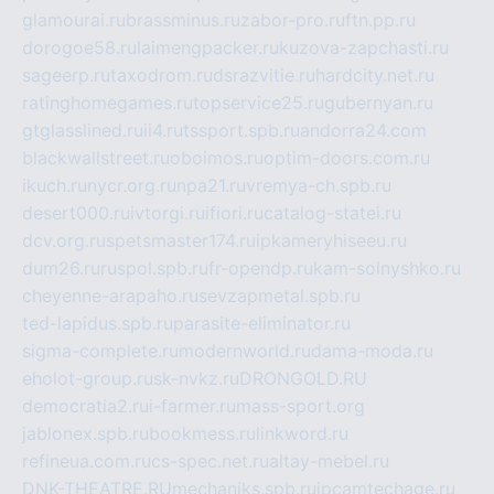
glamourai.ru
brassminus.ru
zabor-pro.ru
ftn.pp.ru
dorogoe58.ru
laimengpacker.ru
kuzova-zapchasti.ru
sageerp.ru
taxodrom.ru
dsrazvitie.ru
hardcity.net.ru
ratinghomegames.ru
topservice25.ru
gubernyan.ru
gtglasslined.ru
ii4.ru
tssport.spb.ru
andorra24.com
blackwallstreet.ru
oboimos.ru
optim-doors.com.ru
ikuch.ru
nycr.org.ru
npa21.ru
vremya-ch.spb.ru
desert000.ru
ivtorgi.ru
ifiori.ru
catalog-statei.ru
dcv.org.ru
spetsmaster174.ru
ipkameryhiseeu.ru
dum26.ru
ruspol.spb.ru
fr-opendp.ru
kam-solnyshko.ru
cheyenne-arapaho.ru
sevzapmetal.spb.ru
ted-lapidus.spb.ru
parasite-eliminator.ru
sigma-complete.ru
modernworld.ru
dama-moda.ru
eholot-group.ru
sk-nvkz.ru
DRONGOLD.RU
democratia2.ru
i-farmer.ru
mass-sport.org
jablonex.spb.ru
bookmess.ru
linkword.ru
refineua.com.ru
cs-spec.net.ru
altay-mebel.ru
DNK-THEATRE.RU
mechaniks.spb.ru
ipcamtechage.ru