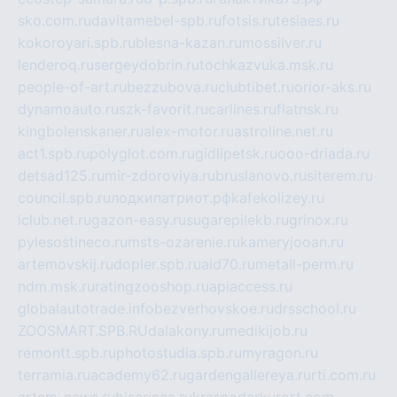
sko.com.ru
davitamebel-spb.ru
fotsis.ru
tesiaes.ru
kokoroyari.spb.ru
blesna-kazan.ru
mossilver.ru
lenderoq.ru
sergeydobrin.ru
tochkazvuka.msk.ru
people-of-art.ru
bezzubova.ru
clubtibet.ru
orior-aks.ru
dynamoauto.ru
szk-favorit.ru
carlines.ru
flatnsk.ru
kingbolenskaner.ru
alex-motor.ru
astroline.net.ru
act1.spb.ru
polyglot.com.ru
gidlipetsk.ru
ooo-driada.ru
detsad125.ru
mir-zdoroviya.ru
bruslanovo.ru
siterem.ru
council.spb.ru
лодкипатриот.рф
kafekolizey.ru
iclub.net.ru
gazon-easy.ru
sugarepilekb.ru
grinox.ru
pylesostineco.ru
msts-ozarenie.ru
kameryjooan.ru
artemovskij.ru
dopler.spb.ru
aid70.ru
metall-perm.ru
ndm.msk.ru
ratingzooshop.ru
apiaccess.ru
globalautotrade.info
bezverhovskoe.ru
drsschool.ru
ZOOSMART.SPB.RU
dalakony.ru
medikijob.ru
remontt.spb.ru
photostudia.spb.ru
myragon.ru
terramia.ru
academy62.ru
gardengallereya.ru
rti.com.ru