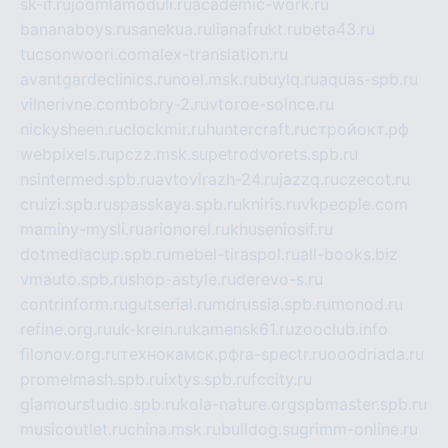
sk-if.ru
joomlamoduli.ru
academic-work.ru
bananaboys.ru
sanekua.ru
lianafrukt.ru
beta43.ru
tucsonwoori.com
alex-translation.ru
avantgardeclinics.ru
noel.msk.ru
buylq.ru
aquas-spb.ru
vilnerivne.com
bobry-2.ru
vtoroe-solnce.ru
nickysheen.ru
clockmir.ru
huntercraft.ru
стройокт.рф
webpixels.ru
pczz.msk.su
petrodvorets.spb.ru
nsintermed.spb.ru
avtovirazh-24.ru
jazzq.ru
czecot.ru
cruizi.spb.ru
spasskaya.spb.ru
kniris.ru
vkpeople.com
maminy-mysli.ru
arionorel.ru
khuseniosif.ru
dotmediacup.spb.ru
mebel-tiraspol.ru
all-books.biz
vmauto.spb.ru
shop-astyle.ru
derevo-s.ru
contrinform.ru
gutserial.ru
mdrussia.spb.ru
monod.ru
refine.org.ru
uk-krein.ru
kamensk61.ru
zooclub.info
filonov.org.ru
технокамск.рф
ra-spectr.ru
ooodriada.ru
promelmash.spb.ru
ixtys.spb.ru
fccity.ru
glamourstudio.spb.ru
kola-nature.org
spbmaster.spb.ru
musicoutlet.ru
china.msk.ru
bulldog.su
grimm-online.ru