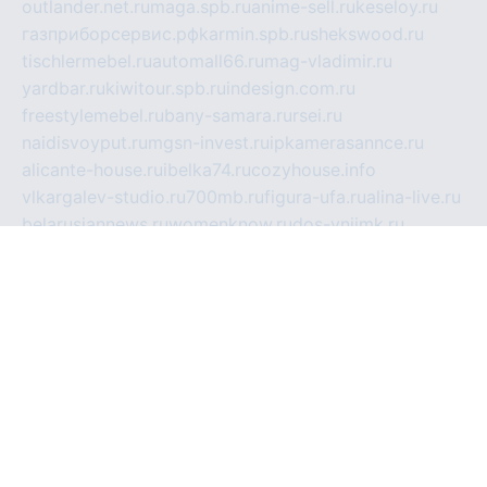
outlander.net.ru
maga.spb.ru
anime-sell.ru
keseloy.ru
газприборсервис.рф
karmin.spb.ru
shekswood.ru
tischlermebel.ru
automall66.ru
mag-vladimir.ru
yardbar.ru
kiwitour.spb.ru
indesign.com.ru
freestylemebel.ru
bany-samara.ru
rsei.ru
naidisvoyput.ru
mgsn-invest.ru
ipkamerasannce.ru
alicante-house.ru
ibelka74.ru
cozyhouse.info
vlkargalev-studio.ru
700mb.ru
figura-ufa.ru
alina-live.ru
belarusiannews.ru
womenknow.ru
dos-vniimk.ru
sega.net.ru
dv.net.ru
phenomenonsofhistory.com
telesputnik.net.ru
wall.pp.ru
pylesosroidmi.ru
gtc-clan.ru
cligs.ru
bibikazap.ru
popova.org.ru
netwhistler.spb.ru
bellvil.ru
bonzon.ru
iss-vladik.ru
defiparis.net.ru
las-gryzas.ru
amku.ru
electednews.spb.ru
feather.org.ru
spar72.ru
tankiigri.ru
dominus.com.ru
ibtree.ru
sanykool.pp.ru
unixlib.org.ru
menatep.spb.ru
gartenterrassen.ru
printeka.ru
skvozilka.com.ru
parkovka-pub.ru
lovemobi.ru
art-ru.ru