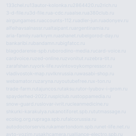
133chel.ru
13autor-kolonka.ru
2864420.ru
2rich.ru
3-d-file.ru
3d-file.ru
a-cdc.ru
aalse.ru
a380club.ru
airgungames.ru
accounts-112.ru
adler-jun.ru
adonyev.ru
alfeihavsalnassr.ru
altaipant.ru
argentinamia.ru
aria-family.ru
arkrym.ru
ashanet.ru
belgorod-day.ru
bankaribi.ru
bandamn.ru
bigfatcc.ru
blagodarenie-spb.ru
borodino-media.ru
card-voice.ru
cardvoice.ru
zed-online.ru
zvonitut.ru
zebra-tlt.ru
zarafshan.ru
york-life.ru
vintovoykompressor.ru
vladivostok-map.ru
vlknrussia.ru
wasabi-shop.ru
webamator.ru
zaryna.ru
youtubefree.ru
x-ton.ru
trade-farm.ru
tajuncos.ru
taksu.ru
tor-lyubov-i-grom.ru
spayderhed-2022.ru
splclub.ru
stoppamedia.ru
snow-guard.ru
slovar-ivrit.ru
cleanmedicine.ru
shkurki-karakulya.ru
kanotiforet.spb.ru
tutmassage.ru
ecolog.org.ru
praga.spb.ru
falcorussia.ru
autodoctorservis.ru
kamertondom.spb.ru
net-life.net.ru
avto-vozim.ru
sakhcamera.ru
alliance-electro.spb.ru