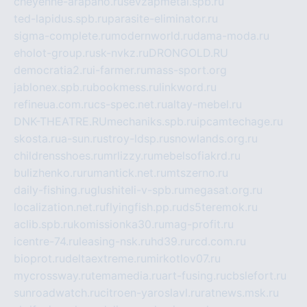
cheyenne-arapaho.ru
sevzapmetal.spb.ru
ted-lapidus.spb.ru
parasite-eliminator.ru
sigma-complete.ru
modernworld.ru
dama-moda.ru
eholot-group.ru
sk-nvkz.ru
DRONGOLD.RU
democratia2.ru
i-farmer.ru
mass-sport.org
jablonex.spb.ru
bookmess.ru
linkword.ru
refineua.com.ru
cs-spec.net.ru
altay-mebel.ru
DNK-THEATRE.RU
mechaniks.spb.ru
ipcamtechage.ru
skosta.ru
a-sun.ru
stroy-ldsp.ru
snowlands.org.ru
childrensshoes.ru
mrlizzy.ru
mebelsofiakrd.ru
bulizhenko.ru
rumantick.net.ru
mtszerno.ru
daily-fishing.ru
glushiteli-v-spb.ru
megasat.org.ru
localization.net.ru
flyingfish.pp.ru
ds5teremok.ru
aclib.spb.ru
komissionka30.ru
mag-profit.ru
icentre-74.ru
leasing-nsk.ru
hd39.ru
rcd.com.ru
bioprot.ru
deltaextreme.ru
mirkotlov07.ru
mycrossway.ru
temamedia.ru
art-fusing.ru
cbslefort.ru
sunroadwatch.ru
citroen-yaroslavl.ru
ratnews.msk.ru