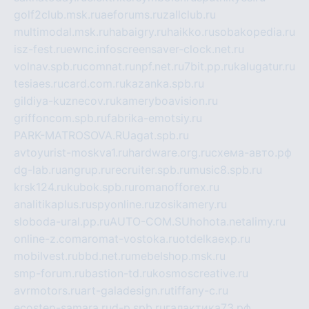
golf2club.msk.ru
aeforums.ru
zallclub.ru
multimodal.msk.ru
habaigry.ru
haikko.ru
sobakopedia.ru
isz-fest.ru
ewnc.info
screensaver-clock.net.ru
volnav.spb.ru
comnat.ru
npf.net.ru
7bit.pp.ru
kalugatur.ru
tesiaes.ru
card.com.ru
kazanka.spb.ru
gildiya-kuznecov.ru
kameryboavision.ru
griffoncom.spb.ru
fabrika-emotsiy.ru
PARK-MATROSOVA.RU
agat.spb.ru
avtoyurist-moskva1.ru
hardware.org.ru
схема-авто.рф
dg-lab.ru
angrup.ru
recruiter.spb.ru
music8.spb.ru
krsk124.ru
kubok.spb.ru
romanofforex.ru
analitikaplus.ru
spyonline.ru
zosikamery.ru
sloboda-ural.pp.ru
AUTO-COM.SU
hohota.net
alimy.ru
online-z.com
aromat-vostoka.ru
otdelkaexp.ru
mobilvest.ru
bbd.net.ru
mebelshop.msk.ru
smp-forum.ru
bastion-td.ru
kosmoscreative.ru
avrmotors.ru
art-galadesign.ru
tiffany-c.ru
ecostep-samara.ru
d-p.spb.ru
галактика73.рф