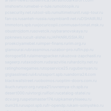
artem-news.ru
biserinca.ru
krasnodarkurort.com
imshowtv.ru
mebel-v-tule.ru
mobtopik.ru
pcsecurity.net.ru
tool-sib.ru
multimetrunit.ru
sp-tour.ru
fan-cs.ru
santeh-russia.ru
symbian9.net.ru
DSHAIR.RU
tmmotors.spb.ru
xjocuricopii.com
musavtomat.msk.ru
obustrojdom.ru
sovetcik.ru
ybaranovskaya.ru
ppknews.ru
cult-alshei.ru
JAPANRUSSIA.RU
proekciyamebel.ru
imper-finans.ru
rim.org.ru
glamourai.ru
brassminus.ru
zabor-pro.ru
ftn.pp.ru
dorogoe58.ru
laimengpacker.ru
kuzova-zapchasti.ru
sageerp.ru
taxodrom.ru
dsrazvitie.ru
hardcity.net.ru
ratinghomegames.ru
topservice25.ru
gubernyan.ru
gtglasslined.ru
ii4.ru
tssport.spb.ru
andorra24.com
blackwallstreet.ru
oboimos.ru
optim-doors.com.ru
ikuch.ru
nycr.org.ru
npa21.ru
vremya-ch.spb.ru
desert000.ru
ivtorgi.ru
ifiori.ru
catalog-statei.ru
dcv.org.ru
spetsmaster174.ru
ipkameryhiseeu.ru
dum26.ru
ruspol.spb.ru
fr-opendp.ru
kam-solnyshko.ru