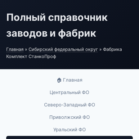
Полный справочник
заводов и фабрик
Главная
»
Сибирский федеральный округ
» Фабрика
Комплект СтанкоПроф
🏠 Главная
Центральный ФО
Северо-Западный ФО
Приволжский ФО
Уральский ФО