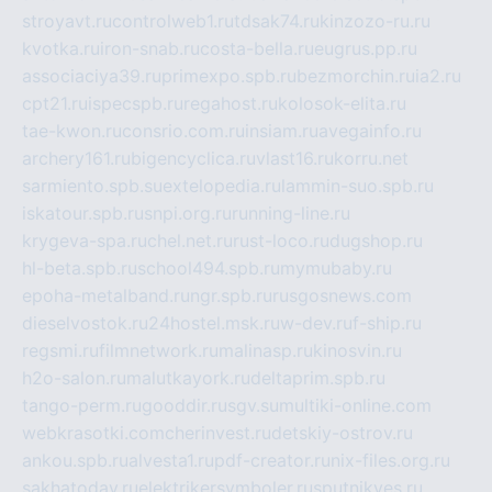
stroyavt.ru
controlweb1.ru
tdsak74.ru
kinzozo-ru.ru
kvotka.ru
iron-snab.ru
costa-bella.ru
eugrus.pp.ru
associaciya39.ru
primexpo.spb.ru
bezmorchin.ru
ia2.ru
cpt21.ru
ispecspb.ru
regahost.ru
kolosok-elita.ru
tae-kwon.ru
consrio.com.ru
insiam.ru
avegainfo.ru
archery161.ru
bigencyclica.ru
vlast16.ru
korru.net
sarmiento.spb.su
extelopedia.ru
lammin-suo.spb.ru
iskatour.spb.ru
snpi.org.ru
running-line.ru
krygeva-spa.ru
chel.net.ru
rust-loco.ru
dugshop.ru
hl-beta.spb.ru
school494.spb.ru
mymubaby.ru
epoha-metalband.ru
ngr.spb.ru
rusgosnews.com
dieselvostok.ru
24hostel.msk.ru
w-dev.ru
f-ship.ru
regsmi.ru
filmnetwork.ru
malinasp.ru
kinosvin.ru
h2o-salon.ru
malutkayork.ru
deltaprim.spb.ru
tango-perm.ru
gooddir.ru
sgv.su
multiki-online.com
webkrasotki.com
cherinvest.ru
detskiy-ostrov.ru
ankou.spb.ru
alvesta1.ru
pdf-creator.ru
nix-files.org.ru
sakhatoday.ru
elektrikersymboler.ru
sputnikyes.ru