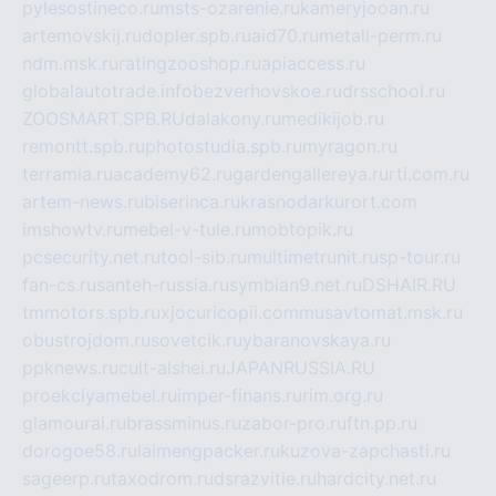
pylesostineco.ru
msts-ozarenie.ru
kameryjooan.ru
artemovskij.ru
dopler.spb.ru
aid70.ru
metall-perm.ru
ndm.msk.ru
ratingzooshop.ru
apiaccess.ru
globalautotrade.info
bezverhovskoe.ru
drsschool.ru
ZOOSMART.SPB.RU
dalakony.ru
medikijob.ru
remontt.spb.ru
photostudia.spb.ru
myragon.ru
terramia.ru
academy62.ru
gardengallereya.ru
rti.com.ru
artem-news.ru
biserinca.ru
krasnodarkurort.com
imshowtv.ru
mebel-v-tule.ru
mobtopik.ru
pcsecurity.net.ru
tool-sib.ru
multimetrunit.ru
sp-tour.ru
fan-cs.ru
santeh-russia.ru
symbian9.net.ru
DSHAIR.RU
tmmotors.spb.ru
xjocuricopii.com
musavtomat.msk.ru
obustrojdom.ru
sovetcik.ru
ybaranovskaya.ru
ppknews.ru
cult-alshei.ru
JAPANRUSSIA.RU
proekciyamebel.ru
imper-finans.ru
rim.org.ru
glamourai.ru
brassminus.ru
zabor-pro.ru
ftn.pp.ru
dorogoe58.ru
laimengpacker.ru
kuzova-zapchasti.ru
sageerp.ru
taxodrom.ru
dsrazvitie.ru
hardcity.net.ru