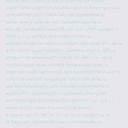
webamator.ru
zaryna.ru
youtubefree.ru
x-ton.ru
trade-farm.ru
tajuncos.ru
taksu.ru
tor-lyubov-i-grom.ru
spayderhed-2022.ru
splclub.ru
stoppamedia.ru
snow-guard.ru
slovar-ivrit.ru
cleanmedicine.ru
shkurki-karakulya.ru
kanotiforet.spb.ru
tutmassage.ru
ecolog.org.ru
praga.spb.ru
falcorussia.ru
autodoctorservis.ru
kamertondom.spb.ru
net-life.net.ru
avto-vozim.ru
sakhcamera.ru
alliance-electro.spb.ru
stroyavt.ru
controlweb1.ru
tdsak74.ru
kinzozo-ru.ru
kvotka.ru
iron-snab.ru
costa-bella.ru
eugrus.pp.ru
associaciya39.ru
primexpo.spb.ru
bezmorchin.ru
ia2.ru
cpt21.ru
ispecspb.ru
regahost.ru
kolosok-elita.ru
tae-kwon.ru
consrio.com.ru
insiam.ru
avegainfo.ru
archery161.ru
bigencyclica.ru
vlast16.ru
korru.net
sarmiento.spb.su
extelopedia.ru
lammin-suo.spb.ru
iskatour.spb.ru
snpi.org.ru
running-line.ru
krygeva-spa.ru
chel.net.ru
rust-loco.ru
dugshop.ru
hl-beta.spb.ru
school494.spb.ru
mymubaby.ru