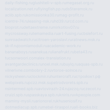
daily-fishing.ru
glushiteli-v-spb.ru
megasat.org.ru
localization.net.ru
flyingfish.pp.ru
ds5teremok.ru
aclib.spb.ru
komissionka30.ru
mag-profit.ru
icentre-74.ru
leasing-nsk.ru
hd39.ru
rcd.com.ru
bioprot.ru
deltaextreme.ru
mirkotlov07.ru
mycrossway.ru
temamedia.ru
art-fusing.ru
cbslefort.ru
sunroadwatch.ru
citroen-yaroslavl.ru
ratnews.msk.ru
sk-if.ru
joomlamoduli.ru
academic-work.ru
bananaboys.ru
sanekua.ru
lianafrukt.ru
beta43.ru
tucsonwoori.com
alex-translation.ru
avantgardeclinics.ru
noel.msk.ru
buylq.ru
aquas-spb.ru
vilnerivne.com
bobry-2.ru
vtoroe-solnce.ru
nickysheen.ru
clockmir.ru
huntercraft.ru
стройокт.рф
webpixels.ru
pczz.msk.su
petrodvorets.spb.ru
nsintermed.spb.ru
avtovirazh-24.ru
jazzq.ru
czecot.ru
cruizi.spb.ru
spasskaya.spb.ru
kniris.ru
vkpeople.com
maminy-mysli.ru
arionorel.ru
khuseniosif.ru
dotmediacup.spb.ru
mebel-tiraspol.ru
all-books.biz