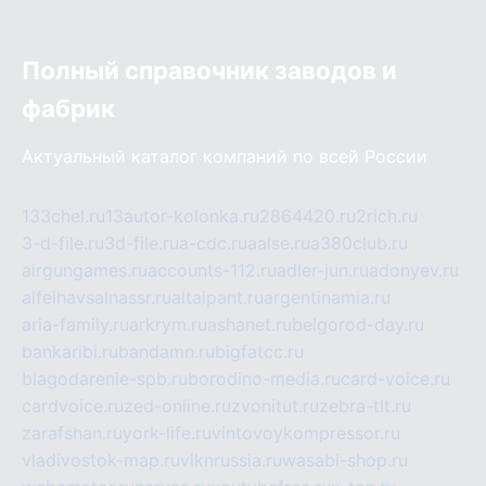
Полный справочник заводов и
фабрик
Актуальный каталог компаний по всей России
133chel.ru
13autor-kolonka.ru
2864420.ru
2rich.ru
3-d-file.ru
3d-file.ru
a-cdc.ru
aalse.ru
a380club.ru
airgungames.ru
accounts-112.ru
adler-jun.ru
adonyev.ru
alfeihavsalnassr.ru
altaipant.ru
argentinamia.ru
aria-family.ru
arkrym.ru
ashanet.ru
belgorod-day.ru
bankaribi.ru
bandamn.ru
bigfatcc.ru
blagodarenie-spb.ru
borodino-media.ru
card-voice.ru
cardvoice.ru
zed-online.ru
zvonitut.ru
zebra-tlt.ru
zarafshan.ru
york-life.ru
vintovoykompressor.ru
vladivostok-map.ru
vlknrussia.ru
wasabi-shop.ru