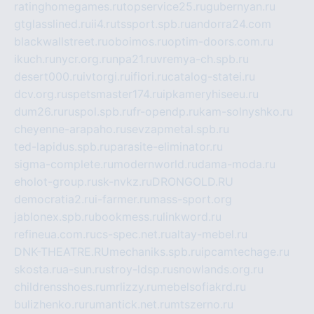
ratinghomegames.ru
topservice25.ru
gubernyan.ru
gtglasslined.ru
ii4.ru
tssport.spb.ru
andorra24.com
blackwallstreet.ru
oboimos.ru
optim-doors.com.ru
ikuch.ru
nycr.org.ru
npa21.ru
vremya-ch.spb.ru
desert000.ru
ivtorgi.ru
ifiori.ru
catalog-statei.ru
dcv.org.ru
spetsmaster174.ru
ipkameryhiseeu.ru
dum26.ru
ruspol.spb.ru
fr-opendp.ru
kam-solnyshko.ru
cheyenne-arapaho.ru
sevzapmetal.spb.ru
ted-lapidus.spb.ru
parasite-eliminator.ru
sigma-complete.ru
modernworld.ru
dama-moda.ru
eholot-group.ru
sk-nvkz.ru
DRONGOLD.RU
democratia2.ru
i-farmer.ru
mass-sport.org
jablonex.spb.ru
bookmess.ru
linkword.ru
refineua.com.ru
cs-spec.net.ru
altay-mebel.ru
DNK-THEATRE.RU
mechaniks.spb.ru
ipcamtechage.ru
skosta.ru
a-sun.ru
stroy-ldsp.ru
snowlands.org.ru
childrensshoes.ru
mrlizzy.ru
mebelsofiakrd.ru
bulizhenko.ru
rumantick.net.ru
mtszerno.ru