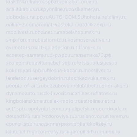
krsk124.ru
kubok.spb.ru
romanofforex.ru
analitikaplus.ru
spyonline.ru
zosikamery.ru
sloboda-ural.pp.ru
AUTO-COM.SU
hohota.net
alimy.ru
online-z.com
aromat-vostoka.ru
otdelkaexp.ru
mobilvest.ru
bbd.net.ru
mebelshop.msk.ru
smp-forum.ru
bastion-td.ru
kosmoscreative.ru
avrmotors.ru
art-galadesign.ru
tiffany-c.ru
ecostep-samara.ru
d-p.spb.ru
галактика73.рф
sko.com.ru
davitamebel-spb.ru
fotsis.ru
tesiaes.ru
kokoroyari.spb.ru
blesna-kazan.ru
mossilver.ru
lenderoq.ru
sergeydobrin.ru
tochkazvuka.msk.ru
people-of-art.ru
bezzubova.ru
clubtibet.ru
orior-aks.ru
dynamoauto.ru
szk-favorit.ru
carlines.ru
flatnsk.ru
kingbolenskaner.ru
alex-motor.ru
astroline.net.ru
act1.spb.ru
polyglot.com.ru
gidlipetsk.ru
ooo-driada.ru
detsad125.ru
mir-zdoroviya.ru
bruslanovo.ru
siterem.ru
council.spb.ru
лодкипатриот.рф
kafekolizey.ru
iclub.net.ru
gazon-easy.ru
sugarepilekb.ru
grinox.ru