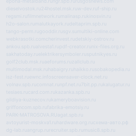
epoha-metalband.ru
ngr.spb.ru
rusgosnews.com
dieselvostok.ru
24hostel.msk.ru
w-dev.ru
f-ship.ru
regsmi.ru
filmnetwork.ru
malinasp.ru
kinosvin.ru
h2o-salon.ru
malutkayork.ru
deltaprim.spb.ru
tango-perm.ru
gooddir.ru
sgv.su
multiki-online.com
webkrasotki.com
cherinvest.ru
detskiy-ostrov.ru
ankou.spb.ru
alvesta1.ru
pdf-creator.ru
nix-files.org.ru
sakhatoday.ru
elektrikersymboler.ru
sputnikyes.ru
golf2club.msk.ru
aeforums.ru
zallclub.ru
multimodal.msk.ru
habaigry.ru
haikko.ru
sobakopedia.ru
isz-fest.ru
ewnc.info
screensaver-clock.net.ru
volnav.spb.ru
comnat.ru
npf.net.ru
7bit.pp.ru
kalugatur.ru
tesiaes.ru
card.com.ru
kazanka.spb.ru
gildiya-kuznecov.ru
kameryboavision.ru
griffoncom.spb.ru
fabrika-emotsiy.ru
PARK-MATROSOVA.RU
agat.spb.ru
avtoyurist-moskva1.ru
hardware.org.ru
схема-авто.рф
dg-lab.ru
angrup.ru
recruiter.spb.ru
music8.spb.ru