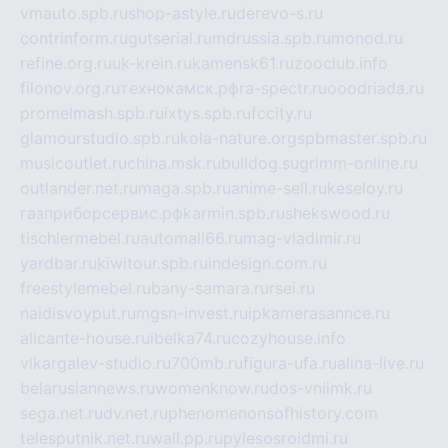
vmauto.spb.ru
shop-astyle.ru
derevo-s.ru
contrinform.ru
gutserial.ru
mdrussia.spb.ru
monod.ru
refine.org.ru
uk-krein.ru
kamensk61.ru
zooclub.info
filonov.org.ru
технокамск.рф
ra-spectr.ru
ooodriada.ru
promelmash.spb.ru
ixtys.spb.ru
fccity.ru
glamourstudio.spb.ru
kola-nature.org
spbmaster.spb.ru
musicoutlet.ru
china.msk.ru
bulldog.su
grimm-online.ru
outlander.net.ru
maga.spb.ru
anime-sell.ru
keseloy.ru
газприборсервис.рф
karmin.spb.ru
shekswood.ru
tischlermebel.ru
automall66.ru
mag-vladimir.ru
yardbar.ru
kiwitour.spb.ru
indesign.com.ru
freestylemebel.ru
bany-samara.ru
rsei.ru
naidisvoyput.ru
mgsn-invest.ru
ipkamerasannce.ru
alicante-house.ru
ibelka74.ru
cozyhouse.info
vlkargalev-studio.ru
700mb.ru
figura-ufa.ru
alina-live.ru
belarusiannews.ru
womenknow.ru
dos-vniimk.ru
sega.net.ru
dv.net.ru
phenomenonsofhistory.com
telesputnik.net.ru
wall.pp.ru
pylesosroidmi.ru