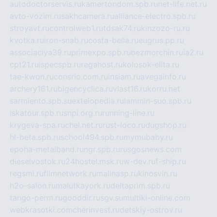
autodoctorservis.ru
kamertondom.spb.ru
net-life.net.ru
avto-vozim.ru
sakhcamera.ru
alliance-electro.spb.ru
stroyavt.ru
controlweb1.ru
tdsak74.ru
kinzozo-ru.ru
kvotka.ru
iron-snab.ru
costa-bella.ru
eugrus.pp.ru
associaciya39.ru
primexpo.spb.ru
bezmorchin.ru
ia2.ru
cpt21.ru
ispecspb.ru
regahost.ru
kolosok-elita.ru
tae-kwon.ru
consrio.com.ru
insiam.ru
avegainfo.ru
archery161.ru
bigencyclica.ru
vlast16.ru
korru.net
sarmiento.spb.su
extelopedia.ru
lammin-suo.spb.ru
iskatour.spb.ru
snpi.org.ru
running-line.ru
krygeva-spa.ru
chel.net.ru
rust-loco.ru
dugshop.ru
hl-beta.spb.ru
school494.spb.ru
mymubaby.ru
epoha-metalband.ru
ngr.spb.ru
rusgosnews.com
dieselvostok.ru
24hostel.msk.ru
w-dev.ru
f-ship.ru
regsmi.ru
filmnetwork.ru
malinasp.ru
kinosvin.ru
h2o-salon.ru
malutkayork.ru
deltaprim.spb.ru
tango-perm.ru
gooddir.ru
sgv.su
multiki-online.com
webkrasotki.com
cherinvest.ru
detskiy-ostrov.ru