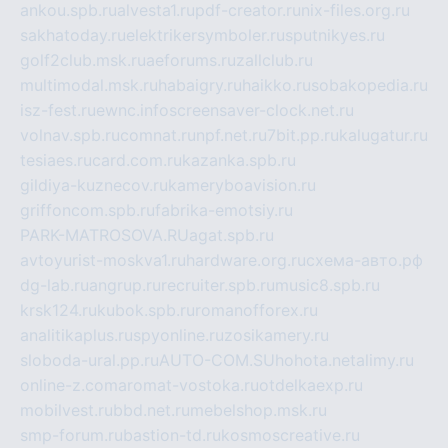
ankou.spb.ru
alvesta1.ru
pdf-creator.ru
nix-files.org.ru
sakhatoday.ru
elektrikersymboler.ru
sputnikyes.ru
golf2club.msk.ru
aeforums.ru
zallclub.ru
multimodal.msk.ru
habaigry.ru
haikko.ru
sobakopedia.ru
isz-fest.ru
ewnc.info
screensaver-clock.net.ru
volnav.spb.ru
comnat.ru
npf.net.ru
7bit.pp.ru
kalugatur.ru
tesiaes.ru
card.com.ru
kazanka.spb.ru
gildiya-kuznecov.ru
kameryboavision.ru
griffoncom.spb.ru
fabrika-emotsiy.ru
PARK-MATROSOVA.RU
agat.spb.ru
avtoyurist-moskva1.ru
hardware.org.ru
схема-авто.рф
dg-lab.ru
angrup.ru
recruiter.spb.ru
music8.spb.ru
krsk124.ru
kubok.spb.ru
romanofforex.ru
analitikaplus.ru
spyonline.ru
zosikamery.ru
sloboda-ural.pp.ru
AUTO-COM.SU
hohota.net
alimy.ru
online-z.com
aromat-vostoka.ru
otdelkaexp.ru
mobilvest.ru
bbd.net.ru
mebelshop.msk.ru
smp-forum.ru
bastion-td.ru
kosmoscreative.ru