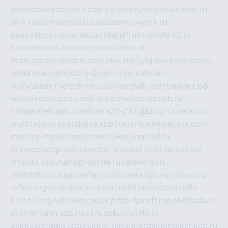
sunroadwatch.ru
citroen-yaroslavl.ru
ratnews.msk.ru
sk-if.ru
joomlamoduli.ru
academic-work.ru
bananaboys.ru
sanekua.ru
lianafrukt.ru
beta43.ru
tucsonwoori.com
alex-translation.ru
avantgardeclinics.ru
noel.msk.ru
buylq.ru
aquas-spb.ru
vilnerivne.com
bobry-2.ru
vtoroe-solnce.ru
nickysheen.ru
clockmir.ru
huntercraft.ru
стройокт.рф
webpixels.ru
pczz.msk.su
petrodvorets.spb.ru
nsintermed.spb.ru
avtovirazh-24.ru
jazzq.ru
czecot.ru
cruizi.spb.ru
spasskaya.spb.ru
kniris.ru
vkpeople.com
maminy-mysli.ru
arionorel.ru
khuseniosif.ru
dotmediacup.spb.ru
mebel-tiraspol.ru
all-books.biz
vmauto.spb.ru
shop-astyle.ru
derevo-s.ru
contrinform.ru
gutserial.ru
mdrussia.spb.ru
monod.ru
refine.org.ru
uk-krein.ru
kamensk61.ru
zooclub.info
filonov.org.ru
технокамск.рф
ra-spectr.ru
ooodriada.ru
promelmash.spb.ru
ixtys.spb.ru
fccity.ru
glamourstudio.spb.ru
kola-nature.org
spbmaster.spb.ru