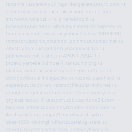
terramia.ru
academy62.ru
gardengallereya.ru
rti.com.ru
artem-news.ru
biserinca.ru
krasnodarkurort.com
imshowtv.ru
mebel-v-tule.ru
mobtopik.ru
pcsecurity.net.ru
tool-sib.ru
multimetrunit.ru
sp-tour.ru
fan-cs.ru
santeh-russia.ru
symbian9.net.ru
DSHAIR.RU
tmmotors.spb.ru
xjocuricopii.com
musavtomat.msk.ru
obustrojdom.ru
sovetcik.ru
ybaranovskaya.ru
ppknews.ru
cult-alshei.ru
JAPANRUSSIA.RU
proekciyamebel.ru
imper-finans.ru
rim.org.ru
glamourai.ru
brassminus.ru
zabor-pro.ru
ftn.pp.ru
dorogoe58.ru
laimengpacker.ru
kuzova-zapchasti.ru
sageerp.ru
taxodrom.ru
dsrazvitie.ru
hardcity.net.ru
ratinghomegames.ru
topservice25.ru
gubernyan.ru
gtglasslined.ru
ii4.ru
tssport.spb.ru
andorra24.com
blackwallstreet.ru
oboimos.ru
optim-doors.com.ru
ikuch.ru
nycr.org.ru
npa21.ru
vremya-ch.spb.ru
desert000.ru
ivtorgi.ru
ifiori.ru
catalog-statei.ru
dcv.org.ru
spetsmaster174.ru
ipkameryhiseeu.ru