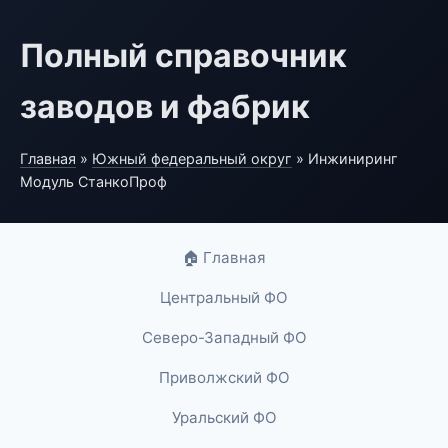
Полный справочник
заводов и фабрик
Главная
»
Южный федеральный округ
» Инжиниринг
Модуль СтанкоПроф
🏠 Главная
Центральный ФО
Северо-Западный ФО
Приволжский ФО
Уральский ФО