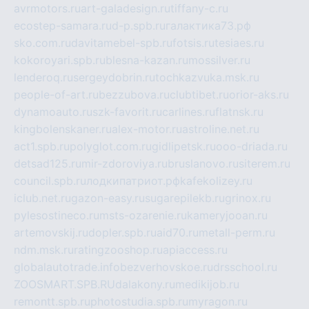
avrmotors.ru
art-galadesign.ru
tiffany-c.ru
ecostep-samara.ru
d-p.spb.ru
галактика73.рф
sko.com.ru
davitamebel-spb.ru
fotsis.ru
tesiaes.ru
kokoroyari.spb.ru
blesna-kazan.ru
mossilver.ru
lenderoq.ru
sergeydobrin.ru
tochkazvuka.msk.ru
people-of-art.ru
bezzubova.ru
clubtibet.ru
orior-aks.ru
dynamoauto.ru
szk-favorit.ru
carlines.ru
flatnsk.ru
kingbolenskaner.ru
alex-motor.ru
astroline.net.ru
act1.spb.ru
polyglot.com.ru
gidlipetsk.ru
ooo-driada.ru
detsad125.ru
mir-zdoroviya.ru
bruslanovo.ru
siterem.ru
council.spb.ru
лодкипатриот.рф
kafekolizey.ru
iclub.net.ru
gazon-easy.ru
sugarepilekb.ru
grinox.ru
pylesostineco.ru
msts-ozarenie.ru
kameryjooan.ru
artemovskij.ru
dopler.spb.ru
aid70.ru
metall-perm.ru
ndm.msk.ru
ratingzooshop.ru
apiaccess.ru
globalautotrade.info
bezverhovskoe.ru
drsschool.ru
ZOOSMART.SPB.RU
dalakony.ru
medikijob.ru
remontt.spb.ru
photostudia.spb.ru
myragon.ru