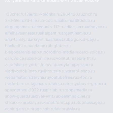
Актуальный каталог компаний по всей России
133chel.ru
13autor-kolonka.ru
2864420.ru
2rich.ru
3-d-file.ru
3d-file.ru
a-cdc.ru
aalse.ru
a380club.ru
airgungames.ru
accounts-112.ru
adler-jun.ru
adonyev.ru
alfeihavsalnassr.ru
altaipant.ru
argentinamia.ru
aria-family.ru
arkrym.ru
ashanet.ru
belgorod-day.ru
bankaribi.ru
bandamn.ru
bigfatcc.ru
blagodarenie-spb.ru
borodino-media.ru
card-voice.ru
cardvoice.ru
zed-online.ru
zvonitut.ru
zebra-tlt.ru
zarafshan.ru
york-life.ru
vintovoykompressor.ru
vladivostok-map.ru
vlknrussia.ru
wasabi-shop.ru
webamator.ru
zaryna.ru
youtubefree.ru
x-ton.ru
trade-farm.ru
tajuncos.ru
taksu.ru
tor-lyubov-i-grom.ru
spayderhed-2022.ru
splclub.ru
stoppamedia.ru
snow-guard.ru
slovar-ivrit.ru
cleanmedicine.ru
shkurki-karakulya.ru
kanotiforet.spb.ru
tutmassage.ru
ecolog.org.ru
praga.spb.ru
falcorussia.ru