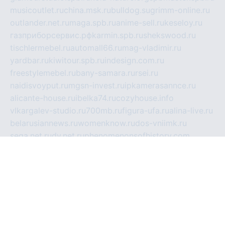
musicoutlet.ru
china.msk.ru
bulldog.su
grimm-online.ru
outlander.net.ru
maga.spb.ru
anime-sell.ru
keseloy.ru
газприборсервис.рф
karmin.spb.ru
shekswood.ru
tischlermebel.ru
automall66.ru
mag-vladimir.ru
yardbar.ru
kiwitour.spb.ru
indesign.com.ru
freestylemebel.ru
bany-samara.ru
rsei.ru
naidisvoyput.ru
mgsn-invest.ru
ipkamerasannce.ru
alicante-house.ru
ibelka74.ru
cozyhouse.info
vlkargalev-studio.ru
700mb.ru
figura-ufa.ru
alina-live.ru
belarusiannews.ru
womenknow.ru
dos-vniimk.ru
sega.net.ru
dv.net.ru
phenomenonsofhistory.com
telesputnik.net.ru
wall.pp.ru
pylesosroidmi.ru
gtc-clan.ru
cligs.ru
bibikazap.ru
popova.org.ru
netwhistler.spb.ru
bellvil.ru
bonzon.ru
iss-vladik.ru
defiparis.net.ru
las-gryzas.ru
amku.ru
electednews.spb.ru
feather.org.ru
spar72.ru
tankiigri.ru
dominus.com.ru
ibtree.ru
sanykool.pp.ru
unixlib.org.ru
menatep.spb.ru
gartenterrassen.ru
printeka.ru