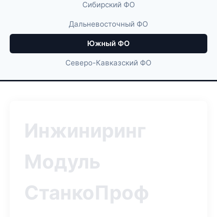
Сибирский ФО
Дальневосточный ФО
Южный ФО
Северо-Кавказский ФО
Инжиниринг
Модуль
СтанкоПроф