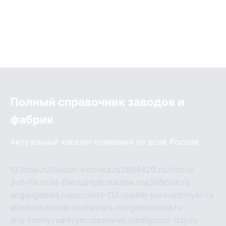
Полный справочник заводов и
фабрик
Актуальный каталог компаний по всей России
133chel.ru
13autor-kolonka.ru
2864420.ru
2rich.ru
3-d-file.ru
3d-file.ru
a-cdc.ru
aalse.ru
a380club.ru
airgungames.ru
accounts-112.ru
adler-jun.ru
adonyev.ru
alfeihavsalnassr.ru
altaipant.ru
argentinamia.ru
aria-family.ru
arkrym.ru
ashanet.ru
belgorod-day.ru