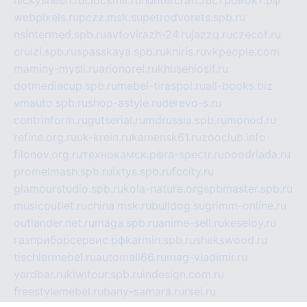
nickysheen.ru
clockmir.ru
huntercraft.ru
стройокт.рф
webpixels.ru
pczz.msk.su
petrodvorets.spb.ru
nsintermed.spb.ru
avtovirazh-24.ru
jazzq.ru
czecot.ru
cruizi.spb.ru
spasskaya.spb.ru
kniris.ru
vkpeople.com
maminy-mysli.ru
arionorel.ru
khuseniosif.ru
dotmediacup.spb.ru
mebel-tiraspol.ru
all-books.biz
vmauto.spb.ru
shop-astyle.ru
derevo-s.ru
contrinform.ru
gutserial.ru
mdrussia.spb.ru
monod.ru
refine.org.ru
uk-krein.ru
kamensk61.ru
zooclub.info
filonov.org.ru
технокамск.рф
ra-spectr.ru
ooodriada.ru
promelmash.spb.ru
ixtys.spb.ru
fccity.ru
glamourstudio.spb.ru
kola-nature.org
spbmaster.spb.ru
musicoutlet.ru
china.msk.ru
bulldog.su
grimm-online.ru
outlander.net.ru
maga.spb.ru
anime-sell.ru
keseloy.ru
газприборсервис.рф
karmin.spb.ru
shekswood.ru
tischlermebel.ru
automall66.ru
mag-vladimir.ru
yardbar.ru
kiwitour.spb.ru
indesign.com.ru
freestylemebel.ru
bany-samara.ru
rsei.ru