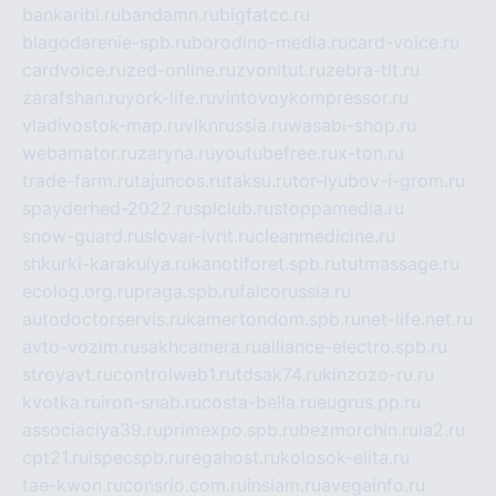
bankaribi.ru
bandamn.ru
bigfatcc.ru
blagodarenie-spb.ru
borodino-media.ru
card-voice.ru
cardvoice.ru
zed-online.ru
zvonitut.ru
zebra-tlt.ru
zarafshan.ru
york-life.ru
vintovoykompressor.ru
vladivostok-map.ru
vlknrussia.ru
wasabi-shop.ru
webamator.ru
zaryna.ru
youtubefree.ru
x-ton.ru
trade-farm.ru
tajuncos.ru
taksu.ru
tor-lyubov-i-grom.ru
spayderhed-2022.ru
splclub.ru
stoppamedia.ru
snow-guard.ru
slovar-ivrit.ru
cleanmedicine.ru
shkurki-karakulya.ru
kanotiforet.spb.ru
tutmassage.ru
ecolog.org.ru
praga.spb.ru
falcorussia.ru
autodoctorservis.ru
kamertondom.spb.ru
net-life.net.ru
avto-vozim.ru
sakhcamera.ru
alliance-electro.spb.ru
stroyavt.ru
controlweb1.ru
tdsak74.ru
kinzozo-ru.ru
kvotka.ru
iron-snab.ru
costa-bella.ru
eugrus.pp.ru
associaciya39.ru
primexpo.spb.ru
bezmorchin.ru
ia2.ru
cpt21.ru
ispecspb.ru
regahost.ru
kolosok-elita.ru
tae-kwon.ru
consrio.com.ru
insiam.ru
avegainfo.ru