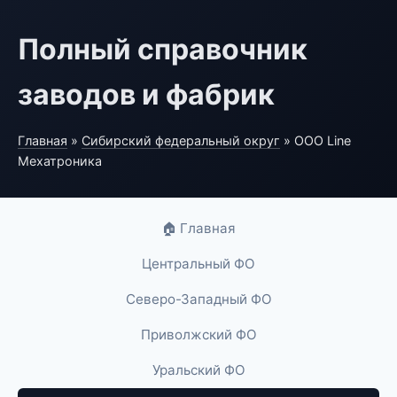
Полный справочник
заводов и фабрик
Главная
»
Сибирский федеральный округ
» ООО Line
Мехатроника
🏠 Главная
Центральный ФО
Северо-Западный ФО
Приволжский ФО
Уральский ФО