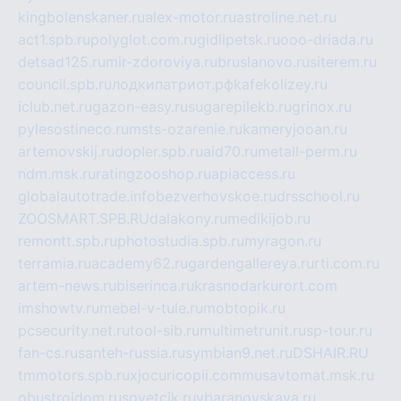
kingbolenskaner.ru
alex-motor.ru
astroline.net.ru
act1.spb.ru
polyglot.com.ru
gidlipetsk.ru
ooo-driada.ru
detsad125.ru
mir-zdoroviya.ru
bruslanovo.ru
siterem.ru
council.spb.ru
лодкипатриот.рф
kafekolizey.ru
iclub.net.ru
gazon-easy.ru
sugarepilekb.ru
grinox.ru
pylesostineco.ru
msts-ozarenie.ru
kameryjooan.ru
artemovskij.ru
dopler.spb.ru
aid70.ru
metall-perm.ru
ndm.msk.ru
ratingzooshop.ru
apiaccess.ru
globalautotrade.info
bezverhovskoe.ru
drsschool.ru
ZOOSMART.SPB.RU
dalakony.ru
medikijob.ru
remontt.spb.ru
photostudia.spb.ru
myragon.ru
terramia.ru
academy62.ru
gardengallereya.ru
rti.com.ru
artem-news.ru
biserinca.ru
krasnodarkurort.com
imshowtv.ru
mebel-v-tule.ru
mobtopik.ru
pcsecurity.net.ru
tool-sib.ru
multimetrunit.ru
sp-tour.ru
fan-cs.ru
santeh-russia.ru
symbian9.net.ru
DSHAIR.RU
tmmotors.spb.ru
xjocuricopii.com
musavtomat.msk.ru
obustrojdom.ru
sovetcik.ru
ybaranovskaya.ru