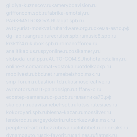
gildiya-kuznecov.ru
kameryboavision.ru
griffoncom.spb.ru
fabrika-emotsiy.ru
PARK-MATROSOVA.RU
agat.spb.ru
avtoyurist-moskva1.ru
hardware.org.ru
схема-авто.рф
dg-lab.ru
angrup.ru
recruiter.spb.ru
music8.spb.ru
krsk124.ru
kubok.spb.ru
romanofforex.ru
analitikaplus.ru
spyonline.ru
zosikamery.ru
sloboda-ural.pp.ru
AUTO-COM.SU
hohota.net
alimy.ru
online-z.com
aromat-vostoka.ru
otdelkaexp.ru
mobilvest.ru
bbd.net.ru
mebelshop.msk.ru
smp-forum.ru
bastion-td.ru
kosmoscreative.ru
avrmotors.ru
art-galadesign.ru
tiffany-c.ru
ecostep-samara.ru
d-p.spb.ru
галактика73.рф
sko.com.ru
davitamebel-spb.ru
fotsis.ru
tesiaes.ru
kokoroyari.spb.ru
blesna-kazan.ru
mossilver.ru
lenderoq.ru
sergeydobrin.ru
tochkazvuka.msk.ru
people-of-art.ru
bezzubova.ru
clubtibet.ru
orior-aks.ru
dynamoauto.ru
szk-favorit.ru
carlines.ru
flatnsk.ru