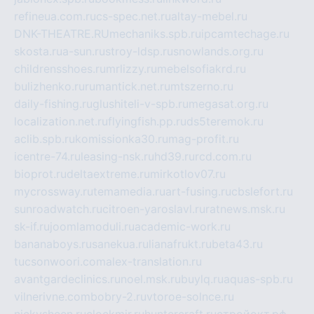
refineua.com.ru
cs-spec.net.ru
altay-mebel.ru
DNK-THEATRE.RU
mechaniks.spb.ru
ipcamtechage.ru
skosta.ru
a-sun.ru
stroy-ldsp.ru
snowlands.org.ru
childrensshoes.ru
mrlizzy.ru
mebelsofiakrd.ru
bulizhenko.ru
rumantick.net.ru
mtszerno.ru
daily-fishing.ru
glushiteli-v-spb.ru
megasat.org.ru
localization.net.ru
flyingfish.pp.ru
ds5teremok.ru
aclib.spb.ru
komissionka30.ru
mag-profit.ru
icentre-74.ru
leasing-nsk.ru
hd39.ru
rcd.com.ru
bioprot.ru
deltaextreme.ru
mirkotlov07.ru
mycrossway.ru
temamedia.ru
art-fusing.ru
cbslefort.ru
sunroadwatch.ru
citroen-yaroslavl.ru
ratnews.msk.ru
sk-if.ru
joomlamoduli.ru
academic-work.ru
bananaboys.ru
sanekua.ru
lianafrukt.ru
beta43.ru
tucsonwoori.com
alex-translation.ru
avantgardeclinics.ru
noel.msk.ru
buylq.ru
aquas-spb.ru
vilnerivne.com
bobry-2.ru
vtoroe-solnce.ru