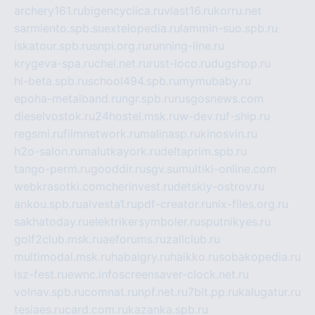
archery161.ru
bigencyclica.ru
vlast16.ru
korru.net
sarmiento.spb.su
extelopedia.ru
lammin-suo.spb.ru
iskatour.spb.ru
snpi.org.ru
running-line.ru
krygeva-spa.ru
chel.net.ru
rust-loco.ru
dugshop.ru
hl-beta.spb.ru
school494.spb.ru
mymubaby.ru
epoha-metalband.ru
ngr.spb.ru
rusgosnews.com
dieselvostok.ru
24hostel.msk.ru
w-dev.ru
f-ship.ru
regsmi.ru
filmnetwork.ru
malinasp.ru
kinosvin.ru
h2o-salon.ru
malutkayork.ru
deltaprim.spb.ru
tango-perm.ru
gooddir.ru
sgv.su
multiki-online.com
webkrasotki.com
cherinvest.ru
detskiy-ostrov.ru
ankou.spb.ru
alvesta1.ru
pdf-creator.ru
nix-files.org.ru
sakhatoday.ru
elektrikersymboler.ru
sputnikyes.ru
golf2club.msk.ru
aeforums.ru
zallclub.ru
multimodal.msk.ru
habaigry.ru
haikko.ru
sobakopedia.ru
isz-fest.ru
ewnc.info
screensaver-clock.net.ru
volnav.spb.ru
comnat.ru
npf.net.ru
7bit.pp.ru
kalugatur.ru
tesiaes.ru
card.com.ru
kazanka.spb.ru