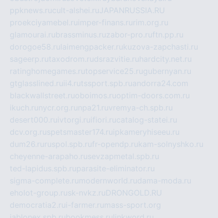
ppknews.ru
cult-alshei.ru
JAPANRUSSIA.RU
proekciyamebel.ru
imper-finans.ru
rim.org.ru
glamourai.ru
brassminus.ru
zabor-pro.ru
ftn.pp.ru
dorogoe58.ru
laimengpacker.ru
kuzova-zapchasti.ru
sageerp.ru
taxodrom.ru
dsrazvitie.ru
hardcity.net.ru
ratinghomegames.ru
topservice25.ru
gubernyan.ru
gtglasslined.ru
ii4.ru
tssport.spb.ru
andorra24.com
blackwallstreet.ru
oboimos.ru
optim-doors.com.ru
ikuch.ru
nycr.org.ru
npa21.ru
vremya-ch.spb.ru
desert000.ru
ivtorgi.ru
ifiori.ru
catalog-statei.ru
dcv.org.ru
spetsmaster174.ru
ipkameryhiseeu.ru
dum26.ru
ruspol.spb.ru
fr-opendp.ru
kam-solnyshko.ru
cheyenne-arapaho.ru
sevzapmetal.spb.ru
ted-lapidus.spb.ru
parasite-eliminator.ru
sigma-complete.ru
modernworld.ru
dama-moda.ru
eholot-group.ru
sk-nvkz.ru
DRONGOLD.RU
democratia2.ru
i-farmer.ru
mass-sport.org
jablonex.spb.ru
bookmess.ru
linkword.ru