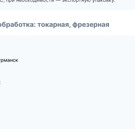
ЭС, при необходимости — экспортную упаковку.
бработка: токарная, фрезерная
урманск
к