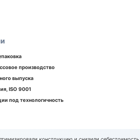
ми
упаковка
ассовое производство
ного выпуска
ия, ISO 9001
ции под технологичность
птимизировали конструкцию и снизили себестоимость