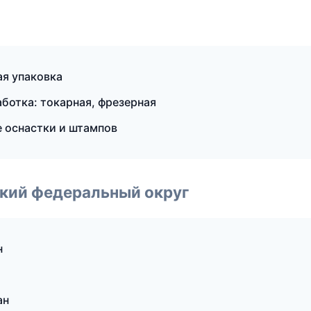
я упаковка
отка: токарная, фрезерная
 оснастки и штампов
ский федеральный округ
н
ан