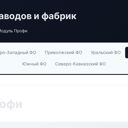
аводов и фабрик
Модуль Профи
ро-Западный ФО
Приволжский ФО
Уральский ФО
Южный ФО
Северо-Кавказский ФО
рофи