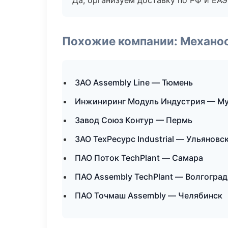
Да, организуем доставку по РФ и ЕА
Похожие компании: Механоо
ЗАО Assembly Line — Тюмень
Инжиниринг Модуль Индустрия — М
Завод Союз Контур — Пермь
ЗАО ТехРесурс Industrial — Ульяновс
ПАО Поток TechPlant — Самара
ПАО Assembly TechPlant — Волгоград
ПАО Точмаш Assembly — Челябинск