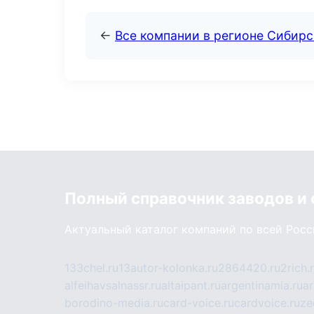
←
Все компании в регионе Сибир
Полный справочник заводов и
Актуальный каталог компаний по всей Рос
133chel.ru
13autor-kolonka.ru
2864420.ru
2rich.
alfeihavsalnassr.ru
altaipant.ru
argentinamia.ru
ar
borodino-media.ru
card-voice.ru
cardvoice.ru
ze