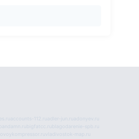
s.ru
accounts-112.ru
adler-jun.ru
adonyev.ru
bandamn.ru
bigfatcc.ru
blagodarenie-spb.ru
tovoykompressor.ru
vladivostok-map.ru