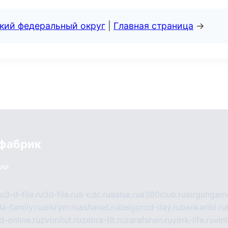
ский федеральный округ
|
Главная страница
→
 фабрик
сии
ru
3-d-file.ru
3d-file.ru
a-cdc.ru
aalse.ru
a380club.ru
airgungame
ia-family.ru
arkrym.ru
ashanet.ru
belgorod-day.ru
bankaribi.ru
d-online.ru
zvonitut.ru
zebra-tlt.ru
zarafshan.ru
york-life.ru
vin