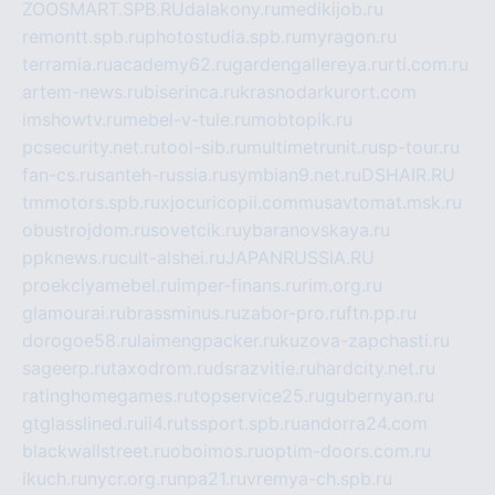
ZOOSMART.SPB.RU
dalakony.ru
medikijob.ru
remontt.spb.ru
photostudia.spb.ru
myragon.ru
terramia.ru
academy62.ru
gardengallereya.ru
rti.com.ru
artem-news.ru
biserinca.ru
krasnodarkurort.com
imshowtv.ru
mebel-v-tule.ru
mobtopik.ru
pcsecurity.net.ru
tool-sib.ru
multimetrunit.ru
sp-tour.ru
fan-cs.ru
santeh-russia.ru
symbian9.net.ru
DSHAIR.RU
tmmotors.spb.ru
xjocuricopii.com
musavtomat.msk.ru
obustrojdom.ru
sovetcik.ru
ybaranovskaya.ru
ppknews.ru
cult-alshei.ru
JAPANRUSSIA.RU
proekciyamebel.ru
imper-finans.ru
rim.org.ru
glamourai.ru
brassminus.ru
zabor-pro.ru
ftn.pp.ru
dorogoe58.ru
laimengpacker.ru
kuzova-zapchasti.ru
sageerp.ru
taxodrom.ru
dsrazvitie.ru
hardcity.net.ru
ratinghomegames.ru
topservice25.ru
gubernyan.ru
gtglasslined.ru
ii4.ru
tssport.spb.ru
andorra24.com
blackwallstreet.ru
oboimos.ru
optim-doors.com.ru
ikuch.ru
nycr.org.ru
npa21.ru
vremya-ch.spb.ru