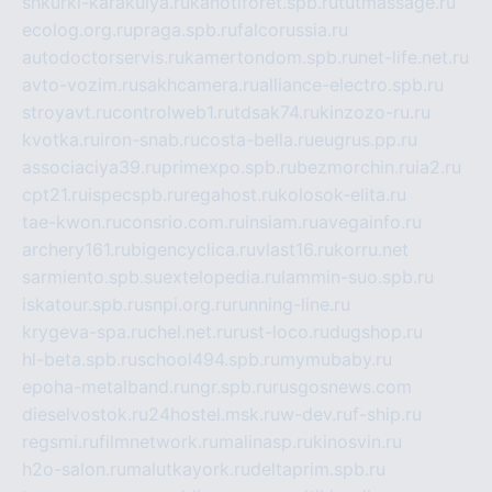
shkurki-karakulya.ru
kanotiforet.spb.ru
tutmassage.ru
ecolog.org.ru
praga.spb.ru
falcorussia.ru
autodoctorservis.ru
kamertondom.spb.ru
net-life.net.ru
avto-vozim.ru
sakhcamera.ru
alliance-electro.spb.ru
stroyavt.ru
controlweb1.ru
tdsak74.ru
kinzozo-ru.ru
kvotka.ru
iron-snab.ru
costa-bella.ru
eugrus.pp.ru
associaciya39.ru
primexpo.spb.ru
bezmorchin.ru
ia2.ru
cpt21.ru
ispecspb.ru
regahost.ru
kolosok-elita.ru
tae-kwon.ru
consrio.com.ru
insiam.ru
avegainfo.ru
archery161.ru
bigencyclica.ru
vlast16.ru
korru.net
sarmiento.spb.su
extelopedia.ru
lammin-suo.spb.ru
iskatour.spb.ru
snpi.org.ru
running-line.ru
krygeva-spa.ru
chel.net.ru
rust-loco.ru
dugshop.ru
hl-beta.spb.ru
school494.spb.ru
mymubaby.ru
epoha-metalband.ru
ngr.spb.ru
rusgosnews.com
dieselvostok.ru
24hostel.msk.ru
w-dev.ru
f-ship.ru
regsmi.ru
filmnetwork.ru
malinasp.ru
kinosvin.ru
h2o-salon.ru
malutkayork.ru
deltaprim.spb.ru