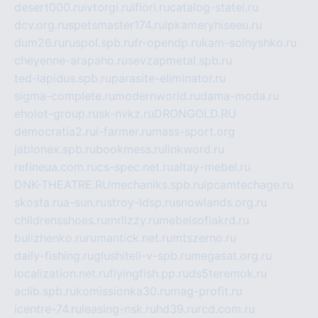
desert000.ru
ivtorgi.ru
ifiori.ru
catalog-statei.ru
dcv.org.ru
spetsmaster174.ru
ipkameryhiseeu.ru
dum26.ru
ruspol.spb.ru
fr-opendp.ru
kam-solnyshko.ru
cheyenne-arapaho.ru
sevzapmetal.spb.ru
ted-lapidus.spb.ru
parasite-eliminator.ru
sigma-complete.ru
modernworld.ru
dama-moda.ru
eholot-group.ru
sk-nvkz.ru
DRONGOLD.RU
democratia2.ru
i-farmer.ru
mass-sport.org
jablonex.spb.ru
bookmess.ru
linkword.ru
refineua.com.ru
cs-spec.net.ru
altay-mebel.ru
DNK-THEATRE.RU
mechaniks.spb.ru
ipcamtechage.ru
skosta.ru
a-sun.ru
stroy-ldsp.ru
snowlands.org.ru
childrensshoes.ru
mrlizzy.ru
mebelsofiakrd.ru
bulizhenko.ru
rumantick.net.ru
mtszerno.ru
daily-fishing.ru
glushiteli-v-spb.ru
megasat.org.ru
localization.net.ru
flyingfish.pp.ru
ds5teremok.ru
aclib.spb.ru
komissionka30.ru
mag-profit.ru
icentre-74.ru
leasing-nsk.ru
hd39.ru
rcd.com.ru