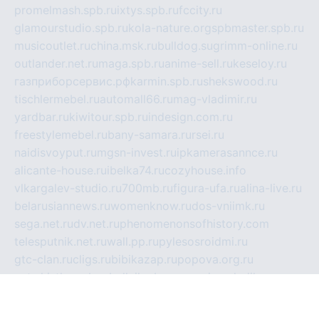
promelmash.spb.ru
ixtys.spb.ru
fccity.ru
glamourstudio.spb.ru
kola-nature.org
spbmaster.spb.ru
musicoutlet.ru
china.msk.ru
bulldog.su
grimm-online.ru
outlander.net.ru
maga.spb.ru
anime-sell.ru
keseloy.ru
газприборсервис.рф
karmin.spb.ru
shekswood.ru
tischlermebel.ru
automall66.ru
mag-vladimir.ru
yardbar.ru
kiwitour.spb.ru
indesign.com.ru
freestylemebel.ru
bany-samara.ru
rsei.ru
naidisvoyput.ru
mgsn-invest.ru
ipkamerasannce.ru
alicante-house.ru
ibelka74.ru
cozyhouse.info
vlkargalev-studio.ru
700mb.ru
figura-ufa.ru
alina-live.ru
belarusiannews.ru
womenknow.ru
dos-vniimk.ru
sega.net.ru
dv.net.ru
phenomenonsofhistory.com
telesputnik.net.ru
wall.pp.ru
pylesosroidmi.ru
gtc-clan.ru
cligs.ru
bibikazap.ru
popova.org.ru
netwhistler.spb.ru
bellvil.ru
bonzon.ru
iss-vladik.ru
defiparis.net.ru
las-gryzas.ru
amku.ru
electednews.spb.ru
feather.org.ru
spar72.ru
tankiigri.ru