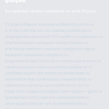
фабрик
Актуальный каталог компаний по всей России
133chel.ru
13autor-kolonka.ru
2864420.ru
2rich.ru
3-d-file.ru
3d-file.ru
a-cdc.ru
aalse.ru
a380club.ru
airgungames.ru
accounts-112.ru
adler-jun.ru
adonyev.ru
alfeihavsalnassr.ru
altaipant.ru
argentinamia.ru
aria-family.ru
arkrym.ru
ashanet.ru
belgorod-day.ru
bankaribi.ru
bandamn.ru
bigfatcc.ru
blagodarenie-spb.ru
borodino-media.ru
card-voice.ru
cardvoice.ru
zed-online.ru
zvonitut.ru
zebra-tlt.ru
zarafshan.ru
york-life.ru
vintovoykompressor.ru
vladivostok-map.ru
vlknrussia.ru
wasabi-shop.ru
webamator.ru
zaryna.ru
youtubefree.ru
x-ton.ru
trade-farm.ru
tajuncos.ru
taksu.ru
tor-lyubov-i-grom.ru
spayderhed-2022.ru
splclub.ru
stoppamedia.ru
snow-guard.ru
slovar-ivrit.ru
cleanmedicine.ru