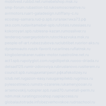
mobilvest.ru
bbd.net.ru
mebelshop.msk.ru
smp-forum.ru
bastion-td.ru
kosmoscreative.ru
avrmotors.ru
art-galadesign.ru
tiffany-c.ru
ecostep-samara.ru
d-p.spb.ru
галактика73.рф
sko.com.ru
davitamebel-spb.ru
fotsis.ru
tesiaes.ru
kokoroyari.spb.ru
blesna-kazan.ru
mossilver.ru
lenderoq.ru
sergeydobrin.ru
tochkazvuka.msk.ru
people-of-art.ru
bezzubova.ru
clubtibet.ru
orior-aks.ru
dynamoauto.ru
szk-favorit.ru
carlines.ru
flatnsk.ru
kingbolenskaner.ru
alex-motor.ru
astroline.net.ru
act1.spb.ru
polyglot.com.ru
gidlipetsk.ru
ooo-driada.ru
detsad125.ru
mir-zdoroviya.ru
bruslanovo.ru
siterem.ru
council.spb.ru
лодкипатриот.рф
kafekolizey.ru
iclub.net.ru
gazon-easy.ru
sugarepilekb.ru
grinox.ru
pylesostineco.ru
msts-ozarenie.ru
kameryjooan.ru
artemovskij.ru
dopler.spb.ru
aid70.ru
metall-perm.ru
ndm.msk.ru
ratingzooshop.ru
apiaccess.ru
globalautotrade.info
bezverhovskoe.ru
drsschool.ru