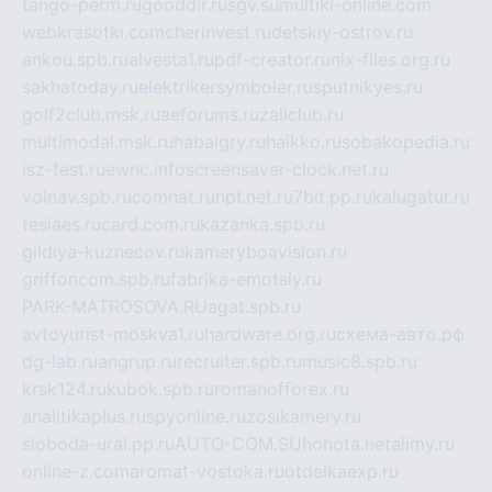
tango-perm.ru
gooddir.ru
sgv.su
multiki-online.com
webkrasotki.com
cherinvest.ru
detskiy-ostrov.ru
ankou.spb.ru
alvesta1.ru
pdf-creator.ru
nix-files.org.ru
sakhatoday.ru
elektrikersymboler.ru
sputnikyes.ru
golf2club.msk.ru
aeforums.ru
zallclub.ru
multimodal.msk.ru
habaigry.ru
haikko.ru
sobakopedia.ru
isz-fest.ru
ewnc.info
screensaver-clock.net.ru
volnav.spb.ru
comnat.ru
npf.net.ru
7bit.pp.ru
kalugatur.ru
tesiaes.ru
card.com.ru
kazanka.spb.ru
gildiya-kuznecov.ru
kameryboavision.ru
griffoncom.spb.ru
fabrika-emotsiy.ru
PARK-MATROSOVA.RU
agat.spb.ru
avtoyurist-moskva1.ru
hardware.org.ru
схема-авто.рф
dg-lab.ru
angrup.ru
recruiter.spb.ru
music8.spb.ru
krsk124.ru
kubok.spb.ru
romanofforex.ru
analitikaplus.ru
spyonline.ru
zosikamery.ru
sloboda-ural.pp.ru
AUTO-COM.SU
hohota.net
alimy.ru
online-z.com
aromat-vostoka.ru
otdelkaexp.ru