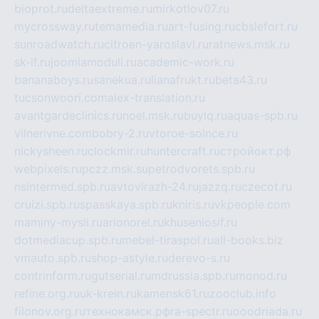
bioprot.ru
deltaextreme.ru
mirkotlov07.ru
mycrossway.ru
temamedia.ru
art-fusing.ru
cbslefort.ru
sunroadwatch.ru
citroen-yaroslavl.ru
ratnews.msk.ru
sk-if.ru
joomlamoduli.ru
academic-work.ru
bananaboys.ru
sanekua.ru
lianafrukt.ru
beta43.ru
tucsonwoori.com
alex-translation.ru
avantgardeclinics.ru
noel.msk.ru
buylq.ru
aquas-spb.ru
vilnerivne.com
bobry-2.ru
vtoroe-solnce.ru
nickysheen.ru
clockmir.ru
huntercraft.ru
стройокт.рф
webpixels.ru
pczz.msk.su
petrodvorets.spb.ru
nsintermed.spb.ru
avtovirazh-24.ru
jazzq.ru
czecot.ru
cruizi.spb.ru
spasskaya.spb.ru
kniris.ru
vkpeople.com
maminy-mysli.ru
arionorel.ru
khuseniosif.ru
dotmediacup.spb.ru
mebel-tiraspol.ru
all-books.biz
vmauto.spb.ru
shop-astyle.ru
derevo-s.ru
contrinform.ru
gutserial.ru
mdrussia.spb.ru
monod.ru
refine.org.ru
uk-krein.ru
kamensk61.ru
zooclub.info
filonov.org.ru
технокамск.рф
ra-spectr.ru
ooodriada.ru