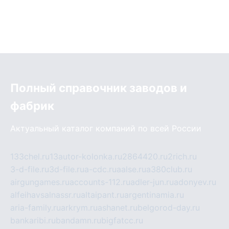
Полный справочник заводов и
фабрик
Актуальный каталог компаний по всей России
133chel.ru
13autor-kolonka.ru
2864420.ru
2rich.ru
3-d-file.ru
3d-file.ru
a-cdc.ru
aalse.ru
a380club.ru
airgungames.ru
accounts-112.ru
adler-jun.ru
adonyev.ru
alfeihavsalnassr.ru
altaipant.ru
argentinamia.ru
aria-family.ru
arkrym.ru
ashanet.ru
belgorod-day.ru
bankaribi.ru
bandamn.ru
bigfatcc.ru