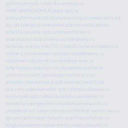
griffoncom.spb.ru
fabrika-emotsiy.ru
PARK-MATROSOVA.RU
agat.spb.ru
avtoyurist-moskva1.ru
hardware.org.ru
схема-авто.рф
dg-lab.ru
angrup.ru
recruiter.spb.ru
music8.spb.ru
krsk124.ru
kubok.spb.ru
romanofforex.ru
analitikaplus.ru
spyonline.ru
zosikamery.ru
sloboda-ural.pp.ru
AUTO-COM.SU
hohota.net
alimy.ru
online-z.com
aromat-vostoka.ru
otdelkaexp.ru
mobilvest.ru
bbd.net.ru
mebelshop.msk.ru
smp-forum.ru
bastion-td.ru
kosmoscreative.ru
avrmotors.ru
art-galadesign.ru
tiffany-c.ru
ecostep-samara.ru
d-p.spb.ru
галактика73.рф
sko.com.ru
davitamebel-spb.ru
fotsis.ru
tesiaes.ru
kokoroyari.spb.ru
blesna-kazan.ru
mossilver.ru
lenderoq.ru
sergeydobrin.ru
tochkazvuka.msk.ru
people-of-art.ru
bezzubova.ru
clubtibet.ru
orior-aks.ru
dynamoauto.ru
szk-favorit.ru
carlines.ru
flatnsk.ru
kingbolenskaner.ru
alex-motor.ru
astroline.net.ru