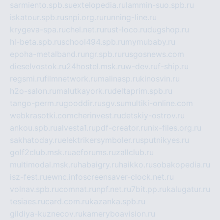
sarmiento.spb.su
extelopedia.ru
lammin-suo.spb.ru
iskatour.spb.ru
snpi.org.ru
running-line.ru
krygeva-spa.ru
chel.net.ru
rust-loco.ru
dugshop.ru
hl-beta.spb.ru
school494.spb.ru
mymubaby.ru
epoha-metalband.ru
ngr.spb.ru
rusgosnews.com
dieselvostok.ru
24hostel.msk.ru
w-dev.ru
f-ship.ru
regsmi.ru
filmnetwork.ru
malinasp.ru
kinosvin.ru
h2o-salon.ru
malutkayork.ru
deltaprim.spb.ru
tango-perm.ru
gooddir.ru
sgv.su
multiki-online.com
webkrasotki.com
cherinvest.ru
detskiy-ostrov.ru
ankou.spb.ru
alvesta1.ru
pdf-creator.ru
nix-files.org.ru
sakhatoday.ru
elektrikersymboler.ru
sputnikyes.ru
golf2club.msk.ru
aeforums.ru
zallclub.ru
multimodal.msk.ru
habaigry.ru
haikko.ru
sobakopedia.ru
isz-fest.ru
ewnc.info
screensaver-clock.net.ru
volnav.spb.ru
comnat.ru
npf.net.ru
7bit.pp.ru
kalugatur.ru
tesiaes.ru
card.com.ru
kazanka.spb.ru
gildiya-kuznecov.ru
kameryboavision.ru