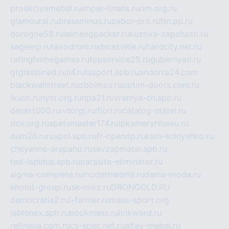
proekciyamebel.ru
imper-finans.ru
rim.org.ru
glamourai.ru
brassminus.ru
zabor-pro.ru
ftn.pp.ru
dorogoe58.ru
laimengpacker.ru
kuzova-zapchasti.ru
sageerp.ru
taxodrom.ru
dsrazvitie.ru
hardcity.net.ru
ratinghomegames.ru
topservice25.ru
gubernyan.ru
gtglasslined.ru
ii4.ru
tssport.spb.ru
andorra24.com
blackwallstreet.ru
oboimos.ru
optim-doors.com.ru
ikuch.ru
nycr.org.ru
npa21.ru
vremya-ch.spb.ru
desert000.ru
ivtorgi.ru
ifiori.ru
catalog-statei.ru
dcv.org.ru
spetsmaster174.ru
ipkameryhiseeu.ru
dum26.ru
ruspol.spb.ru
fr-opendp.ru
kam-solnyshko.ru
cheyenne-arapaho.ru
sevzapmetal.spb.ru
ted-lapidus.spb.ru
parasite-eliminator.ru
sigma-complete.ru
modernworld.ru
dama-moda.ru
eholot-group.ru
sk-nvkz.ru
DRONGOLD.RU
democratia2.ru
i-farmer.ru
mass-sport.org
jablonex.spb.ru
bookmess.ru
linkword.ru
refineua.com.ru
cs-spec.net.ru
altay-mebel.ru