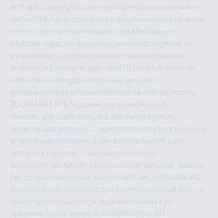
act1.spb.ru
polyglot.com.ru
gidlipetsk.ru
ooo-driada.ru
detsad125.ru
mir-zdoroviya.ru
bruslanovo.ru
siterem.ru
council.spb.ru
лодкипатриот.рф
kafekolizey.ru
iclub.net.ru
gazon-easy.ru
sugarepilekb.ru
grinox.ru
pylesostineco.ru
msts-ozarenie.ru
kameryjooan.ru
artemovskij.ru
dopler.spb.ru
aid70.ru
metall-perm.ru
ndm.msk.ru
ratingzooshop.ru
apiaccess.ru
globalautotrade.info
bezverhovskoe.ru
drsschool.ru
ZOOSMART.SPB.RU
dalakony.ru
medikijob.ru
remontt.spb.ru
photostudia.spb.ru
myragon.ru
terramia.ru
academy62.ru
gardengallereya.ru
rti.com.ru
artem-news.ru
biserinca.ru
krasnodarkurort.com
imshowtv.ru
mebel-v-tule.ru
mobtopik.ru
pcsecurity.net.ru
tool-sib.ru
multimetrunit.ru
sp-tour.ru
fan-cs.ru
santeh-russia.ru
symbian9.net.ru
DSHAIR.RU
tmmotors.spb.ru
xjocuricopii.com
musavtomat.msk.ru
obustrojdom.ru
sovetcik.ru
ybaranovskaya.ru
ppknews.ru
cult-alshei.ru
JAPANRUSSIA.RU