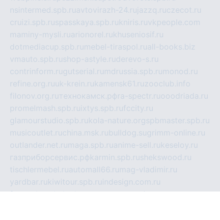
nsintermed.spb.ru
avtovirazh-24.ru
jazzq.ru
czecot.ru
cruizi.spb.ru
spasskaya.spb.ru
kniris.ru
vkpeople.com
maminy-mysli.ru
arionorel.ru
khuseniosif.ru
dotmediacup.spb.ru
mebel-tiraspol.ru
all-books.biz
vmauto.spb.ru
shop-astyle.ru
derevo-s.ru
contrinform.ru
gutserial.ru
mdrussia.spb.ru
monod.ru
refine.org.ru
uk-krein.ru
kamensk61.ru
zooclub.info
filonov.org.ru
технокамск.рф
ra-spectr.ru
ooodriada.ru
promelmash.spb.ru
ixtys.spb.ru
fccity.ru
glamourstudio.spb.ru
kola-nature.org
spbmaster.spb.ru
musicoutlet.ru
china.msk.ru
bulldog.su
grimm-online.ru
outlander.net.ru
maga.spb.ru
anime-sell.ru
keseloy.ru
газприборсервис.рф
karmin.spb.ru
shekswood.ru
tischlermebel.ru
automall66.ru
mag-vladimir.ru
yardbar.ru
kiwitour.spb.ru
indesign.com.ru
freestylemebel.ru
bany-samara.ru
rsei.ru
naidisvoyput.ru
mgsn-invest.ru
ipkamerasannce.ru
alicante-house.ru
ibelka74.ru
cozyhouse.info