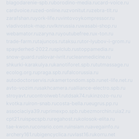
blagodarenie-spb.ru
borodino-media.ru
card-voice.ru
cardvoice.ru
zed-online.ru
zvonitut.ru
zebra-tlt.ru
zarafshan.ru
york-life.ru
vintovoykompressor.ru
vladivostok-map.ru
vlknrussia.ru
wasabi-shop.ru
webamator.ru
zaryna.ru
youtubefree.ru
x-ton.ru
trade-farm.ru
tajuncos.ru
taksu.ru
tor-lyubov-i-grom.ru
spayderhed-2022.ru
splclub.ru
stoppamedia.ru
snow-guard.ru
slovar-ivrit.ru
cleanmedicine.ru
shkurki-karakulya.ru
kanotiforet.spb.ru
tutmassage.ru
ecolog.org.ru
praga.spb.ru
falcorussia.ru
autodoctorservis.ru
kamertondom.spb.ru
net-life.net.ru
avto-vozim.ru
sakhcamera.ru
alliance-electro.spb.ru
stroyavt.ru
controlweb1.ru
tdsak74.ru
kinzozo-ru.ru
kvotka.ru
iron-snab.ru
costa-bella.ru
eugrus.pp.ru
associaciya39.ru
primexpo.spb.ru
bezmorchin.ru
ia2.ru
cpt21.ru
ispecspb.ru
regahost.ru
kolosok-elita.ru
tae-kwon.ru
consrio.com.ru
insiam.ru
avegainfo.ru
archery161.ru
bigencyclica.ru
vlast16.ru
korru.net