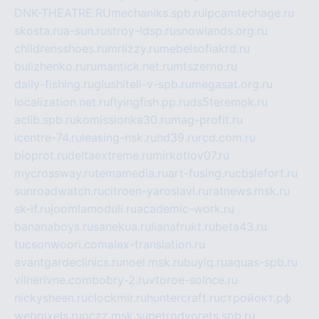
DNK-THEATRE.RU
mechaniks.spb.ru
ipcamtechage.ru
skosta.ru
a-sun.ru
stroy-ldsp.ru
snowlands.org.ru
childrensshoes.ru
mrlizzy.ru
mebelsofiakrd.ru
bulizhenko.ru
rumantick.net.ru
mtszerno.ru
daily-fishing.ru
glushiteli-v-spb.ru
megasat.org.ru
localization.net.ru
flyingfish.pp.ru
ds5teremok.ru
aclib.spb.ru
komissionka30.ru
mag-profit.ru
icentre-74.ru
leasing-nsk.ru
hd39.ru
rcd.com.ru
bioprot.ru
deltaextreme.ru
mirkotlov07.ru
mycrossway.ru
temamedia.ru
art-fusing.ru
cbslefort.ru
sunroadwatch.ru
citroen-yaroslavl.ru
ratnews.msk.ru
sk-if.ru
joomlamoduli.ru
academic-work.ru
bananaboys.ru
sanekua.ru
lianafrukt.ru
beta43.ru
tucsonwoori.com
alex-translation.ru
avantgardeclinics.ru
noel.msk.ru
buylq.ru
aquas-spb.ru
vilnerivne.com
bobry-2.ru
vtoroe-solnce.ru
nickysheen.ru
clockmir.ru
huntercraft.ru
стройокт.рф
webpixels.ru
pczz.msk.su
petrodvorets.spb.ru