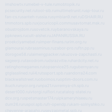
imshowtv.ru
mebel-v-tule.ru
mobtopik.ru
pcsecurity.net.ru
tool-sib.ru
multimetrunit.ru
sp-tour.ru
fan-cs.ru
santeh-russia.ru
symbian9.net.ru
DSHAIR.RU
tmmotors.spb.ru
xjocuricopii.com
musavtomat.msk.ru
obustrojdom.ru
sovetcik.ru
ybaranovskaya.ru
ppknews.ru
cult-alshei.ru
JAPANRUSSIA.RU
proekciyamebel.ru
imper-finans.ru
rim.org.ru
glamourai.ru
brassminus.ru
zabor-pro.ru
ftn.pp.ru
dorogoe58.ru
laimengpacker.ru
kuzova-zapchasti.ru
sageerp.ru
taxodrom.ru
dsrazvitie.ru
hardcity.net.ru
ratinghomegames.ru
topservice25.ru
gubernyan.ru
gtglasslined.ru
ii4.ru
tssport.spb.ru
andorra24.com
blackwallstreet.ru
oboimos.ru
optim-doors.com.ru
ikuch.ru
nycr.org.ru
npa21.ru
vremya-ch.spb.ru
desert000.ru
ivtorgi.ru
ifiori.ru
catalog-statei.ru
dcv.org.ru
spetsmaster174.ru
ipkameryhiseeu.ru
dum26.ru
ruspol.spb.ru
fr-opendp.ru
kam-solnyshko.ru
cheyenne-arapaho.ru
sevzapmetal.spb.ru