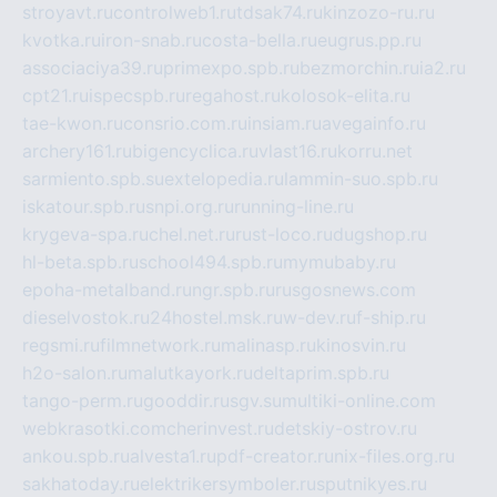
stroyavt.ru
controlweb1.ru
tdsak74.ru
kinzozo-ru.ru
kvotka.ru
iron-snab.ru
costa-bella.ru
eugrus.pp.ru
associaciya39.ru
primexpo.spb.ru
bezmorchin.ru
ia2.ru
cpt21.ru
ispecspb.ru
regahost.ru
kolosok-elita.ru
tae-kwon.ru
consrio.com.ru
insiam.ru
avegainfo.ru
archery161.ru
bigencyclica.ru
vlast16.ru
korru.net
sarmiento.spb.su
extelopedia.ru
lammin-suo.spb.ru
iskatour.spb.ru
snpi.org.ru
running-line.ru
krygeva-spa.ru
chel.net.ru
rust-loco.ru
dugshop.ru
hl-beta.spb.ru
school494.spb.ru
mymubaby.ru
epoha-metalband.ru
ngr.spb.ru
rusgosnews.com
dieselvostok.ru
24hostel.msk.ru
w-dev.ru
f-ship.ru
regsmi.ru
filmnetwork.ru
malinasp.ru
kinosvin.ru
h2o-salon.ru
malutkayork.ru
deltaprim.spb.ru
tango-perm.ru
gooddir.ru
sgv.su
multiki-online.com
webkrasotki.com
cherinvest.ru
detskiy-ostrov.ru
ankou.spb.ru
alvesta1.ru
pdf-creator.ru
nix-files.org.ru
sakhatoday.ru
elektrikersymboler.ru
sputnikyes.ru