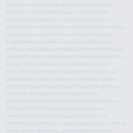
sko.com.ru
davitamebel-spb.ru
fotsis.ru
tesiaes.ru
kokoroyari.spb.ru
blesna-kazan.ru
mossilver.ru
lenderoq.ru
sergeydobrin.ru
tochkazvuka.msk.ru
people-of-art.ru
bezzubova.ru
clubtibet.ru
orior-aks.ru
dynamoauto.ru
szk-favorit.ru
carlines.ru
flatnsk.ru
kingbolenskaner.ru
alex-motor.ru
astroline.net.ru
act1.spb.ru
polyglot.com.ru
gidlipetsk.ru
ooo-driada.ru
detsad125.ru
mir-zdoroviya.ru
bruslanovo.ru
siterem.ru
council.spb.ru
лодкипатриот.рф
kafekolizey.ru
iclub.net.ru
gazon-easy.ru
sugarepilekb.ru
grinox.ru
pylesostineco.ru
msts-ozarenie.ru
kameryjooan.ru
artemovskij.ru
dopler.spb.ru
aid70.ru
metall-perm.ru
ndm.msk.ru
ratingzooshop.ru
apiaccess.ru
globalautotrade.info
bezverhovskoe.ru
drsschool.ru
ZOOSMART.SPB.RU
dalakony.ru
medikijob.ru
remontt.spb.ru
photostudia.spb.ru
myragon.ru
terramia.ru
academy62.ru
gardengallereya.ru
rti.com.ru
artem-news.ru
biserinca.ru
krasnodarkurort.com