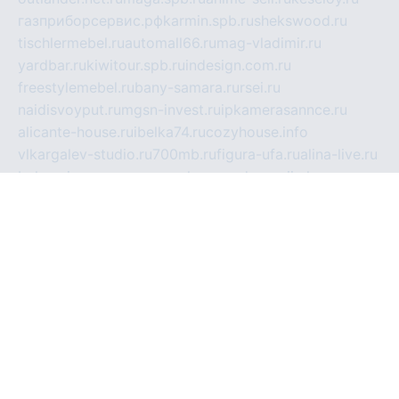
газприборсервис.рф
karmin.spb.ru
shekswood.ru
tischlermebel.ru
automall66.ru
mag-vladimir.ru
yardbar.ru
kiwitour.spb.ru
indesign.com.ru
freestylemebel.ru
bany-samara.ru
rsei.ru
naidisvoyput.ru
mgsn-invest.ru
ipkamerasannce.ru
alicante-house.ru
ibelka74.ru
cozyhouse.info
vlkargalev-studio.ru
700mb.ru
figura-ufa.ru
alina-live.ru
belarusiannews.ru
womenknow.ru
dos-vniimk.ru
sega.net.ru
dv.net.ru
phenomenonsofhistory.com
telesputnik.net.ru
wall.pp.ru
pylesosroidmi.ru
gtc-clan.ru
cligs.ru
bibikazap.ru
popova.org.ru
netwhistler.spb.ru
bellvil.ru
bonzon.ru
iss-vladik.ru
defiparis.net.ru
las-gryzas.ru
amku.ru
electednews.spb.ru
feather.org.ru
spar72.ru
tankiigri.ru
dominus.com.ru
ibtree.ru
sanykool.pp.ru
unixlib.org.ru
menatep.spb.ru
gartenterrassen.ru
printeka.ru
skvozilka.com.ru
parkovka-pub.ru
lovemobi.ru
art-ru.ru
emulatorz.com.ru
alucomp.com.ru
tatforum.com.ru