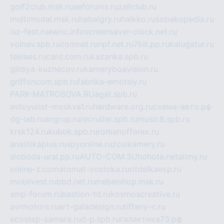
golf2club.msk.ru
aeforums.ru
zallclub.ru
multimodal.msk.ru
habaigry.ru
haikko.ru
sobakopedia.ru
isz-fest.ru
ewnc.info
screensaver-clock.net.ru
volnav.spb.ru
comnat.ru
npf.net.ru
7bit.pp.ru
kalugatur.ru
tesiaes.ru
card.com.ru
kazanka.spb.ru
gildiya-kuznecov.ru
kameryboavision.ru
griffoncom.spb.ru
fabrika-emotsiy.ru
PARK-MATROSOVA.RU
agat.spb.ru
avtoyurist-moskva1.ru
hardware.org.ru
схема-авто.рф
dg-lab.ru
angrup.ru
recruiter.spb.ru
music8.spb.ru
krsk124.ru
kubok.spb.ru
romanofforex.ru
analitikaplus.ru
spyonline.ru
zosikamery.ru
sloboda-ural.pp.ru
AUTO-COM.SU
hohota.net
alimy.ru
online-z.com
aromat-vostoka.ru
otdelkaexp.ru
mobilvest.ru
bbd.net.ru
mebelshop.msk.ru
smp-forum.ru
bastion-td.ru
kosmoscreative.ru
avrmotors.ru
art-galadesign.ru
tiffany-c.ru
ecostep-samara.ru
d-p.spb.ru
галактика73.рф