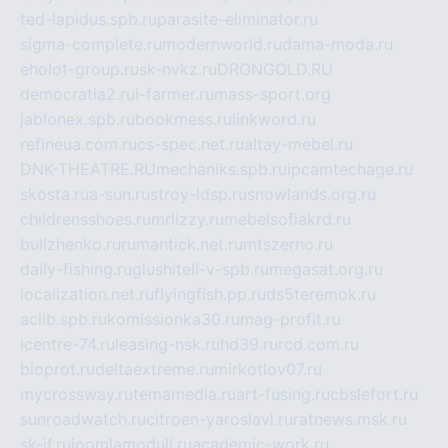
ted-lapidus.spb.ru
parasite-eliminator.ru
sigma-complete.ru
modernworld.ru
dama-moda.ru
eholot-group.ru
sk-nvkz.ru
DRONGOLD.RU
democratia2.ru
i-farmer.ru
mass-sport.org
jablonex.spb.ru
bookmess.ru
linkword.ru
refineua.com.ru
cs-spec.net.ru
altay-mebel.ru
DNK-THEATRE.RU
mechaniks.spb.ru
ipcamtechage.ru
skosta.ru
a-sun.ru
stroy-ldsp.ru
snowlands.org.ru
childrensshoes.ru
mrlizzy.ru
mebelsofiakrd.ru
bulizhenko.ru
rumantick.net.ru
mtszerno.ru
daily-fishing.ru
glushiteli-v-spb.ru
megasat.org.ru
localization.net.ru
flyingfish.pp.ru
ds5teremok.ru
aclib.spb.ru
komissionka30.ru
mag-profit.ru
icentre-74.ru
leasing-nsk.ru
hd39.ru
rcd.com.ru
bioprot.ru
deltaextreme.ru
mirkotlov07.ru
mycrossway.ru
temamedia.ru
art-fusing.ru
cbslefort.ru
sunroadwatch.ru
citroen-yaroslavl.ru
ratnews.msk.ru
sk-if.ru
joomlamoduli.ru
academic-work.ru