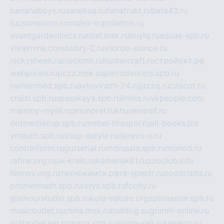
bananaboys.ru
sanekua.ru
lianafrukt.ru
beta43.ru
tucsonwoori.com
alex-translation.ru
avantgardeclinics.ru
noel.msk.ru
buylq.ru
aquas-spb.ru
vilnerivne.com
bobry-2.ru
vtoroe-solnce.ru
nickysheen.ru
clockmir.ru
huntercraft.ru
стройокт.рф
webpixels.ru
pczz.msk.su
petrodvorets.spb.ru
nsintermed.spb.ru
avtovirazh-24.ru
jazzq.ru
czecot.ru
cruizi.spb.ru
spasskaya.spb.ru
kniris.ru
vkpeople.com
maminy-mysli.ru
arionorel.ru
khuseniosif.ru
dotmediacup.spb.ru
mebel-tiraspol.ru
all-books.biz
vmauto.spb.ru
shop-astyle.ru
derevo-s.ru
contrinform.ru
gutserial.ru
mdrussia.spb.ru
monod.ru
refine.org.ru
uk-krein.ru
kamensk61.ru
zooclub.info
filonov.org.ru
технокамск.рф
ra-spectr.ru
ooodriada.ru
promelmash.spb.ru
ixtys.spb.ru
fccity.ru
glamourstudio.spb.ru
kola-nature.org
spbmaster.spb.ru
musicoutlet.ru
china.msk.ru
bulldog.su
grimm-online.ru
outlander.net.ru
maga.spb.ru
anime-sell.ru
keseloy.ru