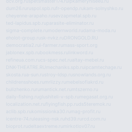
dcv.org.ru
spetsmaster174.ru
ipkameryhiseeu.ru
dum26.ru
ruspol.spb.ru
fr-opendp.ru
kam-solnyshko.ru
cheyenne-arapaho.ru
sevzapmetal.spb.ru
ted-lapidus.spb.ru
parasite-eliminator.ru
sigma-complete.ru
modernworld.ru
dama-moda.ru
eholot-group.ru
sk-nvkz.ru
DRONGOLD.RU
democratia2.ru
i-farmer.ru
mass-sport.org
jablonex.spb.ru
bookmess.ru
linkword.ru
refineua.com.ru
cs-spec.net.ru
altay-mebel.ru
DNK-THEATRE.RU
mechaniks.spb.ru
ipcamtechage.ru
skosta.ru
a-sun.ru
stroy-ldsp.ru
snowlands.org.ru
childrensshoes.ru
mrlizzy.ru
mebelsofiakrd.ru
bulizhenko.ru
rumantick.net.ru
mtszerno.ru
daily-fishing.ru
glushiteli-v-spb.ru
megasat.org.ru
localization.net.ru
flyingfish.pp.ru
ds5teremok.ru
aclib.spb.ru
komissionka30.ru
mag-profit.ru
icentre-74.ru
leasing-nsk.ru
hd39.ru
rcd.com.ru
bioprot.ru
deltaextreme.ru
mirkotlov07.ru