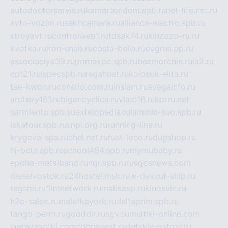
autodoctorservis.ru
kamertondom.spb.ru
net-life.net.ru
avto-vozim.ru
sakhcamera.ru
alliance-electro.spb.ru
stroyavt.ru
controlweb1.ru
tdsak74.ru
kinzozo-ru.ru
kvotka.ru
iron-snab.ru
costa-bella.ru
eugrus.pp.ru
associaciya39.ru
primexpo.spb.ru
bezmorchin.ru
ia2.ru
cpt21.ru
ispecspb.ru
regahost.ru
kolosok-elita.ru
tae-kwon.ru
consrio.com.ru
insiam.ru
avegainfo.ru
archery161.ru
bigencyclica.ru
vlast16.ru
korru.net
sarmiento.spb.su
extelopedia.ru
lammin-suo.spb.ru
iskatour.spb.ru
snpi.org.ru
running-line.ru
krygeva-spa.ru
chel.net.ru
rust-loco.ru
dugshop.ru
hl-beta.spb.ru
school494.spb.ru
mymubaby.ru
epoha-metalband.ru
ngr.spb.ru
rusgosnews.com
dieselvostok.ru
24hostel.msk.ru
w-dev.ru
f-ship.ru
regsmi.ru
filmnetwork.ru
malinasp.ru
kinosvin.ru
h2o-salon.ru
malutkayork.ru
deltaprim.spb.ru
tango-perm.ru
gooddir.ru
sgv.su
multiki-online.com
webkrasotki.com
cherinvest.ru
detskiy-ostrov.ru