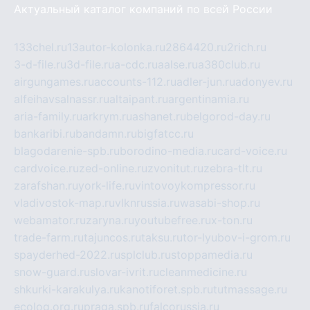
Актуальный каталог компаний по всей России
133chel.ru
13autor-kolonka.ru
2864420.ru
2rich.ru
3-d-file.ru
3d-file.ru
a-cdc.ru
aalse.ru
a380club.ru
airgungames.ru
accounts-112.ru
adler-jun.ru
adonyev.ru
alfeihavsalnassr.ru
altaipant.ru
argentinamia.ru
aria-family.ru
arkrym.ru
ashanet.ru
belgorod-day.ru
bankaribi.ru
bandamn.ru
bigfatcc.ru
blagodarenie-spb.ru
borodino-media.ru
card-voice.ru
cardvoice.ru
zed-online.ru
zvonitut.ru
zebra-tlt.ru
zarafshan.ru
york-life.ru
vintovoykompressor.ru
vladivostok-map.ru
vlknrussia.ru
wasabi-shop.ru
webamator.ru
zaryna.ru
youtubefree.ru
x-ton.ru
trade-farm.ru
tajuncos.ru
taksu.ru
tor-lyubov-i-grom.ru
spayderhed-2022.ru
splclub.ru
stoppamedia.ru
snow-guard.ru
slovar-ivrit.ru
cleanmedicine.ru
shkurki-karakulya.ru
kanotiforet.spb.ru
tutmassage.ru
ecolog.org.ru
praga.spb.ru
falcorussia.ru