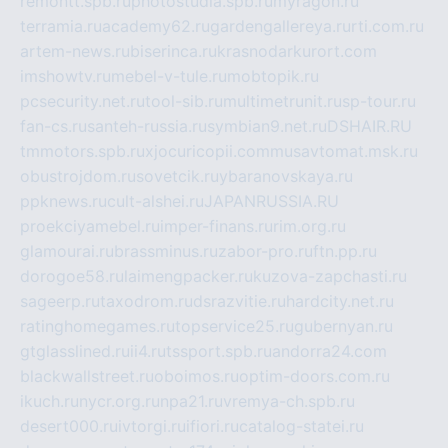
remontt.spb.ru
photostudia.spb.ru
myragon.ru
terramia.ru
academy62.ru
gardengallereya.ru
rti.com.ru
artem-news.ru
biserinca.ru
krasnodarkurort.com
imshowtv.ru
mebel-v-tule.ru
mobtopik.ru
pcsecurity.net.ru
tool-sib.ru
multimetrunit.ru
sp-tour.ru
fan-cs.ru
santeh-russia.ru
symbian9.net.ru
DSHAIR.RU
tmmotors.spb.ru
xjocuricopii.com
musavtomat.msk.ru
obustrojdom.ru
sovetcik.ru
ybaranovskaya.ru
ppknews.ru
cult-alshei.ru
JAPANRUSSIA.RU
proekciyamebel.ru
imper-finans.ru
rim.org.ru
glamourai.ru
brassminus.ru
zabor-pro.ru
ftn.pp.ru
dorogoe58.ru
laimengpacker.ru
kuzova-zapchasti.ru
sageerp.ru
taxodrom.ru
dsrazvitie.ru
hardcity.net.ru
ratinghomegames.ru
topservice25.ru
gubernyan.ru
gtglasslined.ru
ii4.ru
tssport.spb.ru
andorra24.com
blackwallstreet.ru
oboimos.ru
optim-doors.com.ru
ikuch.ru
nycr.org.ru
npa21.ru
vremya-ch.spb.ru
desert000.ru
ivtorgi.ru
ifiori.ru
catalog-statei.ru