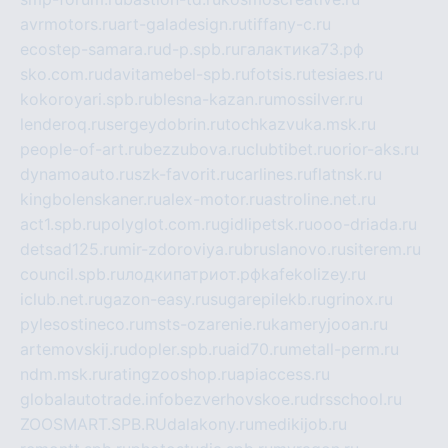
avrmotors.ru
art-galadesign.ru
tiffany-c.ru
ecostep-samara.ru
d-p.spb.ru
галактика73.рф
sko.com.ru
davitamebel-spb.ru
fotsis.ru
tesiaes.ru
kokoroyari.spb.ru
blesna-kazan.ru
mossilver.ru
lenderoq.ru
sergeydobrin.ru
tochkazvuka.msk.ru
people-of-art.ru
bezzubova.ru
clubtibet.ru
orior-aks.ru
dynamoauto.ru
szk-favorit.ru
carlines.ru
flatnsk.ru
kingbolenskaner.ru
alex-motor.ru
astroline.net.ru
act1.spb.ru
polyglot.com.ru
gidlipetsk.ru
ooo-driada.ru
detsad125.ru
mir-zdoroviya.ru
bruslanovo.ru
siterem.ru
council.spb.ru
лодкипатриот.рф
kafekolizey.ru
iclub.net.ru
gazon-easy.ru
sugarepilekb.ru
grinox.ru
pylesostineco.ru
msts-ozarenie.ru
kameryjooan.ru
artemovskij.ru
dopler.spb.ru
aid70.ru
metall-perm.ru
ndm.msk.ru
ratingzooshop.ru
apiaccess.ru
globalautotrade.info
bezverhovskoe.ru
drsschool.ru
ZOOSMART.SPB.RU
dalakony.ru
medikijob.ru