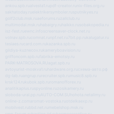
ankou.spb.ru
alvesta1.ru
pdf-creator.ru
nix-files.org.ru
sakhatoday.ru
elektrikersymboler.ru
sputnikyes.ru
golf2club.msk.ru
aeforums.ru
zallclub.ru
multimodal.msk.ru
habaigry.ru
haikko.ru
sobakopedia.ru
isz-fest.ru
ewnc.info
screensaver-clock.net.ru
volnav.spb.ru
comnat.ru
npf.net.ru
7bit.pp.ru
kalugatur.ru
tesiaes.ru
card.com.ru
kazanka.spb.ru
gildiya-kuznecov.ru
kameryboavision.ru
griffoncom.spb.ru
fabrika-emotsiy.ru
PARK-MATROSOVA.RU
agat.spb.ru
avtoyurist-moskva1.ru
hardware.org.ru
схема-авто.рф
dg-lab.ru
angrup.ru
recruiter.spb.ru
music8.spb.ru
krsk124.ru
kubok.spb.ru
romanofforex.ru
analitikaplus.ru
spyonline.ru
zosikamery.ru
sloboda-ural.pp.ru
AUTO-COM.SU
hohota.net
alimy.ru
online-z.com
aromat-vostoka.ru
otdelkaexp.ru
mobilvest.ru
bbd.net.ru
mebelshop.msk.ru
smp-forum.ru
bastion-td.ru
kosmoscreative.ru