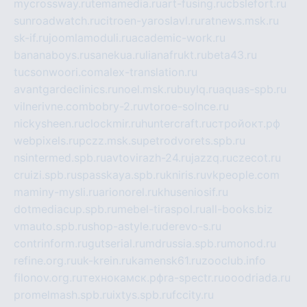
mycrossway.ru
temamedia.ru
art-fusing.ru
cbslefort.ru
sunroadwatch.ru
citroen-yaroslavl.ru
ratnews.msk.ru
sk-if.ru
joomlamoduli.ru
academic-work.ru
bananaboys.ru
sanekua.ru
lianafrukt.ru
beta43.ru
tucsonwoori.com
alex-translation.ru
avantgardeclinics.ru
noel.msk.ru
buylq.ru
aquas-spb.ru
vilnerivne.com
bobry-2.ru
vtoroe-solnce.ru
nickysheen.ru
clockmir.ru
huntercraft.ru
стройокт.рф
webpixels.ru
pczz.msk.su
petrodvorets.spb.ru
nsintermed.spb.ru
avtovirazh-24.ru
jazzq.ru
czecot.ru
cruizi.spb.ru
spasskaya.spb.ru
kniris.ru
vkpeople.com
maminy-mysli.ru
arionorel.ru
khuseniosif.ru
dotmediacup.spb.ru
mebel-tiraspol.ru
all-books.biz
vmauto.spb.ru
shop-astyle.ru
derevo-s.ru
contrinform.ru
gutserial.ru
mdrussia.spb.ru
monod.ru
refine.org.ru
uk-krein.ru
kamensk61.ru
zooclub.info
filonov.org.ru
технокамск.рф
ra-spectr.ru
ooodriada.ru
promelmash.spb.ru
ixtys.spb.ru
fccity.ru