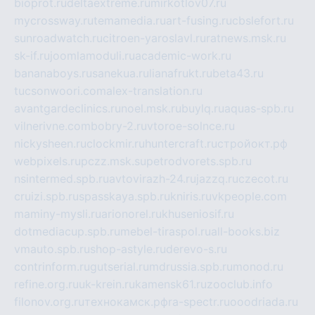
bioprot.ru
deltaextreme.ru
mirkotlov07.ru
mycrossway.ru
temamedia.ru
art-fusing.ru
cbslefort.ru
sunroadwatch.ru
citroen-yaroslavl.ru
ratnews.msk.ru
sk-if.ru
joomlamoduli.ru
academic-work.ru
bananaboys.ru
sanekua.ru
lianafrukt.ru
beta43.ru
tucsonwoori.com
alex-translation.ru
avantgardeclinics.ru
noel.msk.ru
buylq.ru
aquas-spb.ru
vilnerivne.com
bobry-2.ru
vtoroe-solnce.ru
nickysheen.ru
clockmir.ru
huntercraft.ru
стройокт.рф
webpixels.ru
pczz.msk.su
petrodvorets.spb.ru
nsintermed.spb.ru
avtovirazh-24.ru
jazzq.ru
czecot.ru
cruizi.spb.ru
spasskaya.spb.ru
kniris.ru
vkpeople.com
maminy-mysli.ru
arionorel.ru
khuseniosif.ru
dotmediacup.spb.ru
mebel-tiraspol.ru
all-books.biz
vmauto.spb.ru
shop-astyle.ru
derevo-s.ru
contrinform.ru
gutserial.ru
mdrussia.spb.ru
monod.ru
refine.org.ru
uk-krein.ru
kamensk61.ru
zooclub.info
filonov.org.ru
технокамск.рф
ra-spectr.ru
ooodriada.ru