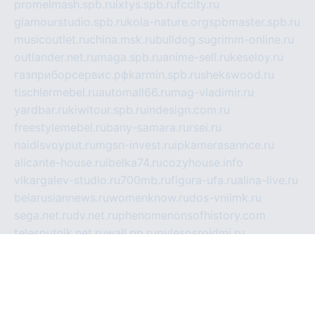
promelmash.spb.ru
ixtys.spb.ru
fccity.ru
glamourstudio.spb.ru
kola-nature.org
spbmaster.spb.ru
musicoutlet.ru
china.msk.ru
bulldog.su
grimm-online.ru
outlander.net.ru
maga.spb.ru
anime-sell.ru
keseloy.ru
газприборсервис.рф
karmin.spb.ru
shekswood.ru
tischlermebel.ru
automall66.ru
mag-vladimir.ru
yardbar.ru
kiwitour.spb.ru
indesign.com.ru
freestylemebel.ru
bany-samara.ru
rsei.ru
naidisvoyput.ru
mgsn-invest.ru
ipkamerasannce.ru
alicante-house.ru
ibelka74.ru
cozyhouse.info
vlkargalev-studio.ru
700mb.ru
figura-ufa.ru
alina-live.ru
belarusiannews.ru
womenknow.ru
dos-vniimk.ru
sega.net.ru
dv.net.ru
phenomenonsofhistory.com
telesputnik.net.ru
wall.pp.ru
pylesosroidmi.ru
gtc-clan.ru
cligs.ru
bibikazap.ru
popova.org.ru
netwhistler.spb.ru
bellvil.ru
bonzon.ru
iss-vladik.ru
defiparis.net.ru
las-gryzas.ru
amku.ru
electednews.spb.ru
feather.org.ru
spar72.ru
tankiigri.ru