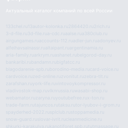
Актуальный каталог компаний по всей России
133chel.ru
13autor-kolonka.ru
2864420.ru
2rich.ru
3-d-file.ru
3d-file.ru
a-cdc.ru
aalse.ru
a380club.ru
airgungames.ru
accounts-112.ru
adler-jun.ru
adonyev.ru
alfeihavsalnassr.ru
altaipant.ru
argentinamia.ru
aria-family.ru
arkrym.ru
ashanet.ru
belgorod-day.ru
bankaribi.ru
bandamn.ru
bigfatcc.ru
blagodarenie-spb.ru
borodino-media.ru
card-voice.ru
cardvoice.ru
zed-online.ru
zvonitut.ru
zebra-tlt.ru
zarafshan.ru
york-life.ru
vintovoykompressor.ru
vladivostok-map.ru
vlknrussia.ru
wasabi-shop.ru
webamator.ru
zaryna.ru
youtubefree.ru
x-ton.ru
trade-farm.ru
tajuncos.ru
taksu.ru
tor-lyubov-i-grom.ru
spayderhed-2022.ru
splclub.ru
stoppamedia.ru
snow-guard.ru
slovar-ivrit.ru
cleanmedicine.ru
shkurki-karakulya.ru
kanotiforet.spb.ru
tutmassage.ru