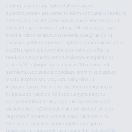
ecolog.org.ru
praga.spb.ru
falcorussia.ru
autodoctorservis.ru
kamertondom.spb.ru
net-life.net.ru
avto-vozim.ru
sakhcamera.ru
alliance-electro.spb.ru
stroyavt.ru
controlweb1.ru
tdsak74.ru
kinzozo-ru.ru
kvotka.ru
iron-snab.ru
costa-bella.ru
eugrus.pp.ru
associaciya39.ru
primexpo.spb.ru
bezmorchin.ru
ia2.ru
cpt21.ru
ispecspb.ru
regahost.ru
kolosok-elita.ru
tae-kwon.ru
consrio.com.ru
insiam.ru
avegainfo.ru
archery161.ru
bigencyclica.ru
vlast16.ru
korru.net
sarmiento.spb.su
extelopedia.ru
lammin-suo.spb.ru
iskatour.spb.ru
snpi.org.ru
running-line.ru
krygeva-spa.ru
chel.net.ru
rust-loco.ru
dugshop.ru
hl-beta.spb.ru
school494.spb.ru
mymubaby.ru
epoha-metalband.ru
ngr.spb.ru
rusgosnews.com
dieselvostok.ru
24hostel.msk.ru
w-dev.ru
f-ship.ru
regsmi.ru
filmnetwork.ru
malinasp.ru
kinosvin.ru
h2o-salon.ru
malutkayork.ru
deltaprim.spb.ru
tango-perm.ru
gooddir.ru
sgv.su
multiki-online.com