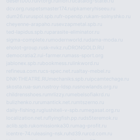
desert000.ru
ivtorgi.ru
ifiori.ru
catalog-statei.ru
dcv.org.ru
spetsmaster174.ru
ipkameryhiseeu.ru
dum26.ru
ruspol.spb.ru
fr-opendp.ru
kam-solnyshko.ru
cheyenne-arapaho.ru
sevzapmetal.spb.ru
ted-lapidus.spb.ru
parasite-eliminator.ru
sigma-complete.ru
modernworld.ru
dama-moda.ru
eholot-group.ru
sk-nvkz.ru
DRONGOLD.RU
democratia2.ru
i-farmer.ru
mass-sport.org
jablonex.spb.ru
bookmess.ru
linkword.ru
refineua.com.ru
cs-spec.net.ru
altay-mebel.ru
DNK-THEATRE.RU
mechaniks.spb.ru
ipcamtechage.ru
skosta.ru
a-sun.ru
stroy-ldsp.ru
snowlands.org.ru
childrensshoes.ru
mrlizzy.ru
mebelsofiakrd.ru
bulizhenko.ru
rumantick.net.ru
mtszerno.ru
daily-fishing.ru
glushiteli-v-spb.ru
megasat.org.ru
localization.net.ru
flyingfish.pp.ru
ds5teremok.ru
aclib.spb.ru
komissionka30.ru
mag-profit.ru
icentre-74.ru
leasing-nsk.ru
hd39.ru
rcd.com.ru