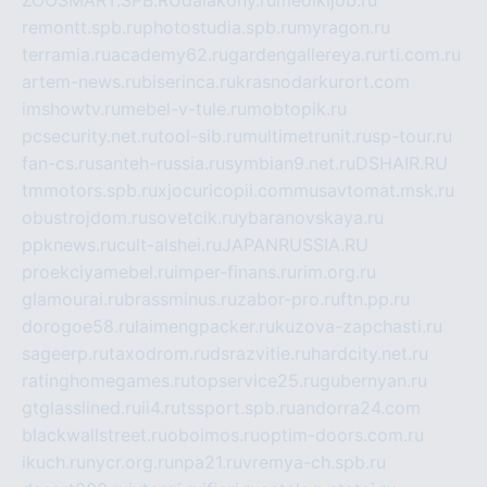
ZOOSMART.SPB.RU
dalakony.ru
medikijob.ru
remontt.spb.ru
photostudia.spb.ru
myragon.ru
terramia.ru
academy62.ru
gardengallereya.ru
rti.com.ru
artem-news.ru
biserinca.ru
krasnodarkurort.com
imshowtv.ru
mebel-v-tule.ru
mobtopik.ru
pcsecurity.net.ru
tool-sib.ru
multimetrunit.ru
sp-tour.ru
fan-cs.ru
santeh-russia.ru
symbian9.net.ru
DSHAIR.RU
tmmotors.spb.ru
xjocuricopii.com
musavtomat.msk.ru
obustrojdom.ru
sovetcik.ru
ybaranovskaya.ru
ppknews.ru
cult-alshei.ru
JAPANRUSSIA.RU
proekciyamebel.ru
imper-finans.ru
rim.org.ru
glamourai.ru
brassminus.ru
zabor-pro.ru
ftn.pp.ru
dorogoe58.ru
laimengpacker.ru
kuzova-zapchasti.ru
sageerp.ru
taxodrom.ru
dsrazvitie.ru
hardcity.net.ru
ratinghomegames.ru
topservice25.ru
gubernyan.ru
gtglasslined.ru
ii4.ru
tssport.spb.ru
andorra24.com
blackwallstreet.ru
oboimos.ru
optim-doors.com.ru
ikuch.ru
nycr.org.ru
npa21.ru
vremya-ch.spb.ru