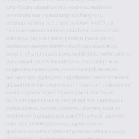
smp-forum.ru
bastion-td.ru
kosmoscreative.ru
avrmotors.ru
art-galadesign.ru
tiffany-c.ru
ecostep-samara.ru
d-p.spb.ru
галактика73.рф
sko.com.ru
davitamebel-spb.ru
fotsis.ru
tesiaes.ru
kokoroyari.spb.ru
blesna-kazan.ru
mossilver.ru
lenderoq.ru
sergeydobrin.ru
tochkazvuka.msk.ru
people-of-art.ru
bezzubova.ru
clubtibet.ru
orior-aks.ru
dynamoauto.ru
szk-favorit.ru
carlines.ru
flatnsk.ru
kingbolenskaner.ru
alex-motor.ru
astroline.net.ru
act1.spb.ru
polyglot.com.ru
gidlipetsk.ru
ooo-driada.ru
detsad125.ru
mir-zdoroviya.ru
bruslanovo.ru
siterem.ru
council.spb.ru
лодкипатриот.рф
kafekolizey.ru
iclub.net.ru
gazon-easy.ru
sugarepilekb.ru
grinox.ru
pylesostineco.ru
msts-ozarenie.ru
kameryjooan.ru
artemovskij.ru
dopler.spb.ru
aid70.ru
metall-perm.ru
ndm.msk.ru
ratingzooshop.ru
apiaccess.ru
globalautotrade.info
bezverhovskoe.ru
drsschool.ru