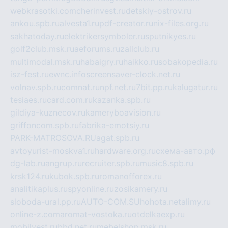
webkrasotki.com
cherinvest.ru
detskiy-ostrov.ru
ankou.spb.ru
alvesta1.ru
pdf-creator.ru
nix-files.org.ru
sakhatoday.ru
elektrikersymboler.ru
sputnikyes.ru
golf2club.msk.ru
aeforums.ru
zallclub.ru
multimodal.msk.ru
habaigry.ru
haikko.ru
sobakopedia.ru
isz-fest.ru
ewnc.info
screensaver-clock.net.ru
volnav.spb.ru
comnat.ru
npf.net.ru
7bit.pp.ru
kalugatur.ru
tesiaes.ru
card.com.ru
kazanka.spb.ru
gildiya-kuznecov.ru
kameryboavision.ru
griffoncom.spb.ru
fabrika-emotsiy.ru
PARK-MATROSOVA.RU
agat.spb.ru
avtoyurist-moskva1.ru
hardware.org.ru
схема-авто.рф
dg-lab.ru
angrup.ru
recruiter.spb.ru
music8.spb.ru
krsk124.ru
kubok.spb.ru
romanofforex.ru
analitikaplus.ru
spyonline.ru
zosikamery.ru
sloboda-ural.pp.ru
AUTO-COM.SU
hohota.net
alimy.ru
online-z.com
aromat-vostoka.ru
otdelkaexp.ru
mobilvest.ru
bbd.net.ru
mebelshop.msk.ru