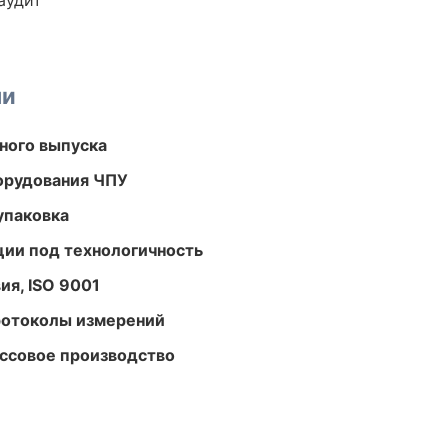
аудит
ми
ного выпуска
орудования ЧПУ
упаковка
ции под технологичность
ия, ISO 9001
ротоколы измерений
ассовое производство