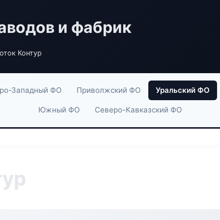
аводов и фабрик
оток Контур
ро-Западный ФО
Приволжский ФО
Уральский ФО
Южный ФО
Северо-Кавказский ФО
тур