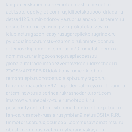
kingbolenskaner.ru
alex-motor.ru
astroline.net.ru
act1.spb.ru
polyglot.com.ru
gidlipetsk.ru
ooo-driada.ru
detsad125.ru
mir-zdoroviya.ru
bruslanovo.ru
siterem.ru
council.spb.ru
лодкипатриот.рф
kafekolizey.ru
iclub.net.ru
gazon-easy.ru
sugarepilekb.ru
grinox.ru
pylesostineco.ru
msts-ozarenie.ru
kameryjooan.ru
artemovskij.ru
dopler.spb.ru
aid70.ru
metall-perm.ru
ndm.msk.ru
ratingzooshop.ru
apiaccess.ru
globalautotrade.info
bezverhovskoe.ru
drsschool.ru
ZOOSMART.SPB.RU
dalakony.ru
medikijob.ru
remontt.spb.ru
photostudia.spb.ru
myragon.ru
terramia.ru
academy62.ru
gardengallereya.ru
rti.com.ru
artem-news.ru
biserinca.ru
krasnodarkurort.com
imshowtv.ru
mebel-v-tule.ru
mobtopik.ru
pcsecurity.net.ru
tool-sib.ru
multimetrunit.ru
sp-tour.ru
fan-cs.ru
santeh-russia.ru
symbian9.net.ru
DSHAIR.RU
tmmotors.spb.ru
xjocuricopii.com
musavtomat.msk.ru
obustrojdom.ru
sovetcik.ru
ybaranovskaya.ru