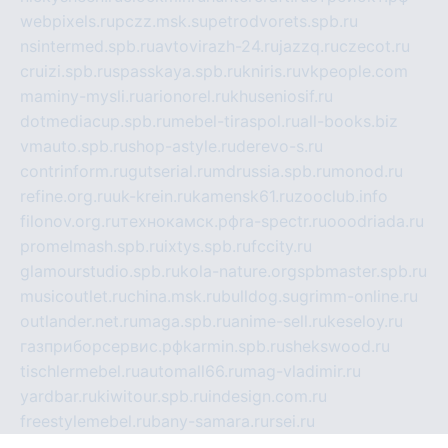
webpixels.ru
pczz.msk.su
petrodvorets.spb.ru
nsintermed.spb.ru
avtovirazh-24.ru
jazzq.ru
czecot.ru
cruizi.spb.ru
spasskaya.spb.ru
kniris.ru
vkpeople.com
maminy-mysli.ru
arionorel.ru
khuseniosif.ru
dotmediacup.spb.ru
mebel-tiraspol.ru
all-books.biz
vmauto.spb.ru
shop-astyle.ru
derevo-s.ru
contrinform.ru
gutserial.ru
mdrussia.spb.ru
monod.ru
refine.org.ru
uk-krein.ru
kamensk61.ru
zooclub.info
filonov.org.ru
технокамск.рф
ra-spectr.ru
ooodriada.ru
promelmash.spb.ru
ixtys.spb.ru
fccity.ru
glamourstudio.spb.ru
kola-nature.org
spbmaster.spb.ru
musicoutlet.ru
china.msk.ru
bulldog.su
grimm-online.ru
outlander.net.ru
maga.spb.ru
anime-sell.ru
keseloy.ru
газприборсервис.рф
karmin.spb.ru
shekswood.ru
tischlermebel.ru
automall66.ru
mag-vladimir.ru
yardbar.ru
kiwitour.spb.ru
indesign.com.ru
freestylemebel.ru
bany-samara.ru
rsei.ru
naidisvoyput.ru
mgsn-invest.ru
ipkamerasannce.ru