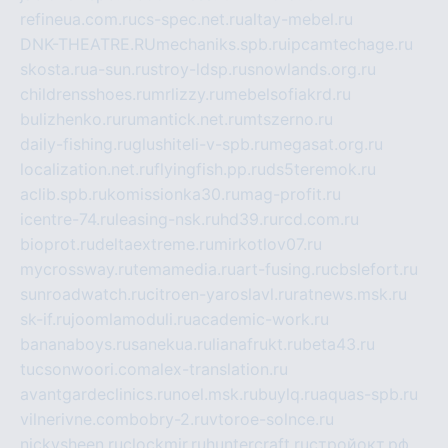
refineua.com.ru
cs-spec.net.ru
altay-mebel.ru
DNK-THEATRE.RU
mechaniks.spb.ru
ipcamtechage.ru
skosta.ru
a-sun.ru
stroy-ldsp.ru
snowlands.org.ru
childrensshoes.ru
mrlizzy.ru
mebelsofiakrd.ru
bulizhenko.ru
rumantick.net.ru
mtszerno.ru
daily-fishing.ru
glushiteli-v-spb.ru
megasat.org.ru
localization.net.ru
flyingfish.pp.ru
ds5teremok.ru
aclib.spb.ru
komissionka30.ru
mag-profit.ru
icentre-74.ru
leasing-nsk.ru
hd39.ru
rcd.com.ru
bioprot.ru
deltaextreme.ru
mirkotlov07.ru
mycrossway.ru
temamedia.ru
art-fusing.ru
cbslefort.ru
sunroadwatch.ru
citroen-yaroslavl.ru
ratnews.msk.ru
sk-if.ru
joomlamoduli.ru
academic-work.ru
bananaboys.ru
sanekua.ru
lianafrukt.ru
beta43.ru
tucsonwoori.com
alex-translation.ru
avantgardeclinics.ru
noel.msk.ru
buylq.ru
aquas-spb.ru
vilnerivne.com
bobry-2.ru
vtoroe-solnce.ru
nickysheen.ru
clockmir.ru
huntercraft.ru
стройокт.рф