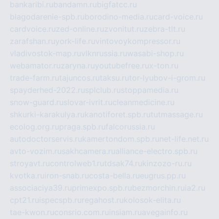
bankaribi.ru
bandamn.ru
bigfatcc.ru
blagodarenie-spb.ru
borodino-media.ru
card-voice.ru
cardvoice.ru
zed-online.ru
zvonitut.ru
zebra-tlt.ru
zarafshan.ru
york-life.ru
vintovoykompressor.ru
vladivostok-map.ru
vlknrussia.ru
wasabi-shop.ru
webamator.ru
zaryna.ru
youtubefree.ru
x-ton.ru
trade-farm.ru
tajuncos.ru
taksu.ru
tor-lyubov-i-grom.ru
spayderhed-2022.ru
splclub.ru
stoppamedia.ru
snow-guard.ru
slovar-ivrit.ru
cleanmedicine.ru
shkurki-karakulya.ru
kanotiforet.spb.ru
tutmassage.ru
ecolog.org.ru
praga.spb.ru
falcorussia.ru
autodoctorservis.ru
kamertondom.spb.ru
net-life.net.ru
avto-vozim.ru
sakhcamera.ru
alliance-electro.spb.ru
stroyavt.ru
controlweb1.ru
tdsak74.ru
kinzozo-ru.ru
kvotka.ru
iron-snab.ru
costa-bella.ru
eugrus.pp.ru
associaciya39.ru
primexpo.spb.ru
bezmorchin.ru
ia2.ru
cpt21.ru
ispecspb.ru
regahost.ru
kolosok-elita.ru
tae-kwon.ru
consrio.com.ru
insiam.ru
avegainfo.ru