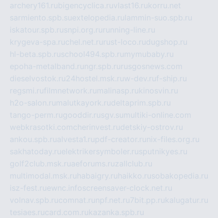
archery161.ru
bigencyclica.ru
vlast16.ru
korru.net
sarmiento.spb.su
extelopedia.ru
lammin-suo.spb.ru
iskatour.spb.ru
snpi.org.ru
running-line.ru
krygeva-spa.ru
chel.net.ru
rust-loco.ru
dugshop.ru
hl-beta.spb.ru
school494.spb.ru
mymubaby.ru
epoha-metalband.ru
ngr.spb.ru
rusgosnews.com
dieselvostok.ru
24hostel.msk.ru
w-dev.ru
f-ship.ru
regsmi.ru
filmnetwork.ru
malinasp.ru
kinosvin.ru
h2o-salon.ru
malutkayork.ru
deltaprim.spb.ru
tango-perm.ru
gooddir.ru
sgv.su
multiki-online.com
webkrasotki.com
cherinvest.ru
detskiy-ostrov.ru
ankou.spb.ru
alvesta1.ru
pdf-creator.ru
nix-files.org.ru
sakhatoday.ru
elektrikersymboler.ru
sputnikyes.ru
golf2club.msk.ru
aeforums.ru
zallclub.ru
multimodal.msk.ru
habaigry.ru
haikko.ru
sobakopedia.ru
isz-fest.ru
ewnc.info
screensaver-clock.net.ru
volnav.spb.ru
comnat.ru
npf.net.ru
7bit.pp.ru
kalugatur.ru
tesiaes.ru
card.com.ru
kazanka.spb.ru