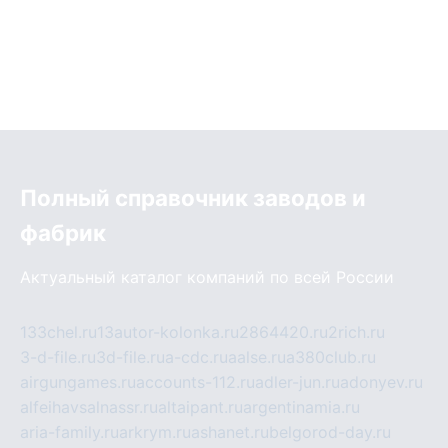
Полный справочник заводов и
фабрик
Актуальный каталог компаний по всей России
133chel.ru
13autor-kolonka.ru
2864420.ru
2rich.ru
3-d-file.ru
3d-file.ru
a-cdc.ru
aalse.ru
a380club.ru
airgungames.ru
accounts-112.ru
adler-jun.ru
adonyev.ru
alfeihavsalnassr.ru
altaipant.ru
argentinamia.ru
aria-family.ru
arkrym.ru
ashanet.ru
belgorod-day.ru