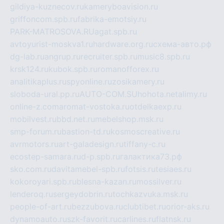
gildiya-kuznecov.ru
kameryboavision.ru
griffoncom.spb.ru
fabrika-emotsiy.ru
PARK-MATROSOVA.RU
agat.spb.ru
avtoyurist-moskva1.ru
hardware.org.ru
схема-авто.рф
dg-lab.ru
angrup.ru
recruiter.spb.ru
music8.spb.ru
krsk124.ru
kubok.spb.ru
romanofforex.ru
analitikaplus.ru
spyonline.ru
zosikamery.ru
sloboda-ural.pp.ru
AUTO-COM.SU
hohota.net
alimy.ru
online-z.com
aromat-vostoka.ru
otdelkaexp.ru
mobilvest.ru
bbd.net.ru
mebelshop.msk.ru
smp-forum.ru
bastion-td.ru
kosmoscreative.ru
avrmotors.ru
art-galadesign.ru
tiffany-c.ru
ecostep-samara.ru
d-p.spb.ru
галактика73.рф
sko.com.ru
davitamebel-spb.ru
fotsis.ru
tesiaes.ru
kokoroyari.spb.ru
blesna-kazan.ru
mossilver.ru
lenderoq.ru
sergeydobrin.ru
tochkazvuka.msk.ru
people-of-art.ru
bezzubova.ru
clubtibet.ru
orior-aks.ru
dynamoauto.ru
szk-favorit.ru
carlines.ru
flatnsk.ru