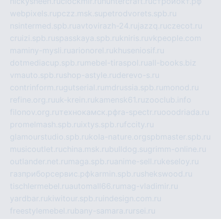
nickysheen.ru
clockmir.ru
huntercraft.ru
стройокт.рф
webpixels.ru
pczz.msk.su
petrodvorets.spb.ru
nsintermed.spb.ru
avtovirazh-24.ru
jazzq.ru
czecot.ru
cruizi.spb.ru
spasskaya.spb.ru
kniris.ru
vkpeople.com
maminy-mysli.ru
arionorel.ru
khuseniosif.ru
dotmediacup.spb.ru
mebel-tiraspol.ru
all-books.biz
vmauto.spb.ru
shop-astyle.ru
derevo-s.ru
contrinform.ru
gutserial.ru
mdrussia.spb.ru
monod.ru
refine.org.ru
uk-krein.ru
kamensk61.ru
zooclub.info
filonov.org.ru
технокамск.рф
ra-spectr.ru
ooodriada.ru
promelmash.spb.ru
ixtys.spb.ru
fccity.ru
glamourstudio.spb.ru
kola-nature.org
spbmaster.spb.ru
musicoutlet.ru
china.msk.ru
bulldog.su
grimm-online.ru
outlander.net.ru
maga.spb.ru
anime-sell.ru
keseloy.ru
газприборсервис.рф
karmin.spb.ru
shekswood.ru
tischlermebel.ru
automall66.ru
mag-vladimir.ru
yardbar.ru
kiwitour.spb.ru
indesign.com.ru
freestylemebel.ru
bany-samara.ru
rsei.ru