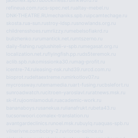
jablonex.spb.ru
bookmess.ru
linkword.ru
refineua.com.ru
cs-spec.net.ru
altay-mebel.ru
DNK-THEATRE.RU
mechaniks.spb.ru
ipcamtechage.ru
skosta.ru
a-sun.ru
stroy-ldsp.ru
snowlands.org.ru
childrensshoes.ru
mrlizzy.ru
mebelsofiakrd.ru
bulizhenko.ru
rumantick.net.ru
mtszerno.ru
daily-fishing.ru
glushiteli-v-spb.ru
megasat.org.ru
localization.net.ru
flyingfish.pp.ru
ds5teremok.ru
aclib.spb.ru
komissionka30.ru
mag-profit.ru
icentre-74.ru
leasing-nsk.ru
hd39.ru
rcd.com.ru
bioprot.ru
deltaextreme.ru
mirkotlov07.ru
mycrossway.ru
temamedia.ru
art-fusing.ru
cbslefort.ru
sunroadwatch.ru
citroen-yaroslavl.ru
ratnews.msk.ru
sk-if.ru
joomlamoduli.ru
academic-work.ru
bananaboys.ru
sanekua.ru
lianafrukt.ru
beta43.ru
tucsonwoori.com
alex-translation.ru
avantgardeclinics.ru
noel.msk.ru
buylq.ru
aquas-spb.ru
vilnerivne.com
bobry-2.ru
vtoroe-solnce.ru