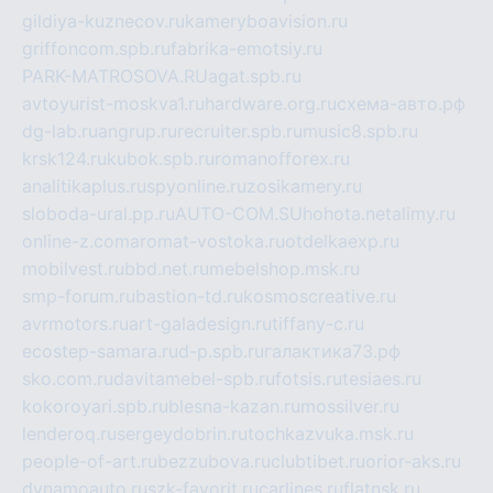
gildiya-kuznecov.ru
kameryboavision.ru
griffoncom.spb.ru
fabrika-emotsiy.ru
PARK-MATROSOVA.RU
agat.spb.ru
avtoyurist-moskva1.ru
hardware.org.ru
схема-авто.рф
dg-lab.ru
angrup.ru
recruiter.spb.ru
music8.spb.ru
krsk124.ru
kubok.spb.ru
romanofforex.ru
analitikaplus.ru
spyonline.ru
zosikamery.ru
sloboda-ural.pp.ru
AUTO-COM.SU
hohota.net
alimy.ru
online-z.com
aromat-vostoka.ru
otdelkaexp.ru
mobilvest.ru
bbd.net.ru
mebelshop.msk.ru
smp-forum.ru
bastion-td.ru
kosmoscreative.ru
avrmotors.ru
art-galadesign.ru
tiffany-c.ru
ecostep-samara.ru
d-p.spb.ru
галактика73.рф
sko.com.ru
davitamebel-spb.ru
fotsis.ru
tesiaes.ru
kokoroyari.spb.ru
blesna-kazan.ru
mossilver.ru
lenderoq.ru
sergeydobrin.ru
tochkazvuka.msk.ru
people-of-art.ru
bezzubova.ru
clubtibet.ru
orior-aks.ru
dynamoauto.ru
szk-favorit.ru
carlines.ru
flatnsk.ru