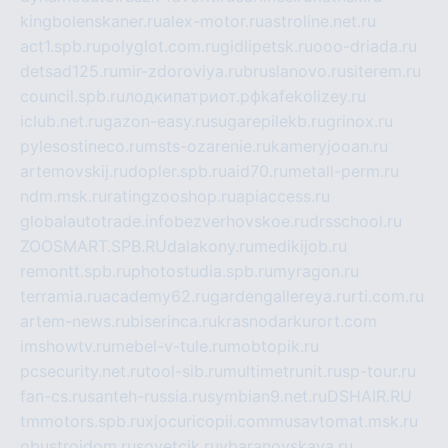
kingbolenskaner.ru
alex-motor.ru
astroline.net.ru
act1.spb.ru
polyglot.com.ru
gidlipetsk.ru
ooo-driada.ru
detsad125.ru
mir-zdoroviya.ru
bruslanovo.ru
siterem.ru
council.spb.ru
лодкипатриот.рф
kafekolizey.ru
iclub.net.ru
gazon-easy.ru
sugarepilekb.ru
grinox.ru
pylesostineco.ru
msts-ozarenie.ru
kameryjooan.ru
artemovskij.ru
dopler.spb.ru
aid70.ru
metall-perm.ru
ndm.msk.ru
ratingzooshop.ru
apiaccess.ru
globalautotrade.info
bezverhovskoe.ru
drsschool.ru
ZOOSMART.SPB.RU
dalakony.ru
medikijob.ru
remontt.spb.ru
photostudia.spb.ru
myragon.ru
terramia.ru
academy62.ru
gardengallereya.ru
rti.com.ru
artem-news.ru
biserinca.ru
krasnodarkurort.com
imshowtv.ru
mebel-v-tule.ru
mobtopik.ru
pcsecurity.net.ru
tool-sib.ru
multimetrunit.ru
sp-tour.ru
fan-cs.ru
santeh-russia.ru
symbian9.net.ru
DSHAIR.RU
tmmotors.spb.ru
xjocuricopii.com
musavtomat.msk.ru
obustrojdom.ru
sovetcik.ru
ybaranovskaya.ru