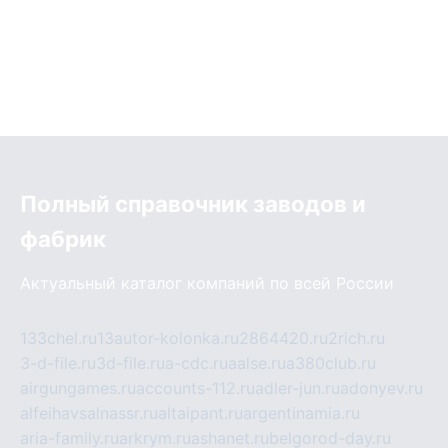
Полный справочник заводов и
фабрик
Актуальный каталог компаний по всей России
133chel.ru
13autor-kolonka.ru
2864420.ru
2rich.ru
3-d-file.ru
3d-file.ru
a-cdc.ru
aalse.ru
a380club.ru
airgungames.ru
accounts-112.ru
adler-jun.ru
adonyev.ru
alfeihavsalnassr.ru
altaipant.ru
argentinamia.ru
aria-family.ru
arkrym.ru
ashanet.ru
belgorod-day.ru