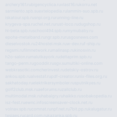
archery161.ru
bigencyclica.ru
vlast16.ru
korru.net
sarmiento.spb.su
extelopedia.ru
lammin-suo.spb.ru
iskatour.spb.ru
snpi.org.ru
running-line.ru
krygeva-spa.ru
chel.net.ru
rust-loco.ru
dugshop.ru
hl-beta.spb.ru
school494.spb.ru
mymubaby.ru
epoha-metalband.ru
ngr.spb.ru
rusgosnews.com
dieselvostok.ru
24hostel.msk.ru
w-dev.ru
f-ship.ru
regsmi.ru
filmnetwork.ru
malinasp.ru
kinosvin.ru
h2o-salon.ru
malutkayork.ru
deltaprim.spb.ru
tango-perm.ru
gooddir.ru
sgv.su
multiki-online.com
webkrasotki.com
cherinvest.ru
detskiy-ostrov.ru
ankou.spb.ru
alvesta1.ru
pdf-creator.ru
nix-files.org.ru
sakhatoday.ru
elektrikersymboler.ru
sputnikyes.ru
golf2club.msk.ru
aeforums.ru
zallclub.ru
multimodal.msk.ru
habaigry.ru
haikko.ru
sobakopedia.ru
isz-fest.ru
ewnc.info
screensaver-clock.net.ru
volnav.spb.ru
comnat.ru
npf.net.ru
7bit.pp.ru
kalugatur.ru
tesiaes.ru
card.com.ru
kazanka.spb.ru