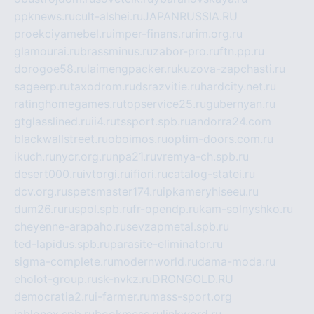
ppknews.ru
cult-alshei.ru
JAPANRUSSIA.RU
proekciyamebel.ru
imper-finans.ru
rim.org.ru
glamourai.ru
brassminus.ru
zabor-pro.ru
ftn.pp.ru
dorogoe58.ru
laimengpacker.ru
kuzova-zapchasti.ru
sageerp.ru
taxodrom.ru
dsrazvitie.ru
hardcity.net.ru
ratinghomegames.ru
topservice25.ru
gubernyan.ru
gtglasslined.ru
ii4.ru
tssport.spb.ru
andorra24.com
blackwallstreet.ru
oboimos.ru
optim-doors.com.ru
ikuch.ru
nycr.org.ru
npa21.ru
vremya-ch.spb.ru
desert000.ru
ivtorgi.ru
ifiori.ru
catalog-statei.ru
dcv.org.ru
spetsmaster174.ru
ipkameryhiseeu.ru
dum26.ru
ruspol.spb.ru
fr-opendp.ru
kam-solnyshko.ru
cheyenne-arapaho.ru
sevzapmetal.spb.ru
ted-lapidus.spb.ru
parasite-eliminator.ru
sigma-complete.ru
modernworld.ru
dama-moda.ru
eholot-group.ru
sk-nvkz.ru
DRONGOLD.RU
democratia2.ru
i-farmer.ru
mass-sport.org