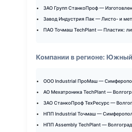
ЗАО Групп СтанкоПроф — Изготовлен
Завод Индустрия Пак — Листо- и ме
ПАО Точмаш TechPlant — Пластик: ли
Компании в регионе: Южный
ООО Industrial ПроМаш — Симфероп
АО Мехатроника TechPlant — Волгог
ЗАО СтанкоПроф ТехРесурс — Волго
НПП Industrial Точмаш — Симферопо
НПП Assembly TechPlant — Волгогра