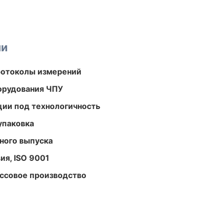
ми
ротоколы измерений
орудования ЧПУ
ции под технологичность
упаковка
ного выпуска
ия, ISO 9001
ассовое производство