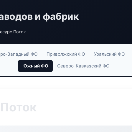
аводов и фабрик
есурс Поток
ро-Западный ФО
Приволжский ФО
Уральский ФО
Южный ФО
Северо-Кавказский ФО
 Поток