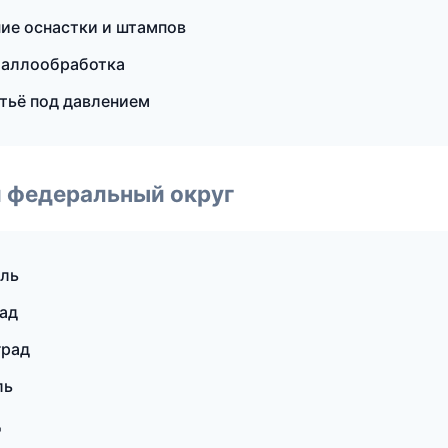
ие оснастки и штампов
таллообработка
тьё под давлением
 федеральный округ
оль
рад
град
ль
д