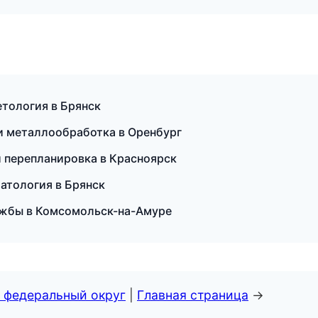
етология в Брянск
и металлообработка в Оренбург
и перепланировка в Красноярск
матология в Брянск
лужбы в Комсомольск-на-Амуре
 федеральный округ
|
Главная страница
→