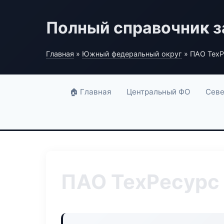
Полный справочник з
Главная
»
Южный федеральный округ
» ПАО ТехР
🏠 Главная
Центральный ФО
Севе
ПАО ТехРесурс