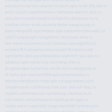
autodoctorservis.ru
kamertondom.spb.ru
net-life.net.ru
avto-vozim.ru
sakhcamera.ru
alliance-electro.spb.ru
stroyavt.ru
controlweb1.ru
tdsak74.ru
kinzozo-ru.ru
kvotka.ru
iron-snab.ru
costa-bella.ru
eugrus.pp.ru
associaciya39.ru
primexpo.spb.ru
bezmorchin.ru
ia2.ru
cpt21.ru
ispecspb.ru
regahost.ru
kolosok-elita.ru
tae-kwon.ru
consrio.com.ru
insiam.ru
avegainfo.ru
archery161.ru
bigencyclica.ru
vlast16.ru
korru.net
sarmiento.spb.su
extelopedia.ru
lammin-suo.spb.ru
iskatour.spb.ru
snpi.org.ru
running-line.ru
krygeva-spa.ru
chel.net.ru
rust-loco.ru
dugshop.ru
hl-beta.spb.ru
school494.spb.ru
mymubaby.ru
epoha-metalband.ru
ngr.spb.ru
rusgosnews.com
dieselvostok.ru
24hostel.msk.ru
w-dev.ru
f-ship.ru
regsmi.ru
filmnetwork.ru
malinasp.ru
kinosvin.ru
h2o-salon.ru
malutkayork.ru
deltaprim.spb.ru
tango-perm.ru
gooddir.ru
sgv.su
multiki-online.com
webkrasotki.com
cherinvest.ru
detskiy-ostrov.ru