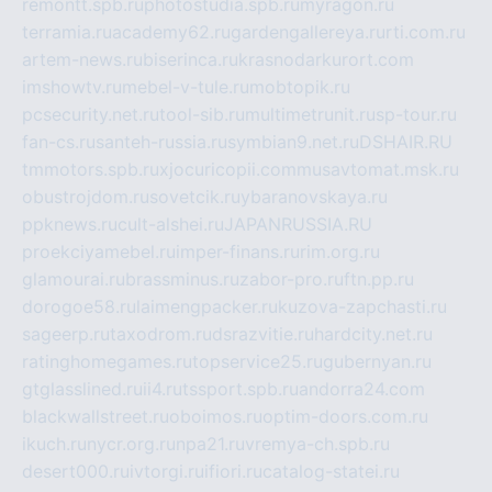
remontt.spb.ru
photostudia.spb.ru
myragon.ru
terramia.ru
academy62.ru
gardengallereya.ru
rti.com.ru
artem-news.ru
biserinca.ru
krasnodarkurort.com
imshowtv.ru
mebel-v-tule.ru
mobtopik.ru
pcsecurity.net.ru
tool-sib.ru
multimetrunit.ru
sp-tour.ru
fan-cs.ru
santeh-russia.ru
symbian9.net.ru
DSHAIR.RU
tmmotors.spb.ru
xjocuricopii.com
musavtomat.msk.ru
obustrojdom.ru
sovetcik.ru
ybaranovskaya.ru
ppknews.ru
cult-alshei.ru
JAPANRUSSIA.RU
proekciyamebel.ru
imper-finans.ru
rim.org.ru
glamourai.ru
brassminus.ru
zabor-pro.ru
ftn.pp.ru
dorogoe58.ru
laimengpacker.ru
kuzova-zapchasti.ru
sageerp.ru
taxodrom.ru
dsrazvitie.ru
hardcity.net.ru
ratinghomegames.ru
topservice25.ru
gubernyan.ru
gtglasslined.ru
ii4.ru
tssport.spb.ru
andorra24.com
blackwallstreet.ru
oboimos.ru
optim-doors.com.ru
ikuch.ru
nycr.org.ru
npa21.ru
vremya-ch.spb.ru
desert000.ru
ivtorgi.ru
ifiori.ru
catalog-statei.ru