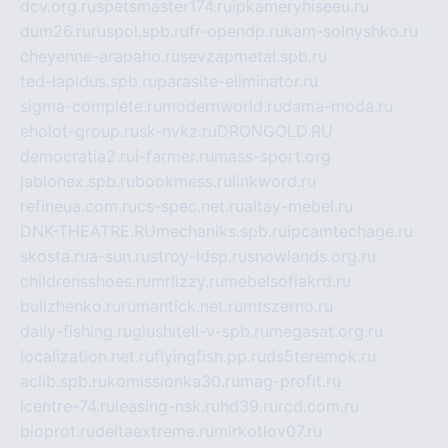
dcv.org.ru
spetsmaster174.ru
ipkameryhiseeu.ru
dum26.ru
ruspol.spb.ru
fr-opendp.ru
kam-solnyshko.ru
cheyenne-arapaho.ru
sevzapmetal.spb.ru
ted-lapidus.spb.ru
parasite-eliminator.ru
sigma-complete.ru
modernworld.ru
dama-moda.ru
eholot-group.ru
sk-nvkz.ru
DRONGOLD.RU
democratia2.ru
i-farmer.ru
mass-sport.org
jablonex.spb.ru
bookmess.ru
linkword.ru
refineua.com.ru
cs-spec.net.ru
altay-mebel.ru
DNK-THEATRE.RU
mechaniks.spb.ru
ipcamtechage.ru
skosta.ru
a-sun.ru
stroy-ldsp.ru
snowlands.org.ru
childrensshoes.ru
mrlizzy.ru
mebelsofiakrd.ru
bulizhenko.ru
rumantick.net.ru
mtszerno.ru
daily-fishing.ru
glushiteli-v-spb.ru
megasat.org.ru
localization.net.ru
flyingfish.pp.ru
ds5teremok.ru
aclib.spb.ru
komissionka30.ru
mag-profit.ru
icentre-74.ru
leasing-nsk.ru
hd39.ru
rcd.com.ru
bioprot.ru
deltaextreme.ru
mirkotlov07.ru