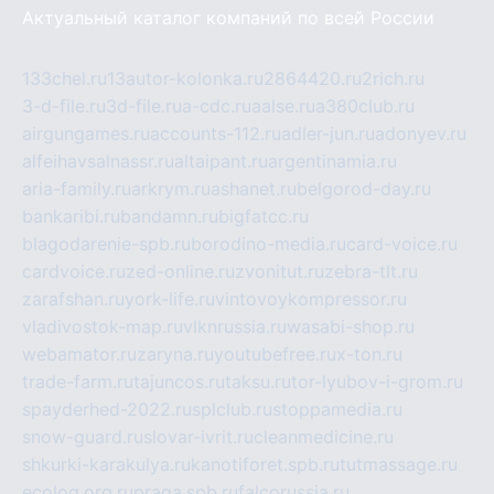
Актуальный каталог компаний по всей России
133chel.ru
13autor-kolonka.ru
2864420.ru
2rich.ru
3-d-file.ru
3d-file.ru
a-cdc.ru
aalse.ru
a380club.ru
airgungames.ru
accounts-112.ru
adler-jun.ru
adonyev.ru
alfeihavsalnassr.ru
altaipant.ru
argentinamia.ru
aria-family.ru
arkrym.ru
ashanet.ru
belgorod-day.ru
bankaribi.ru
bandamn.ru
bigfatcc.ru
blagodarenie-spb.ru
borodino-media.ru
card-voice.ru
cardvoice.ru
zed-online.ru
zvonitut.ru
zebra-tlt.ru
zarafshan.ru
york-life.ru
vintovoykompressor.ru
vladivostok-map.ru
vlknrussia.ru
wasabi-shop.ru
webamator.ru
zaryna.ru
youtubefree.ru
x-ton.ru
trade-farm.ru
tajuncos.ru
taksu.ru
tor-lyubov-i-grom.ru
spayderhed-2022.ru
splclub.ru
stoppamedia.ru
snow-guard.ru
slovar-ivrit.ru
cleanmedicine.ru
shkurki-karakulya.ru
kanotiforet.spb.ru
tutmassage.ru
ecolog.org.ru
praga.spb.ru
falcorussia.ru