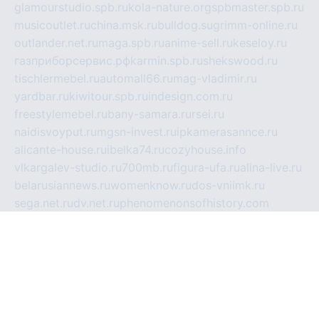
glamourstudio.spb.ru
kola-nature.org
spbmaster.spb.ru
musicoutlet.ru
china.msk.ru
bulldog.su
grimm-online.ru
outlander.net.ru
maga.spb.ru
anime-sell.ru
keseloy.ru
газприборсервис.рф
karmin.spb.ru
shekswood.ru
tischlermebel.ru
automall66.ru
mag-vladimir.ru
yardbar.ru
kiwitour.spb.ru
indesign.com.ru
freestylemebel.ru
bany-samara.ru
rsei.ru
naidisvoyput.ru
mgsn-invest.ru
ipkamerasannce.ru
alicante-house.ru
ibelka74.ru
cozyhouse.info
vlkargalev-studio.ru
700mb.ru
figura-ufa.ru
alina-live.ru
belarusiannews.ru
womenknow.ru
dos-vniimk.ru
sega.net.ru
dv.net.ru
phenomenonsofhistory.com
telesputnik.net.ru
wall.pp.ru
pylesosroidmi.ru
gtc-clan.ru
cligs.ru
bibikazap.ru
popova.org.ru
netwhistler.spb.ru
bellvil.ru
bonzon.ru
iss-vladik.ru
defiparis.net.ru
las-gryzas.ru
amku.ru
electednews.spb.ru
feather.org.ru
spar72.ru
tankiigri.ru
dominus.com.ru
ibtree.ru
sanykool.pp.ru
unixlib.org.ru