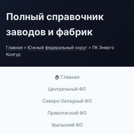
Полный справочник
заводов и фабрик
Главная
»
Южный федеральный округ
» ПК Энерго
Контур
🏠 Главная
Центральный ФО
Северо-Западный ФО
Приволжский ФО
Уральский ФО