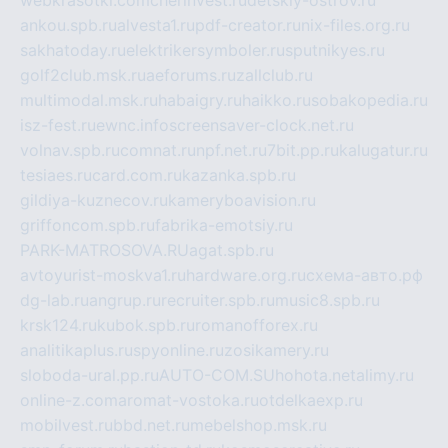
ankou.spb.ru
alvesta1.ru
pdf-creator.ru
nix-files.org.ru
sakhatoday.ru
elektrikersymboler.ru
sputnikyes.ru
golf2club.msk.ru
aeforums.ru
zallclub.ru
multimodal.msk.ru
habaigry.ru
haikko.ru
sobakopedia.ru
isz-fest.ru
ewnc.info
screensaver-clock.net.ru
volnav.spb.ru
comnat.ru
npf.net.ru
7bit.pp.ru
kalugatur.ru
tesiaes.ru
card.com.ru
kazanka.spb.ru
gildiya-kuznecov.ru
kameryboavision.ru
griffoncom.spb.ru
fabrika-emotsiy.ru
PARK-MATROSOVA.RU
agat.spb.ru
avtoyurist-moskva1.ru
hardware.org.ru
схема-авто.рф
dg-lab.ru
angrup.ru
recruiter.spb.ru
music8.spb.ru
krsk124.ru
kubok.spb.ru
romanofforex.ru
analitikaplus.ru
spyonline.ru
zosikamery.ru
sloboda-ural.pp.ru
AUTO-COM.SU
hohota.net
alimy.ru
online-z.com
aromat-vostoka.ru
otdelkaexp.ru
mobilvest.ru
bbd.net.ru
mebelshop.msk.ru