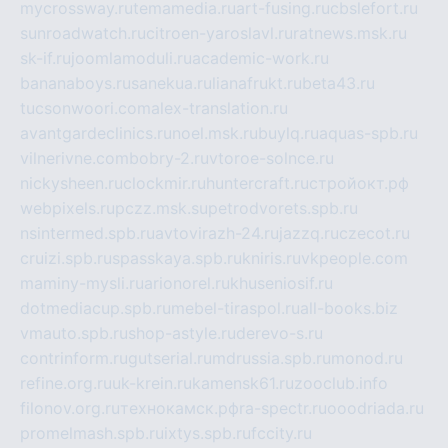
mycrossway.ru
temamedia.ru
art-fusing.ru
cbslefort.ru
sunroadwatch.ru
citroen-yaroslavl.ru
ratnews.msk.ru
sk-if.ru
joomlamoduli.ru
academic-work.ru
bananaboys.ru
sanekua.ru
lianafrukt.ru
beta43.ru
tucsonwoori.com
alex-translation.ru
avantgardeclinics.ru
noel.msk.ru
buylq.ru
aquas-spb.ru
vilnerivne.com
bobry-2.ru
vtoroe-solnce.ru
nickysheen.ru
clockmir.ru
huntercraft.ru
стройокт.рф
webpixels.ru
pczz.msk.su
petrodvorets.spb.ru
nsintermed.spb.ru
avtovirazh-24.ru
jazzq.ru
czecot.ru
cruizi.spb.ru
spasskaya.spb.ru
kniris.ru
vkpeople.com
maminy-mysli.ru
arionorel.ru
khuseniosif.ru
dotmediacup.spb.ru
mebel-tiraspol.ru
all-books.biz
vmauto.spb.ru
shop-astyle.ru
derevo-s.ru
contrinform.ru
gutserial.ru
mdrussia.spb.ru
monod.ru
refine.org.ru
uk-krein.ru
kamensk61.ru
zooclub.info
filonov.org.ru
технокамск.рф
ra-spectr.ru
ooodriada.ru
promelmash.spb.ru
ixtys.spb.ru
fccity.ru