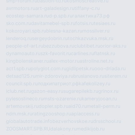
smp-forum.ru
bastion-td.ru
kosmoscreative.ru
avrmotors.ru
art-galadesign.ru
tiffany-c.ru
ecostep-samara.ru
d-p.spb.ru
галактика73.рф
sko.com.ru
davitamebel-spb.ru
fotsis.ru
tesiaes.ru
kokoroyari.spb.ru
blesna-kazan.ru
mossilver.ru
lenderoq.ru
sergeydobrin.ru
tochkazvuka.msk.ru
people-of-art.ru
bezzubova.ru
clubtibet.ru
orior-aks.ru
dynamoauto.ru
szk-favorit.ru
carlines.ru
flatnsk.ru
kingbolenskaner.ru
alex-motor.ru
astroline.net.ru
act1.spb.ru
polyglot.com.ru
gidlipetsk.ru
ooo-driada.ru
detsad125.ru
mir-zdoroviya.ru
bruslanovo.ru
siterem.ru
council.spb.ru
лодкипатриот.рф
kafekolizey.ru
iclub.net.ru
gazon-easy.ru
sugarepilekb.ru
grinox.ru
pylesostineco.ru
msts-ozarenie.ru
kameryjooan.ru
artemovskij.ru
dopler.spb.ru
aid70.ru
metall-perm.ru
ndm.msk.ru
ratingzooshop.ru
apiaccess.ru
globalautotrade.info
bezverhovskoe.ru
drsschool.ru
ZOOSMART.SPB.RU
dalakony.ru
medikijob.ru