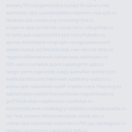
archery161.ru
bigencyclica.ru
vlast16.ru
korru.net
sarmiento.spb.su
extelopedia.ru
lammin-suo.spb.ru
iskatour.spb.ru
snpi.org.ru
running-line.ru
krygeva-spa.ru
chel.net.ru
rust-loco.ru
dugshop.ru
hl-beta.spb.ru
school494.spb.ru
mymubaby.ru
epoha-metalband.ru
ngr.spb.ru
rusgosnews.com
dieselvostok.ru
24hostel.msk.ru
w-dev.ru
f-ship.ru
regsmi.ru
filmnetwork.ru
malinasp.ru
kinosvin.ru
h2o-salon.ru
malutkayork.ru
deltaprim.spb.ru
tango-perm.ru
gooddir.ru
sgv.su
multiki-online.com
webkrasotki.com
cherinvest.ru
detskiy-ostrov.ru
ankou.spb.ru
alvesta1.ru
pdf-creator.ru
nix-files.org.ru
sakhatoday.ru
elektrikersymboler.ru
sputnikyes.ru
golf2club.msk.ru
aeforums.ru
zallclub.ru
multimodal.msk.ru
habaigry.ru
haikko.ru
sobakopedia.ru
isz-fest.ru
ewnc.info
screensaver-clock.net.ru
volnav.spb.ru
comnat.ru
npf.net.ru
7bit.pp.ru
kalugatur.ru
tesiaes.ru
card.com.ru
kazanka.spb.ru