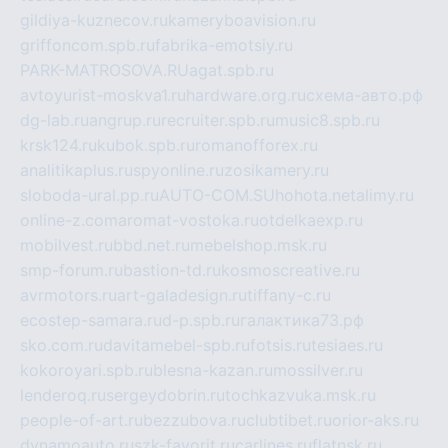
gildiya-kuznecov.ru
kameryboavision.ru
griffoncom.spb.ru
fabrika-emotsiy.ru
PARK-MATROSOVA.RU
agat.spb.ru
avtoyurist-moskva1.ru
hardware.org.ru
схема-авто.рф
dg-lab.ru
angrup.ru
recruiter.spb.ru
music8.spb.ru
krsk124.ru
kubok.spb.ru
romanofforex.ru
analitikaplus.ru
spyonline.ru
zosikamery.ru
sloboda-ural.pp.ru
AUTO-COM.SU
hohota.net
alimy.ru
online-z.com
aromat-vostoka.ru
otdelkaexp.ru
mobilvest.ru
bbd.net.ru
mebelshop.msk.ru
smp-forum.ru
bastion-td.ru
kosmoscreative.ru
avrmotors.ru
art-galadesign.ru
tiffany-c.ru
ecostep-samara.ru
d-p.spb.ru
галактика73.рф
sko.com.ru
davitamebel-spb.ru
fotsis.ru
tesiaes.ru
kokoroyari.spb.ru
blesna-kazan.ru
mossilver.ru
lenderoq.ru
sergeydobrin.ru
tochkazvuka.msk.ru
people-of-art.ru
bezzubova.ru
clubtibet.ru
orior-aks.ru
dynamoauto.ru
szk-favorit.ru
carlines.ru
flatnsk.ru