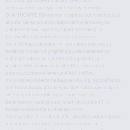
jablonex.spb.ru
bookmess.ru
linkword.ru
refineua.com.ru
cs-spec.net.ru
altay-mebel.ru
DNK-THEATRE.RU
mechaniks.spb.ru
ipcamtechage.ru
skosta.ru
a-sun.ru
stroy-ldsp.ru
snowlands.org.ru
childrensshoes.ru
mrlizzy.ru
mebelsofiakrd.ru
bulizhenko.ru
rumantick.net.ru
mtszerno.ru
daily-fishing.ru
glushiteli-v-spb.ru
megasat.org.ru
localization.net.ru
flyingfish.pp.ru
ds5teremok.ru
aclib.spb.ru
komissionka30.ru
mag-profit.ru
icentre-74.ru
leasing-nsk.ru
hd39.ru
rcd.com.ru
bioprot.ru
deltaextreme.ru
mirkotlov07.ru
mycrossway.ru
temamedia.ru
art-fusing.ru
cbslefort.ru
sunroadwatch.ru
citroen-yaroslavl.ru
ratnews.msk.ru
sk-if.ru
joomlamoduli.ru
academic-work.ru
bananaboys.ru
sanekua.ru
lianafrukt.ru
beta43.ru
tucsonwoori.com
alex-translation.ru
avantgardeclinics.ru
noel.msk.ru
buylq.ru
aquas-spb.ru
vilnerivne.com
bobry-2.ru
vtoroe-solnce.ru