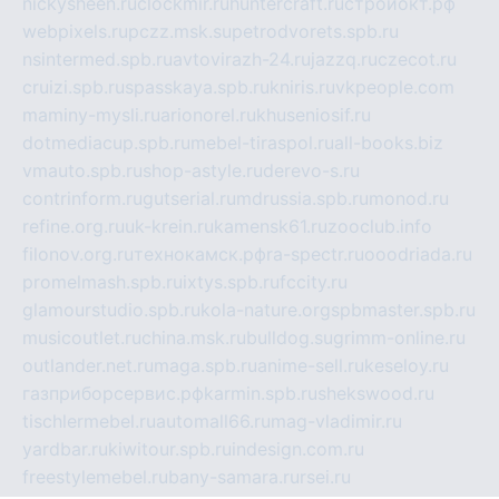
nickysheen.ru
clockmir.ru
huntercraft.ru
стройокт.рф
webpixels.ru
pczz.msk.su
petrodvorets.spb.ru
nsintermed.spb.ru
avtovirazh-24.ru
jazzq.ru
czecot.ru
cruizi.spb.ru
spasskaya.spb.ru
kniris.ru
vkpeople.com
maminy-mysli.ru
arionorel.ru
khuseniosif.ru
dotmediacup.spb.ru
mebel-tiraspol.ru
all-books.biz
vmauto.spb.ru
shop-astyle.ru
derevo-s.ru
contrinform.ru
gutserial.ru
mdrussia.spb.ru
monod.ru
refine.org.ru
uk-krein.ru
kamensk61.ru
zooclub.info
filonov.org.ru
технокамск.рф
ra-spectr.ru
ooodriada.ru
promelmash.spb.ru
ixtys.spb.ru
fccity.ru
glamourstudio.spb.ru
kola-nature.org
spbmaster.spb.ru
musicoutlet.ru
china.msk.ru
bulldog.su
grimm-online.ru
outlander.net.ru
maga.spb.ru
anime-sell.ru
keseloy.ru
газприборсервис.рф
karmin.spb.ru
shekswood.ru
tischlermebel.ru
automall66.ru
mag-vladimir.ru
yardbar.ru
kiwitour.spb.ru
indesign.com.ru
freestylemebel.ru
bany-samara.ru
rsei.ru