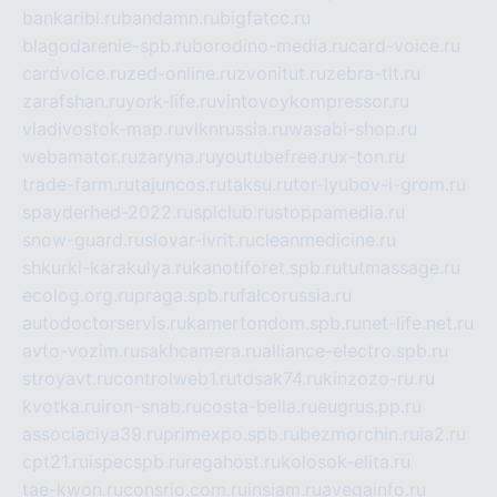
bankaribi.ru
bandamn.ru
bigfatcc.ru
blagodarenie-spb.ru
borodino-media.ru
card-voice.ru
cardvoice.ru
zed-online.ru
zvonitut.ru
zebra-tlt.ru
zarafshan.ru
york-life.ru
vintovoykompressor.ru
vladivostok-map.ru
vlknrussia.ru
wasabi-shop.ru
webamator.ru
zaryna.ru
youtubefree.ru
x-ton.ru
trade-farm.ru
tajuncos.ru
taksu.ru
tor-lyubov-i-grom.ru
spayderhed-2022.ru
splclub.ru
stoppamedia.ru
snow-guard.ru
slovar-ivrit.ru
cleanmedicine.ru
shkurki-karakulya.ru
kanotiforet.spb.ru
tutmassage.ru
ecolog.org.ru
praga.spb.ru
falcorussia.ru
autodoctorservis.ru
kamertondom.spb.ru
net-life.net.ru
avto-vozim.ru
sakhcamera.ru
alliance-electro.spb.ru
stroyavt.ru
controlweb1.ru
tdsak74.ru
kinzozo-ru.ru
kvotka.ru
iron-snab.ru
costa-bella.ru
eugrus.pp.ru
associaciya39.ru
primexpo.spb.ru
bezmorchin.ru
ia2.ru
cpt21.ru
ispecspb.ru
regahost.ru
kolosok-elita.ru
tae-kwon.ru
consrio.com.ru
insiam.ru
avegainfo.ru