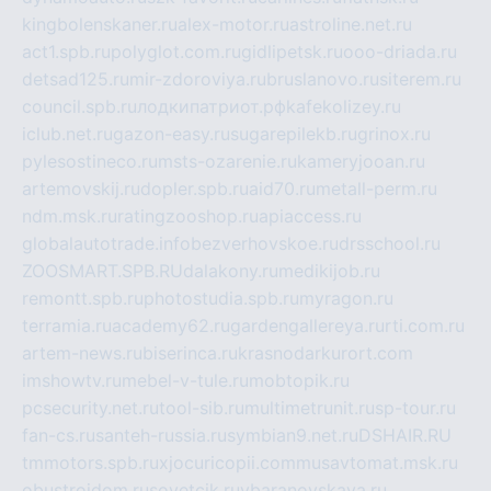
kingbolenskaner.ru
alex-motor.ru
astroline.net.ru
act1.spb.ru
polyglot.com.ru
gidlipetsk.ru
ooo-driada.ru
detsad125.ru
mir-zdoroviya.ru
bruslanovo.ru
siterem.ru
council.spb.ru
лодкипатриот.рф
kafekolizey.ru
iclub.net.ru
gazon-easy.ru
sugarepilekb.ru
grinox.ru
pylesostineco.ru
msts-ozarenie.ru
kameryjooan.ru
artemovskij.ru
dopler.spb.ru
aid70.ru
metall-perm.ru
ndm.msk.ru
ratingzooshop.ru
apiaccess.ru
globalautotrade.info
bezverhovskoe.ru
drsschool.ru
ZOOSMART.SPB.RU
dalakony.ru
medikijob.ru
remontt.spb.ru
photostudia.spb.ru
myragon.ru
terramia.ru
academy62.ru
gardengallereya.ru
rti.com.ru
artem-news.ru
biserinca.ru
krasnodarkurort.com
imshowtv.ru
mebel-v-tule.ru
mobtopik.ru
pcsecurity.net.ru
tool-sib.ru
multimetrunit.ru
sp-tour.ru
fan-cs.ru
santeh-russia.ru
symbian9.net.ru
DSHAIR.RU
tmmotors.spb.ru
xjocuricopii.com
musavtomat.msk.ru
obustrojdom.ru
sovetcik.ru
ybaranovskaya.ru