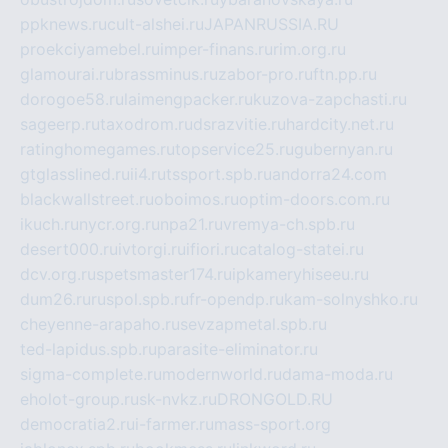
ppknews.ru
cult-alshei.ru
JAPANRUSSIA.RU
proekciyamebel.ru
imper-finans.ru
rim.org.ru
glamourai.ru
brassminus.ru
zabor-pro.ru
ftn.pp.ru
dorogoe58.ru
laimengpacker.ru
kuzova-zapchasti.ru
sageerp.ru
taxodrom.ru
dsrazvitie.ru
hardcity.net.ru
ratinghomegames.ru
topservice25.ru
gubernyan.ru
gtglasslined.ru
ii4.ru
tssport.spb.ru
andorra24.com
blackwallstreet.ru
oboimos.ru
optim-doors.com.ru
ikuch.ru
nycr.org.ru
npa21.ru
vremya-ch.spb.ru
desert000.ru
ivtorgi.ru
ifiori.ru
catalog-statei.ru
dcv.org.ru
spetsmaster174.ru
ipkameryhiseeu.ru
dum26.ru
ruspol.spb.ru
fr-opendp.ru
kam-solnyshko.ru
cheyenne-arapaho.ru
sevzapmetal.spb.ru
ted-lapidus.spb.ru
parasite-eliminator.ru
sigma-complete.ru
modernworld.ru
dama-moda.ru
eholot-group.ru
sk-nvkz.ru
DRONGOLD.RU
democratia2.ru
i-farmer.ru
mass-sport.org