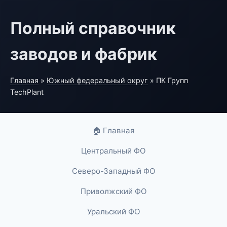
Полный справочник
заводов и фабрик
Главная
»
Южный федеральный округ
» ПК Групп
TechPlant
🏠 Главная
Центральный ФО
Северо-Западный ФО
Приволжский ФО
Уральский ФО