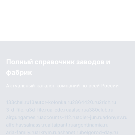
Полный справочник заводов и
фабрик
Актуальный каталог компаний по всей России
133chel.ru
13autor-kolonka.ru
2864420.ru
2rich.ru
3-d-file.ru
3d-file.ru
a-cdc.ru
aalse.ru
a380club.ru
airgungames.ru
accounts-112.ru
adler-jun.ru
adonyev.ru
alfeihavsalnassr.ru
altaipant.ru
argentinamia.ru
aria-family.ru
arkrym.ru
ashanet.ru
belgorod-day.ru