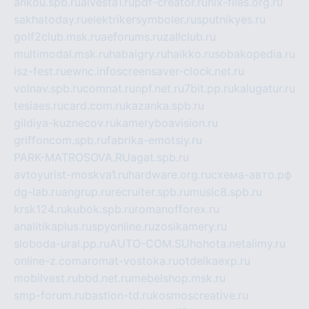
ankou.spb.ru
alvesta1.ru
pdf-creator.ru
nix-files.org.ru
sakhatoday.ru
elektrikersymboler.ru
sputnikyes.ru
golf2club.msk.ru
aeforums.ru
zallclub.ru
multimodal.msk.ru
habaigry.ru
haikko.ru
sobakopedia.ru
isz-fest.ru
ewnc.info
screensaver-clock.net.ru
volnav.spb.ru
comnat.ru
npf.net.ru
7bit.pp.ru
kalugatur.ru
tesiaes.ru
card.com.ru
kazanka.spb.ru
gildiya-kuznecov.ru
kameryboavision.ru
griffoncom.spb.ru
fabrika-emotsiy.ru
PARK-MATROSOVA.RU
agat.spb.ru
avtoyurist-moskva1.ru
hardware.org.ru
схема-авто.рф
dg-lab.ru
angrup.ru
recruiter.spb.ru
music8.spb.ru
krsk124.ru
kubok.spb.ru
romanofforex.ru
analitikaplus.ru
spyonline.ru
zosikamery.ru
sloboda-ural.pp.ru
AUTO-COM.SU
hohota.net
alimy.ru
online-z.com
aromat-vostoka.ru
otdelkaexp.ru
mobilvest.ru
bbd.net.ru
mebelshop.msk.ru
smp-forum.ru
bastion-td.ru
kosmoscreative.ru