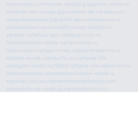
musicoutlet.ru
china.msk.ru
bulldog.su
grimm-online.ru
outlander.net.ru
maga.spb.ru
anime-sell.ru
keseloy.ru
газприборсервис.рф
karmin.spb.ru
shekswood.ru
tischlermebel.ru
automall66.ru
mag-vladimir.ru
yardbar.ru
kiwitour.spb.ru
indesign.com.ru
freestylemebel.ru
bany-samara.ru
rsei.ru
naidisvoyput.ru
mgsn-invest.ru
ipkamerasannce.ru
alicante-house.ru
ibelka74.ru
cozyhouse.info
vlkargalev-studio.ru
700mb.ru
figura-ufa.ru
alina-live.ru
belarusiannews.ru
womenknow.ru
dos-vniimk.ru
sega.net.ru
dv.net.ru
phenomenonsofhistory.com
telesputnik.net.ru
wall.pp.ru
pylesosroidmi.ru
gtc-clan.ru
cligs.ru
bibikazap.ru
popova.org.ru
netwhistler.spb.ru
bellvil.ru
bonzon.ru
iss-vladik.ru
defiparis.net.ru
las-gryzas.ru
amku.ru
electednews.spb.ru
feather.org.ru
spar72.ru
tankiigri.ru
dominus.com.ru
ibtree.ru
sanykool.pp.ru
unixlib.org.ru
menatep.spb.ru
gartenterrassen.ru
printeka.ru