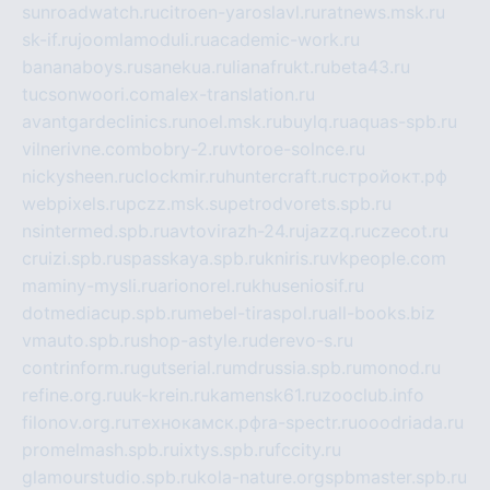
sunroadwatch.ru
citroen-yaroslavl.ru
ratnews.msk.ru
sk-if.ru
joomlamoduli.ru
academic-work.ru
bananaboys.ru
sanekua.ru
lianafrukt.ru
beta43.ru
tucsonwoori.com
alex-translation.ru
avantgardeclinics.ru
noel.msk.ru
buylq.ru
aquas-spb.ru
vilnerivne.com
bobry-2.ru
vtoroe-solnce.ru
nickysheen.ru
clockmir.ru
huntercraft.ru
стройокт.рф
webpixels.ru
pczz.msk.su
petrodvorets.spb.ru
nsintermed.spb.ru
avtovirazh-24.ru
jazzq.ru
czecot.ru
cruizi.spb.ru
spasskaya.spb.ru
kniris.ru
vkpeople.com
maminy-mysli.ru
arionorel.ru
khuseniosif.ru
dotmediacup.spb.ru
mebel-tiraspol.ru
all-books.biz
vmauto.spb.ru
shop-astyle.ru
derevo-s.ru
contrinform.ru
gutserial.ru
mdrussia.spb.ru
monod.ru
refine.org.ru
uk-krein.ru
kamensk61.ru
zooclub.info
filonov.org.ru
технокамск.рф
ra-spectr.ru
ooodriada.ru
promelmash.spb.ru
ixtys.spb.ru
fccity.ru
glamourstudio.spb.ru
kola-nature.org
spbmaster.spb.ru