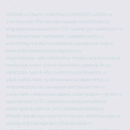
133chel.ru
13autor-kolonka.ru
2864420.ru
2rich.ru
3-d-file.ru
3d-file.ru
a-cdc.ru
aalse.ru
a380club.ru
airgungames.ru
accounts-112.ru
adler-jun.ru
adonyev.ru
alfeihavsalnassr.ru
altaipant.ru
argentinamia.ru
aria-family.ru
arkrym.ru
ashanet.ru
belgorod-day.ru
bankaribi.ru
bandamn.ru
bigfatcc.ru
blagodarenie-spb.ru
borodino-media.ru
card-voice.ru
cardvoice.ru
zed-online.ru
zvonitut.ru
zebra-tlt.ru
zarafshan.ru
york-life.ru
vintovoykompressor.ru
vladivostok-map.ru
vlknrussia.ru
wasabi-shop.ru
webamator.ru
zaryna.ru
youtubefree.ru
x-ton.ru
trade-farm.ru
tajuncos.ru
taksu.ru
tor-lyubov-i-grom.ru
spayderhed-2022.ru
splclub.ru
stoppamedia.ru
snow-guard.ru
slovar-ivrit.ru
cleanmedicine.ru
shkurki-karakulya.ru
kanotiforet.spb.ru
tutmassage.ru
ecolog.org.ru
praga.spb.ru
falcorussia.ru