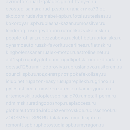
avrmotors.ru
art-galadesign.ru
tiffany-c.ru
ecostep-samara.ru
d-p.spb.ru
галактика73.рф
sko.com.ru
davitamebel-spb.ru
fotsis.ru
tesiaes.ru
kokoroyari.spb.ru
blesna-kazan.ru
mossilver.ru
lenderoq.ru
sergeydobrin.ru
tochkazvuka.msk.ru
people-of-art.ru
bezzubova.ru
clubtibet.ru
orior-aks.ru
dynamoauto.ru
szk-favorit.ru
carlines.ru
flatnsk.ru
kingbolenskaner.ru
alex-motor.ru
astroline.net.ru
act1.spb.ru
polyglot.com.ru
gidlipetsk.ru
ooo-driada.ru
detsad125.ru
mir-zdoroviya.ru
bruslanovo.ru
siterem.ru
council.spb.ru
лодкипатриот.рф
kafekolizey.ru
iclub.net.ru
gazon-easy.ru
sugarepilekb.ru
grinox.ru
pylesostineco.ru
msts-ozarenie.ru
kameryjooan.ru
artemovskij.ru
dopler.spb.ru
aid70.ru
metall-perm.ru
ndm.msk.ru
ratingzooshop.ru
apiaccess.ru
globalautotrade.info
bezverhovskoe.ru
drsschool.ru
ZOOSMART.SPB.RU
dalakony.ru
medikijob.ru
remontt.spb.ru
photostudia.spb.ru
myragon.ru