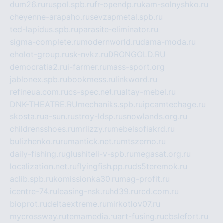
dum26.ru
ruspol.spb.ru
fr-opendp.ru
kam-solnyshko.ru
cheyenne-arapaho.ru
sevzapmetal.spb.ru
ted-lapidus.spb.ru
parasite-eliminator.ru
sigma-complete.ru
modernworld.ru
dama-moda.ru
eholot-group.ru
sk-nvkz.ru
DRONGOLD.RU
democratia2.ru
i-farmer.ru
mass-sport.org
jablonex.spb.ru
bookmess.ru
linkword.ru
refineua.com.ru
cs-spec.net.ru
altay-mebel.ru
DNK-THEATRE.RU
mechaniks.spb.ru
ipcamtechage.ru
skosta.ru
a-sun.ru
stroy-ldsp.ru
snowlands.org.ru
childrensshoes.ru
mrlizzy.ru
mebelsofiakrd.ru
bulizhenko.ru
rumantick.net.ru
mtszerno.ru
daily-fishing.ru
glushiteli-v-spb.ru
megasat.org.ru
localization.net.ru
flyingfish.pp.ru
ds5teremok.ru
aclib.spb.ru
komissionka30.ru
mag-profit.ru
icentre-74.ru
leasing-nsk.ru
hd39.ru
rcd.com.ru
bioprot.ru
deltaextreme.ru
mirkotlov07.ru
mycrossway.ru
temamedia.ru
art-fusing.ru
cbslefort.ru