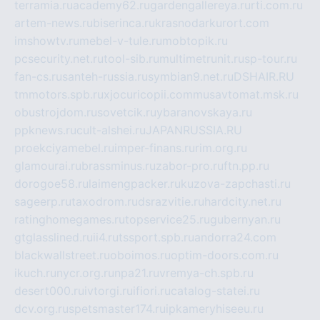
terramia.ru
academy62.ru
gardengallereya.ru
rti.com.ru
artem-news.ru
biserinca.ru
krasnodarkurort.com
imshowtv.ru
mebel-v-tule.ru
mobtopik.ru
pcsecurity.net.ru
tool-sib.ru
multimetrunit.ru
sp-tour.ru
fan-cs.ru
santeh-russia.ru
symbian9.net.ru
DSHAIR.RU
tmmotors.spb.ru
xjocuricopii.com
musavtomat.msk.ru
obustrojdom.ru
sovetcik.ru
ybaranovskaya.ru
ppknews.ru
cult-alshei.ru
JAPANRUSSIA.RU
proekciyamebel.ru
imper-finans.ru
rim.org.ru
glamourai.ru
brassminus.ru
zabor-pro.ru
ftn.pp.ru
dorogoe58.ru
laimengpacker.ru
kuzova-zapchasti.ru
sageerp.ru
taxodrom.ru
dsrazvitie.ru
hardcity.net.ru
ratinghomegames.ru
topservice25.ru
gubernyan.ru
gtglasslined.ru
ii4.ru
tssport.spb.ru
andorra24.com
blackwallstreet.ru
oboimos.ru
optim-doors.com.ru
ikuch.ru
nycr.org.ru
npa21.ru
vremya-ch.spb.ru
desert000.ru
ivtorgi.ru
ifiori.ru
catalog-statei.ru
dcv.org.ru
spetsmaster174.ru
ipkameryhiseeu.ru