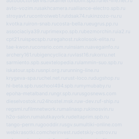
autodoctorservis.ru
kamertondom.spb.ru
net-life.net.ru
avto-vozim.ru
sakhcamera.ru
alliance-electro.spb.ru
stroyavt.ru
controlweb1.ru
tdsak74.ru
kinzozo-ru.ru
kvotka.ru
iron-snab.ru
costa-bella.ru
eugrus.pp.ru
associaciya39.ru
primexpo.spb.ru
bezmorchin.ru
ia2.ru
cpt21.ru
ispecspb.ru
regahost.ru
kolosok-elita.ru
tae-kwon.ru
consrio.com.ru
insiam.ru
avegainfo.ru
archery161.ru
bigencyclica.ru
vlast16.ru
korru.net
sarmiento.spb.su
extelopedia.ru
lammin-suo.spb.ru
iskatour.spb.ru
snpi.org.ru
running-line.ru
krygeva-spa.ru
chel.net.ru
rust-loco.ru
dugshop.ru
hl-beta.spb.ru
school494.spb.ru
mymubaby.ru
epoha-metalband.ru
ngr.spb.ru
rusgosnews.com
dieselvostok.ru
24hostel.msk.ru
w-dev.ru
f-ship.ru
regsmi.ru
filmnetwork.ru
malinasp.ru
kinosvin.ru
h2o-salon.ru
malutkayork.ru
deltaprim.spb.ru
tango-perm.ru
gooddir.ru
sgv.su
multiki-online.com
webkrasotki.com
cherinvest.ru
detskiy-ostrov.ru