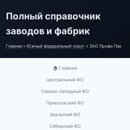
Полный справочник
заводов и фабрик
Главная
»
Южный федеральный округ
» ЗАО Профи Пак
🏠 Главная
Центральный ФО
Северо-Западный ФО
Приволжский ФО
Уральский ФО
Сибирский ФО