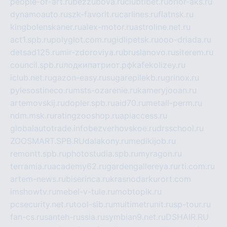
people-of-art.ru
bezzubova.ru
clubtibet.ru
orior-aks.ru
dynamoauto.ru
szk-favorit.ru
carlines.ru
flatnsk.ru
kingbolenskaner.ru
alex-motor.ru
astroline.net.ru
act1.spb.ru
polyglot.com.ru
gidlipetsk.ru
ooo-driada.ru
detsad125.ru
mir-zdoroviya.ru
bruslanovo.ru
siterem.ru
council.spb.ru
лодкипатриот.рф
kafekolizey.ru
iclub.net.ru
gazon-easy.ru
sugarepilekb.ru
grinox.ru
pylesostineco.ru
msts-ozarenie.ru
kameryjooan.ru
artemovskij.ru
dopler.spb.ru
aid70.ru
metall-perm.ru
ndm.msk.ru
ratingzooshop.ru
apiaccess.ru
globalautotrade.info
bezverhovskoe.ru
drsschool.ru
ZOOSMART.SPB.RU
dalakony.ru
medikijob.ru
remontt.spb.ru
photostudia.spb.ru
myragon.ru
terramia.ru
academy62.ru
gardengallereya.ru
rti.com.ru
artem-news.ru
biserinca.ru
krasnodarkurort.com
imshowtv.ru
mebel-v-tule.ru
mobtopik.ru
pcsecurity.net.ru
tool-sib.ru
multimetrunit.ru
sp-tour.ru
fan-cs.ru
santeh-russia.ru
symbian9.net.ru
DSHAIR.RU