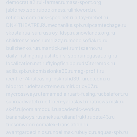
democratia2.ru
i-farmer.ru
mass-sport.org
jablonex.spb.ru
bookmess.ru
linkword.ru
refineua.com.ru
cs-spec.net.ru
altay-mebel.ru
DNK-THEATRE.RU
mechaniks.spb.ru
ipcamtechage.ru
skosta.ru
a-sun.ru
stroy-ldsp.ru
snowlands.org.ru
childrensshoes.ru
mrlizzy.ru
mebelsofiakrd.ru
bulizhenko.ru
rumantick.net.ru
mtszerno.ru
daily-fishing.ru
glushiteli-v-spb.ru
megasat.org.ru
localization.net.ru
flyingfish.pp.ru
ds5teremok.ru
aclib.spb.ru
komissionka30.ru
mag-profit.ru
icentre-74.ru
leasing-nsk.ru
hd39.ru
rcd.com.ru
bioprot.ru
deltaextreme.ru
mirkotlov07.ru
mycrossway.ru
temamedia.ru
art-fusing.ru
cbslefort.ru
sunroadwatch.ru
citroen-yaroslavl.ru
ratnews.msk.ru
sk-if.ru
joomlamoduli.ru
academic-work.ru
bananaboys.ru
sanekua.ru
lianafrukt.ru
beta43.ru
tucsonwoori.com
alex-translation.ru
avantgardeclinics.ru
noel.msk.ru
buylq.ru
aquas-spb.ru