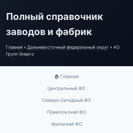
Полный справочник
заводов и фабрик
Главная
»
Дальневосточный федеральный округ
» АО
Групп Энерго
🏠 Главная
Центральный ФО
Северо-Западный ФО
Приволжский ФО
Уральский ФО