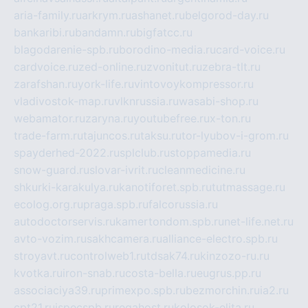
aria-family.ru
arkrym.ru
ashanet.ru
belgorod-day.ru
bankaribi.ru
bandamn.ru
bigfatcc.ru
blagodarenie-spb.ru
borodino-media.ru
card-voice.ru
cardvoice.ru
zed-online.ru
zvonitut.ru
zebra-tlt.ru
zarafshan.ru
york-life.ru
vintovoykompressor.ru
vladivostok-map.ru
vlknrussia.ru
wasabi-shop.ru
webamator.ru
zaryna.ru
youtubefree.ru
x-ton.ru
trade-farm.ru
tajuncos.ru
taksu.ru
tor-lyubov-i-grom.ru
spayderhed-2022.ru
splclub.ru
stoppamedia.ru
snow-guard.ru
slovar-ivrit.ru
cleanmedicine.ru
shkurki-karakulya.ru
kanotiforet.spb.ru
tutmassage.ru
ecolog.org.ru
praga.spb.ru
falcorussia.ru
autodoctorservis.ru
kamertondom.spb.ru
net-life.net.ru
avto-vozim.ru
sakhcamera.ru
alliance-electro.spb.ru
stroyavt.ru
controlweb1.ru
tdsak74.ru
kinzozo-ru.ru
kvotka.ru
iron-snab.ru
costa-bella.ru
eugrus.pp.ru
associaciya39.ru
primexpo.spb.ru
bezmorchin.ru
ia2.ru
cpt21.ru
ispecspb.ru
regahost.ru
kolosok-elita.ru