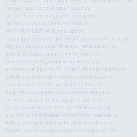
volnav.spb.ru
comnat.ru
npf.net.ru
7bit.pp.ru
kalugatur.ru
tesiaes.ru
card.com.ru
kazanka.spb.ru
gildiya-kuznecov.ru
kameryboavision.ru
griffoncom.spb.ru
fabrika-emotsiy.ru
PARK-MATROSOVA.RU
agat.spb.ru
avtoyurist-moskva1.ru
hardware.org.ru
схема-авто.рф
dg-lab.ru
angrup.ru
recruiter.spb.ru
music8.spb.ru
krsk124.ru
kubok.spb.ru
romanofforex.ru
analitikaplus.ru
spyonline.ru
zosikamery.ru
sloboda-ural.pp.ru
AUTO-COM.SU
hohota.net
alimy.ru
online-z.com
aromat-vostoka.ru
otdelkaexp.ru
mobilvest.ru
bbd.net.ru
mebelshop.msk.ru
smp-forum.ru
bastion-td.ru
kosmoscreative.ru
avrmotors.ru
art-galadesign.ru
tiffany-c.ru
ecostep-samara.ru
d-p.spb.ru
галактика73.рф
sko.com.ru
davitamebel-spb.ru
fotsis.ru
tesiaes.ru
kokoroyari.spb.ru
blesna-kazan.ru
mossilver.ru
lenderoq.ru
sergeydobrin.ru
tochkazvuka.msk.ru