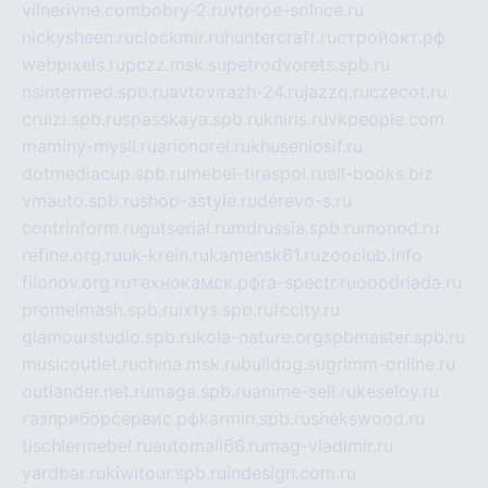
vilnerivne.com
bobry-2.ru
vtoroe-solnce.ru
nickysheen.ru
clockmir.ru
huntercraft.ru
стройокт.рф
webpixels.ru
pczz.msk.su
petrodvorets.spb.ru
nsintermed.spb.ru
avtovirazh-24.ru
jazzq.ru
czecot.ru
cruizi.spb.ru
spasskaya.spb.ru
kniris.ru
vkpeople.com
maminy-mysli.ru
arionorel.ru
khuseniosif.ru
dotmediacup.spb.ru
mebel-tiraspol.ru
all-books.biz
vmauto.spb.ru
shop-astyle.ru
derevo-s.ru
contrinform.ru
gutserial.ru
mdrussia.spb.ru
monod.ru
refine.org.ru
uk-krein.ru
kamensk61.ru
zooclub.info
filonov.org.ru
технокамск.рф
ra-spectr.ru
ooodriada.ru
promelmash.spb.ru
ixtys.spb.ru
fccity.ru
glamourstudio.spb.ru
kola-nature.org
spbmaster.spb.ru
musicoutlet.ru
china.msk.ru
bulldog.su
grimm-online.ru
outlander.net.ru
maga.spb.ru
anime-sell.ru
keseloy.ru
газприборсервис.рф
karmin.spb.ru
shekswood.ru
tischlermebel.ru
automall66.ru
mag-vladimir.ru
yardbar.ru
kiwitour.spb.ru
indesign.com.ru