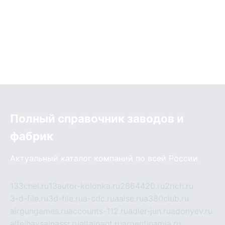
Полный справочник заводов и
фабрик
Актуальный каталог компаний по всей России
133chel.ru
13autor-kolonka.ru
2864420.ru
2rich.ru
3-d-file.ru
3d-file.ru
a-cdc.ru
aalse.ru
a380club.ru
airgungames.ru
accounts-112.ru
adler-jun.ru
adonyev.ru
alfeihavsalnassr.ru
altaipant.ru
argentinamia.ru