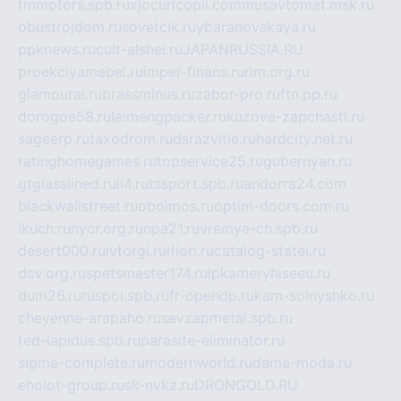
tmmotors.spb.ru
xjocuricopii.com
musavtomat.msk.ru
obustrojdom.ru
sovetcik.ru
ybaranovskaya.ru
ppknews.ru
cult-alshei.ru
JAPANRUSSIA.RU
proekciyamebel.ru
imper-finans.ru
rim.org.ru
glamourai.ru
brassminus.ru
zabor-pro.ru
ftn.pp.ru
dorogoe58.ru
laimengpacker.ru
kuzova-zapchasti.ru
sageerp.ru
taxodrom.ru
dsrazvitie.ru
hardcity.net.ru
ratinghomegames.ru
topservice25.ru
gubernyan.ru
gtglasslined.ru
ii4.ru
tssport.spb.ru
andorra24.com
blackwallstreet.ru
oboimos.ru
optim-doors.com.ru
ikuch.ru
nycr.org.ru
npa21.ru
vremya-ch.spb.ru
desert000.ru
ivtorgi.ru
ifiori.ru
catalog-statei.ru
dcv.org.ru
spetsmaster174.ru
ipkameryhiseeu.ru
dum26.ru
ruspol.spb.ru
fr-opendp.ru
kam-solnyshko.ru
cheyenne-arapaho.ru
sevzapmetal.spb.ru
ted-lapidus.spb.ru
parasite-eliminator.ru
sigma-complete.ru
modernworld.ru
dama-moda.ru
eholot-group.ru
sk-nvkz.ru
DRONGOLD.RU