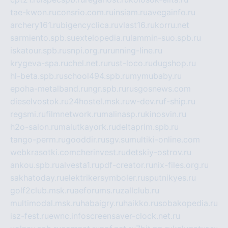
tae-kwon.ru
consrio.com.ru
insiam.ru
avegainfo.ru
archery161.ru
bigencyclica.ru
vlast16.ru
korru.net
sarmiento.spb.su
extelopedia.ru
lammin-suo.spb.ru
iskatour.spb.ru
snpi.org.ru
running-line.ru
krygeva-spa.ru
chel.net.ru
rust-loco.ru
dugshop.ru
hl-beta.spb.ru
school494.spb.ru
mymubaby.ru
epoha-metalband.ru
ngr.spb.ru
rusgosnews.com
dieselvostok.ru
24hostel.msk.ru
w-dev.ru
f-ship.ru
regsmi.ru
filmnetwork.ru
malinasp.ru
kinosvin.ru
h2o-salon.ru
malutkayork.ru
deltaprim.spb.ru
tango-perm.ru
gooddir.ru
sgv.su
multiki-online.com
webkrasotki.com
cherinvest.ru
detskiy-ostrov.ru
ankou.spb.ru
alvesta1.ru
pdf-creator.ru
nix-files.org.ru
sakhatoday.ru
elektrikersymboler.ru
sputnikyes.ru
golf2club.msk.ru
aeforums.ru
zallclub.ru
multimodal.msk.ru
habaigry.ru
haikko.ru
sobakopedia.ru
isz-fest.ru
ewnc.info
screensaver-clock.net.ru