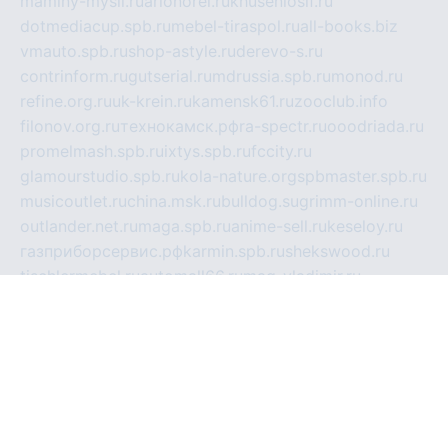
maminy-mysli.ru
arionorel.ru
khuseniosif.ru
dotmediacup.spb.ru
mebel-tiraspol.ru
all-books.biz
vmauto.spb.ru
shop-astyle.ru
derevo-s.ru
contrinform.ru
gutserial.ru
mdrussia.spb.ru
monod.ru
refine.org.ru
uk-krein.ru
kamensk61.ru
zooclub.info
filonov.org.ru
технокамск.рф
ra-spectr.ru
ooodriada.ru
promelmash.spb.ru
ixtys.spb.ru
fccity.ru
glamourstudio.spb.ru
kola-nature.org
spbmaster.spb.ru
musicoutlet.ru
china.msk.ru
bulldog.su
grimm-online.ru
outlander.net.ru
maga.spb.ru
anime-sell.ru
keseloy.ru
газприборсервис.рф
karmin.spb.ru
shekswood.ru
tischlermebel.ru
automall66.ru
mag-vladimir.ru
yardbar.ru
kiwitour.spb.ru
indesign.com.ru
freestylemebel.ru
bany-samara.ru
rsei.ru
naidisvoyput.ru
mgsn-invest.ru
ipkamerasannce.ru
alicante-house.ru
ibelka74.ru
cozyhouse.info
vlkargalev-studio.ru
700mb.ru
figura-ufa.ru
alina-live.ru
belarusiannews.ru
womenknow.ru
dos-vniimk.ru