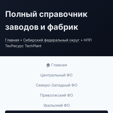
Полный справочник
заводов и фабрик
Главная
»
Сибирский федеральный округ
» НПП
ТехРесурс TechPlant
🏠 Главная
Центральный ФО
Северо-Западный ФО
Приволжский ФО
Уральский ФО