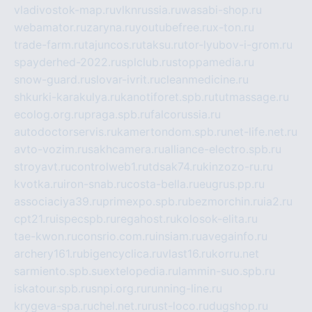
vladivostok-map.ru
vlknrussia.ru
wasabi-shop.ru
webamator.ru
zaryna.ru
youtubefree.ru
x-ton.ru
trade-farm.ru
tajuncos.ru
taksu.ru
tor-lyubov-i-grom.ru
spayderhed-2022.ru
splclub.ru
stoppamedia.ru
snow-guard.ru
slovar-ivrit.ru
cleanmedicine.ru
shkurki-karakulya.ru
kanotiforet.spb.ru
tutmassage.ru
ecolog.org.ru
praga.spb.ru
falcorussia.ru
autodoctorservis.ru
kamertondom.spb.ru
net-life.net.ru
avto-vozim.ru
sakhcamera.ru
alliance-electro.spb.ru
stroyavt.ru
controlweb1.ru
tdsak74.ru
kinzozo-ru.ru
kvotka.ru
iron-snab.ru
costa-bella.ru
eugrus.pp.ru
associaciya39.ru
primexpo.spb.ru
bezmorchin.ru
ia2.ru
cpt21.ru
ispecspb.ru
regahost.ru
kolosok-elita.ru
tae-kwon.ru
consrio.com.ru
insiam.ru
avegainfo.ru
archery161.ru
bigencyclica.ru
vlast16.ru
korru.net
sarmiento.spb.su
extelopedia.ru
lammin-suo.spb.ru
iskatour.spb.ru
snpi.org.ru
running-line.ru
krygeva-spa.ru
chel.net.ru
rust-loco.ru
dugshop.ru