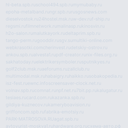
hl-beta.spb.ru
school494.spb.ru
mymubaby.ru
epoha-metalband.ru
ngr.spb.ru
rusgosnews.com
dieselvostok.ru
24hostel.msk.ru
w-dev.ru
f-ship.ru
regsmi.ru
filmnetwork.ru
malinasp.ru
kinosvin.ru
h2o-salon.ru
malutkayork.ru
deltaprim.spb.ru
tango-perm.ru
gooddir.ru
sgv.su
multiki-online.com
webkrasotki.com
cherinvest.ru
detskiy-ostrov.ru
ankou.spb.ru
alvesta1.ru
pdf-creator.ru
nix-files.org.ru
sakhatoday.ru
elektrikersymboler.ru
sputnikyes.ru
golf2club.msk.ru
aeforums.ru
zallclub.ru
multimodal.msk.ru
habaigry.ru
haikko.ru
sobakopedia.ru
isz-fest.ru
ewnc.info
screensaver-clock.net.ru
volnav.spb.ru
comnat.ru
npf.net.ru
7bit.pp.ru
kalugatur.ru
tesiaes.ru
card.com.ru
kazanka.spb.ru
gildiya-kuznecov.ru
kameryboavision.ru
griffoncom.spb.ru
fabrika-emotsiy.ru
PARK-MATROSOVA.RU
agat.spb.ru
avtoyurist-moskva1.ru
hardware.org.ru
схема-авто.рф