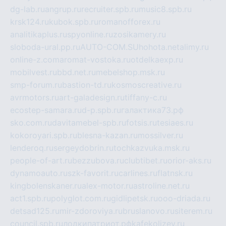
dg-lab.ru
angrup.ru
recruiter.spb.ru
music8.spb.ru
krsk124.ru
kubok.spb.ru
romanofforex.ru
analitikaplus.ru
spyonline.ru
zosikamery.ru
sloboda-ural.pp.ru
AUTO-COM.SU
hohota.net
alimy.ru
online-z.com
aromat-vostoka.ru
otdelkaexp.ru
mobilvest.ru
bbd.net.ru
mebelshop.msk.ru
smp-forum.ru
bastion-td.ru
kosmoscreative.ru
avrmotors.ru
art-galadesign.ru
tiffany-c.ru
ecostep-samara.ru
d-p.spb.ru
галактика73.рф
sko.com.ru
davitamebel-spb.ru
fotsis.ru
tesiaes.ru
kokoroyari.spb.ru
blesna-kazan.ru
mossilver.ru
lenderoq.ru
sergeydobrin.ru
tochkazvuka.msk.ru
people-of-art.ru
bezzubova.ru
clubtibet.ru
orior-aks.ru
dynamoauto.ru
szk-favorit.ru
carlines.ru
flatnsk.ru
kingbolenskaner.ru
alex-motor.ru
astroline.net.ru
act1.spb.ru
polyglot.com.ru
gidlipetsk.ru
ooo-driada.ru
detsad125.ru
mir-zdoroviya.ru
bruslanovo.ru
siterem.ru
council.spb.ru
лодкипатриот.рф
kafekolizey.ru