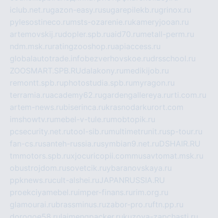
iclub.net.ru
gazon-easy.ru
sugarepilekb.ru
grinox.ru
pylesostineco.ru
msts-ozarenie.ru
kameryjooan.ru
artemovskij.ru
dopler.spb.ru
aid70.ru
metall-perm.ru
ndm.msk.ru
ratingzooshop.ru
apiaccess.ru
globalautotrade.info
bezverhovskoe.ru
drsschool.ru
ZOOSMART.SPB.RU
dalakony.ru
medikijob.ru
remontt.spb.ru
photostudia.spb.ru
myragon.ru
terramia.ru
academy62.ru
gardengallereya.ru
rti.com.ru
artem-news.ru
biserinca.ru
krasnodarkurort.com
imshowtv.ru
mebel-v-tule.ru
mobtopik.ru
pcsecurity.net.ru
tool-sib.ru
multimetrunit.ru
sp-tour.ru
fan-cs.ru
santeh-russia.ru
symbian9.net.ru
DSHAIR.RU
tmmotors.spb.ru
xjocuricopii.com
musavtomat.msk.ru
obustrojdom.ru
sovetcik.ru
ybaranovskaya.ru
ppknews.ru
cult-alshei.ru
JAPANRUSSIA.RU
proekciyamebel.ru
imper-finans.ru
rim.org.ru
glamourai.ru
brassminus.ru
zabor-pro.ru
ftn.pp.ru
dorogoe58.ru
laimengpacker.ru
kuzova-zapchasti.ru