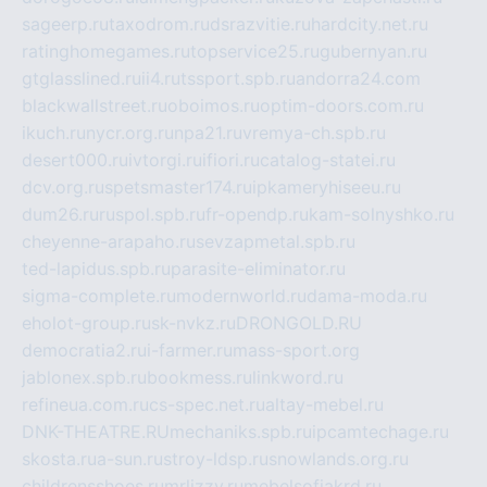
sageerp.ru
taxodrom.ru
dsrazvitie.ru
hardcity.net.ru
ratinghomegames.ru
topservice25.ru
gubernyan.ru
gtglasslined.ru
ii4.ru
tssport.spb.ru
andorra24.com
blackwallstreet.ru
oboimos.ru
optim-doors.com.ru
ikuch.ru
nycr.org.ru
npa21.ru
vremya-ch.spb.ru
desert000.ru
ivtorgi.ru
ifiori.ru
catalog-statei.ru
dcv.org.ru
spetsmaster174.ru
ipkameryhiseeu.ru
dum26.ru
ruspol.spb.ru
fr-opendp.ru
kam-solnyshko.ru
cheyenne-arapaho.ru
sevzapmetal.spb.ru
ted-lapidus.spb.ru
parasite-eliminator.ru
sigma-complete.ru
modernworld.ru
dama-moda.ru
eholot-group.ru
sk-nvkz.ru
DRONGOLD.RU
democratia2.ru
i-farmer.ru
mass-sport.org
jablonex.spb.ru
bookmess.ru
linkword.ru
refineua.com.ru
cs-spec.net.ru
altay-mebel.ru
DNK-THEATRE.RU
mechaniks.spb.ru
ipcamtechage.ru
skosta.ru
a-sun.ru
stroy-ldsp.ru
snowlands.org.ru
childrensshoes.ru
mrlizzy.ru
mebelsofiakrd.ru