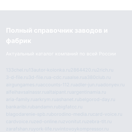
Полный справочник заводов и
фабрик
Актуальный каталог компаний по всей России
133chel.ru
13autor-kolonka.ru
2864420.ru
2rich.ru
3-d-file.ru
3d-file.ru
a-cdc.ru
aalse.ru
a380club.ru
airgungames.ru
accounts-112.ru
adler-jun.ru
adonyev.ru
alfeihavsalnassr.ru
altaipant.ru
argentinamia.ru
aria-family.ru
arkrym.ru
ashanet.ru
belgorod-day.ru
bankaribi.ru
bandamn.ru
bigfatcc.ru
blagodarenie-spb.ru
borodino-media.ru
card-voice.ru
cardvoice.ru
zed-online.ru
zvonitut.ru
zebra-tlt.ru
zarafshan.ru
york-life.ru
vintovoykompressor.ru