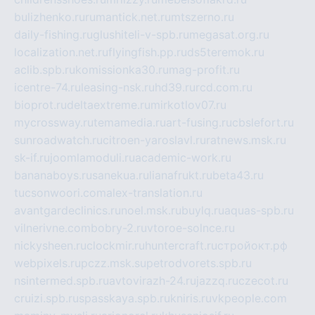
bulizhenko.ru
rumantick.net.ru
mtszerno.ru
daily-fishing.ru
glushiteli-v-spb.ru
megasat.org.ru
localization.net.ru
flyingfish.pp.ru
ds5teremok.ru
aclib.spb.ru
komissionka30.ru
mag-profit.ru
icentre-74.ru
leasing-nsk.ru
hd39.ru
rcd.com.ru
bioprot.ru
deltaextreme.ru
mirkotlov07.ru
mycrossway.ru
temamedia.ru
art-fusing.ru
cbslefort.ru
sunroadwatch.ru
citroen-yaroslavl.ru
ratnews.msk.ru
sk-if.ru
joomlamoduli.ru
academic-work.ru
bananaboys.ru
sanekua.ru
lianafrukt.ru
beta43.ru
tucsonwoori.com
alex-translation.ru
avantgardeclinics.ru
noel.msk.ru
buylq.ru
aquas-spb.ru
vilnerivne.com
bobry-2.ru
vtoroe-solnce.ru
nickysheen.ru
clockmir.ru
huntercraft.ru
стройокт.рф
webpixels.ru
pczz.msk.su
petrodvorets.spb.ru
nsintermed.spb.ru
avtovirazh-24.ru
jazzq.ru
czecot.ru
cruizi.spb.ru
spasskaya.spb.ru
kniris.ru
vkpeople.com