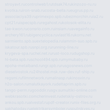
stroyavt.ru
controlweb1.ru
tdsak74.ru
kinzozo-ru.ru
kvotka.ru
iron-snab.ru
costa-bella.ru
eugrus.pp.ru
associaciya39.ru
primexpo.spb.ru
bezmorchin.ru
ia2.ru
cpt21.ru
ispecspb.ru
regahost.ru
kolosok-elita.ru
tae-kwon.ru
consrio.com.ru
insiam.ru
avegainfo.ru
archery161.ru
bigencyclica.ru
vlast16.ru
korru.net
sarmiento.spb.su
extelopedia.ru
lammin-suo.spb.ru
iskatour.spb.ru
snpi.org.ru
running-line.ru
krygeva-spa.ru
chel.net.ru
rust-loco.ru
dugshop.ru
hl-beta.spb.ru
school494.spb.ru
mymubaby.ru
epoha-metalband.ru
ngr.spb.ru
rusgosnews.com
dieselvostok.ru
24hostel.msk.ru
w-dev.ru
f-ship.ru
regsmi.ru
filmnetwork.ru
malinasp.ru
kinosvin.ru
h2o-salon.ru
malutkayork.ru
deltaprim.spb.ru
tango-perm.ru
gooddir.ru
sgv.su
multiki-online.com
webkrasotki.com
cherinvest.ru
detskiy-ostrov.ru
ankou.spb.ru
alvesta1.ru
pdf-creator.ru
nix-files.org.ru
sakhatoday.ru
elektrikersymboler.ru
sputnikyes.ru