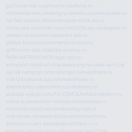
golf2club.msk.ru
aeforums.ru
zallclub.ru
multimodal.msk.ru
habaigry.ru
haikko.ru
sobakopedia.ru
isz-fest.ru
ewnc.info
screensaver-clock.net.ru
volnav.spb.ru
comnat.ru
npf.net.ru
7bit.pp.ru
kalugatur.ru
tesiaes.ru
card.com.ru
kazanka.spb.ru
gildiya-kuznecov.ru
kameryboavision.ru
griffoncom.spb.ru
fabrika-emotsiy.ru
PARK-MATROSOVA.RU
agat.spb.ru
avtoyurist-moskva1.ru
hardware.org.ru
схема-авто.рф
dg-lab.ru
angrup.ru
recruiter.spb.ru
music8.spb.ru
krsk124.ru
kubok.spb.ru
romanofforex.ru
analitikaplus.ru
spyonline.ru
zosikamery.ru
sloboda-ural.pp.ru
AUTO-COM.SU
hohota.net
alimy.ru
online-z.com
aromat-vostoka.ru
otdelkaexp.ru
mobilvest.ru
bbd.net.ru
mebelshop.msk.ru
smp-forum.ru
bastion-td.ru
kosmoscreative.ru
avrmotors.ru
art-galadesign.ru
tiffany-c.ru
ecostep-samara.ru
d-p.spb.ru
галактика73.рф