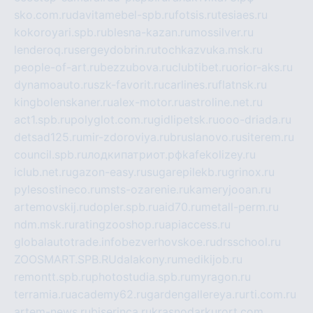
sko.com.ru
davitamebel-spb.ru
fotsis.ru
tesiaes.ru
kokoroyari.spb.ru
blesna-kazan.ru
mossilver.ru
lenderoq.ru
sergeydobrin.ru
tochkazvuka.msk.ru
people-of-art.ru
bezzubova.ru
clubtibet.ru
orior-aks.ru
dynamoauto.ru
szk-favorit.ru
carlines.ru
flatnsk.ru
kingbolenskaner.ru
alex-motor.ru
astroline.net.ru
act1.spb.ru
polyglot.com.ru
gidlipetsk.ru
ooo-driada.ru
detsad125.ru
mir-zdoroviya.ru
bruslanovo.ru
siterem.ru
council.spb.ru
лодкипатриот.рф
kafekolizey.ru
iclub.net.ru
gazon-easy.ru
sugarepilekb.ru
grinox.ru
pylesostineco.ru
msts-ozarenie.ru
kameryjooan.ru
artemovskij.ru
dopler.spb.ru
aid70.ru
metall-perm.ru
ndm.msk.ru
ratingzooshop.ru
apiaccess.ru
globalautotrade.info
bezverhovskoe.ru
drsschool.ru
ZOOSMART.SPB.RU
dalakony.ru
medikijob.ru
remontt.spb.ru
photostudia.spb.ru
myragon.ru
terramia.ru
academy62.ru
gardengallereya.ru
rti.com.ru
artem-news.ru
biserinca.ru
krasnodarkurort.com