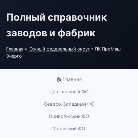
Полный справочник
заводов и фабрик
Главная
»
Южный федеральный округ
» ПК ПроМаш
Энерго
🏠 Главная
Центральный ФО
Северо-Западный ФО
Приволжский ФО
Уральский ФО