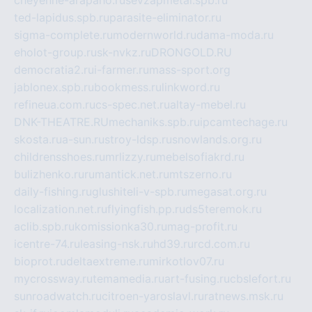
ted-lapidus.spb.ru
parasite-eliminator.ru
sigma-complete.ru
modernworld.ru
dama-moda.ru
eholot-group.ru
sk-nvkz.ru
DRONGOLD.RU
democratia2.ru
i-farmer.ru
mass-sport.org
jablonex.spb.ru
bookmess.ru
linkword.ru
refineua.com.ru
cs-spec.net.ru
altay-mebel.ru
DNK-THEATRE.RU
mechaniks.spb.ru
ipcamtechage.ru
skosta.ru
a-sun.ru
stroy-ldsp.ru
snowlands.org.ru
childrensshoes.ru
mrlizzy.ru
mebelsofiakrd.ru
bulizhenko.ru
rumantick.net.ru
mtszerno.ru
daily-fishing.ru
glushiteli-v-spb.ru
megasat.org.ru
localization.net.ru
flyingfish.pp.ru
ds5teremok.ru
aclib.spb.ru
komissionka30.ru
mag-profit.ru
icentre-74.ru
leasing-nsk.ru
hd39.ru
rcd.com.ru
bioprot.ru
deltaextreme.ru
mirkotlov07.ru
mycrossway.ru
temamedia.ru
art-fusing.ru
cbslefort.ru
sunroadwatch.ru
citroen-yaroslavl.ru
ratnews.msk.ru