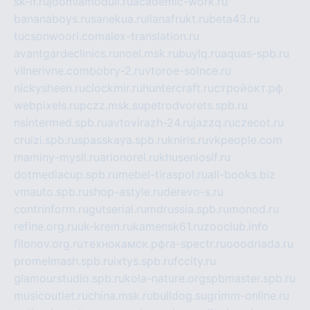
sk-if.ru
joomlamoduli.ru
academic-work.ru
bananaboys.ru
sanekua.ru
lianafrukt.ru
beta43.ru
tucsonwoori.com
alex-translation.ru
avantgardeclinics.ru
noel.msk.ru
buylq.ru
aquas-spb.ru
vilnerivne.com
bobry-2.ru
vtoroe-solnce.ru
nickysheen.ru
clockmir.ru
huntercraft.ru
стройокт.рф
webpixels.ru
pczz.msk.su
petrodvorets.spb.ru
nsintermed.spb.ru
avtovirazh-24.ru
jazzq.ru
czecot.ru
cruizi.spb.ru
spasskaya.spb.ru
kniris.ru
vkpeople.com
maminy-mysli.ru
arionorel.ru
khuseniosif.ru
dotmediacup.spb.ru
mebel-tiraspol.ru
all-books.biz
vmauto.spb.ru
shop-astyle.ru
derevo-s.ru
contrinform.ru
gutserial.ru
mdrussia.spb.ru
monod.ru
refine.org.ru
uk-krein.ru
kamensk61.ru
zooclub.info
filonov.org.ru
технокамск.рф
ra-spectr.ru
ooodriada.ru
promelmash.spb.ru
ixtys.spb.ru
fccity.ru
glamourstudio.spb.ru
kola-nature.org
spbmaster.spb.ru
musicoutlet.ru
china.msk.ru
bulldog.su
grimm-online.ru