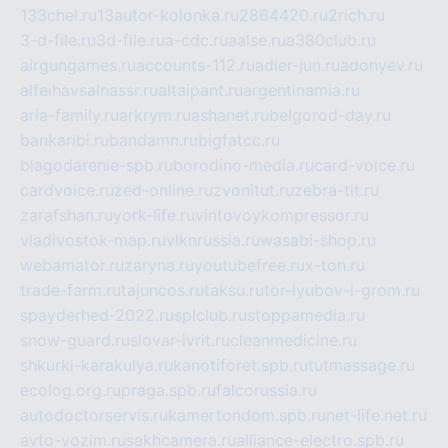
133chel.ru
13autor-kolonka.ru
2864420.ru
2rich.ru
3-d-file.ru
3d-file.ru
a-cdc.ru
aalse.ru
a380club.ru
airgungames.ru
accounts-112.ru
adler-jun.ru
adonyev.ru
alfeihavsalnassr.ru
altaipant.ru
argentinamia.ru
aria-family.ru
arkrym.ru
ashanet.ru
belgorod-day.ru
bankaribi.ru
bandamn.ru
bigfatcc.ru
blagodarenie-spb.ru
borodino-media.ru
card-voice.ru
cardvoice.ru
zed-online.ru
zvonitut.ru
zebra-tlt.ru
zarafshan.ru
york-life.ru
vintovoykompressor.ru
vladivostok-map.ru
vlknrussia.ru
wasabi-shop.ru
webamator.ru
zaryna.ru
youtubefree.ru
x-ton.ru
trade-farm.ru
tajuncos.ru
taksu.ru
tor-lyubov-i-grom.ru
spayderhed-2022.ru
splclub.ru
stoppamedia.ru
snow-guard.ru
slovar-ivrit.ru
cleanmedicine.ru
shkurki-karakulya.ru
kanotiforet.spb.ru
tutmassage.ru
ecolog.org.ru
praga.spb.ru
falcorussia.ru
autodoctorservis.ru
kamertondom.spb.ru
net-life.net.ru
avto-vozim.ru
sakhcamera.ru
alliance-electro.spb.ru