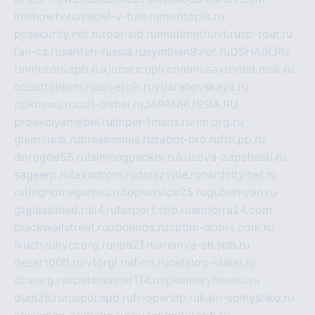
imshowtv.ru
mebel-v-tule.ru
mobtopik.ru
pcsecurity.net.ru
tool-sib.ru
multimetrunit.ru
sp-tour.ru
fan-cs.ru
santeh-russia.ru
symbian9.net.ru
DSHAIR.RU
tmmotors.spb.ru
xjocuricopii.com
musavtomat.msk.ru
obustrojdom.ru
sovetcik.ru
ybaranovskaya.ru
ppknews.ru
cult-alshei.ru
JAPANRUSSIA.RU
proekciyamebel.ru
imper-finans.ru
rim.org.ru
glamourai.ru
brassminus.ru
zabor-pro.ru
ftn.pp.ru
dorogoe58.ru
laimengpacker.ru
kuzova-zapchasti.ru
sageerp.ru
taxodrom.ru
dsrazvitie.ru
hardcity.net.ru
ratinghomegames.ru
topservice25.ru
gubernyan.ru
gtglasslined.ru
ii4.ru
tssport.spb.ru
andorra24.com
blackwallstreet.ru
oboimos.ru
optim-doors.com.ru
ikuch.ru
nycr.org.ru
npa21.ru
vremya-ch.spb.ru
desert000.ru
ivtorgi.ru
ifiori.ru
catalog-statei.ru
dcv.org.ru
spetsmaster174.ru
ipkameryhiseeu.ru
dum26.ru
ruspol.spb.ru
fr-opendp.ru
kam-solnyshko.ru
cheyenne-arapaho.ru
sevzapmetal.spb.ru