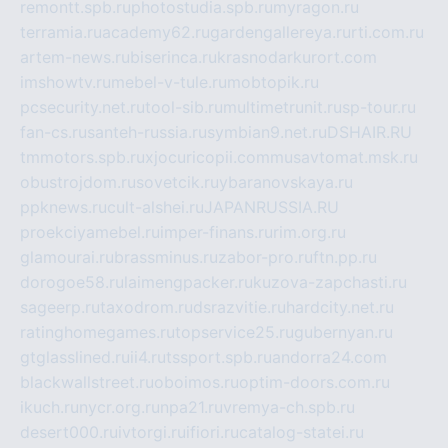
remontt.spb.ru
photostudia.spb.ru
myragon.ru
terramia.ru
academy62.ru
gardengallereya.ru
rti.com.ru
artem-news.ru
biserinca.ru
krasnodarkurort.com
imshowtv.ru
mebel-v-tule.ru
mobtopik.ru
pcsecurity.net.ru
tool-sib.ru
multimetrunit.ru
sp-tour.ru
fan-cs.ru
santeh-russia.ru
symbian9.net.ru
DSHAIR.RU
tmmotors.spb.ru
xjocuricopii.com
musavtomat.msk.ru
obustrojdom.ru
sovetcik.ru
ybaranovskaya.ru
ppknews.ru
cult-alshei.ru
JAPANRUSSIA.RU
proekciyamebel.ru
imper-finans.ru
rim.org.ru
glamourai.ru
brassminus.ru
zabor-pro.ru
ftn.pp.ru
dorogoe58.ru
laimengpacker.ru
kuzova-zapchasti.ru
sageerp.ru
taxodrom.ru
dsrazvitie.ru
hardcity.net.ru
ratinghomegames.ru
topservice25.ru
gubernyan.ru
gtglasslined.ru
ii4.ru
tssport.spb.ru
andorra24.com
blackwallstreet.ru
oboimos.ru
optim-doors.com.ru
ikuch.ru
nycr.org.ru
npa21.ru
vremya-ch.spb.ru
desert000.ru
ivtorgi.ru
ifiori.ru
catalog-statei.ru