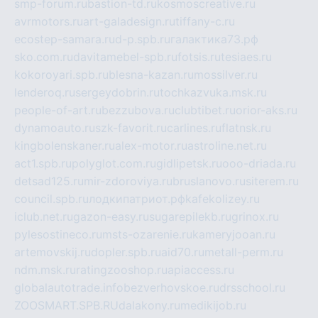
smp-forum.ru
bastion-td.ru
kosmoscreative.ru
avrmotors.ru
art-galadesign.ru
tiffany-c.ru
ecostep-samara.ru
d-p.spb.ru
галактика73.рф
sko.com.ru
davitamebel-spb.ru
fotsis.ru
tesiaes.ru
kokoroyari.spb.ru
blesna-kazan.ru
mossilver.ru
lenderoq.ru
sergeydobrin.ru
tochkazvuka.msk.ru
people-of-art.ru
bezzubova.ru
clubtibet.ru
orior-aks.ru
dynamoauto.ru
szk-favorit.ru
carlines.ru
flatnsk.ru
kingbolenskaner.ru
alex-motor.ru
astroline.net.ru
act1.spb.ru
polyglot.com.ru
gidlipetsk.ru
ooo-driada.ru
detsad125.ru
mir-zdoroviya.ru
bruslanovo.ru
siterem.ru
council.spb.ru
лодкипатриот.рф
kafekolizey.ru
iclub.net.ru
gazon-easy.ru
sugarepilekb.ru
grinox.ru
pylesostineco.ru
msts-ozarenie.ru
kameryjooan.ru
artemovskij.ru
dopler.spb.ru
aid70.ru
metall-perm.ru
ndm.msk.ru
ratingzooshop.ru
apiaccess.ru
globalautotrade.info
bezverhovskoe.ru
drsschool.ru
ZOOSMART.SPB.RU
dalakony.ru
medikijob.ru