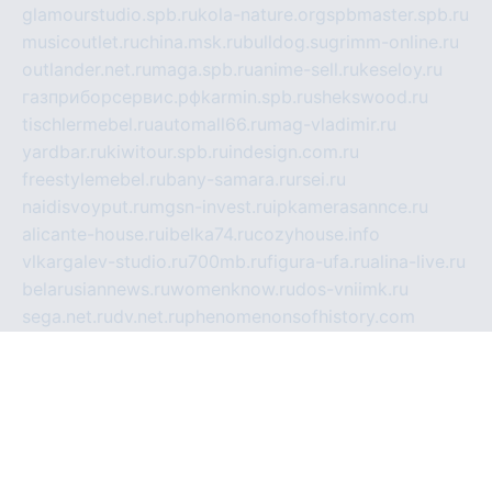
glamourstudio.spb.ru
kola-nature.org
spbmaster.spb.ru
musicoutlet.ru
china.msk.ru
bulldog.su
grimm-online.ru
outlander.net.ru
maga.spb.ru
anime-sell.ru
keseloy.ru
газприборсервис.рф
karmin.spb.ru
shekswood.ru
tischlermebel.ru
automall66.ru
mag-vladimir.ru
yardbar.ru
kiwitour.spb.ru
indesign.com.ru
freestylemebel.ru
bany-samara.ru
rsei.ru
naidisvoyput.ru
mgsn-invest.ru
ipkamerasannce.ru
alicante-house.ru
ibelka74.ru
cozyhouse.info
vlkargalev-studio.ru
700mb.ru
figura-ufa.ru
alina-live.ru
belarusiannews.ru
womenknow.ru
dos-vniimk.ru
sega.net.ru
dv.net.ru
phenomenonsofhistory.com
telesputnik.net.ru
wall.pp.ru
pylesosroidmi.ru
gtc-clan.ru
cligs.ru
bibikazap.ru
popova.org.ru
netwhistler.spb.ru
bellvil.ru
bonzon.ru
iss-vladik.ru
defiparis.net.ru
las-gryzas.ru
amku.ru
electednews.spb.ru
feather.org.ru
spar72.ru
tankiigri.ru
dominus.com.ru
ibtree.ru
sanykool.pp.ru
unixlib.org.ru