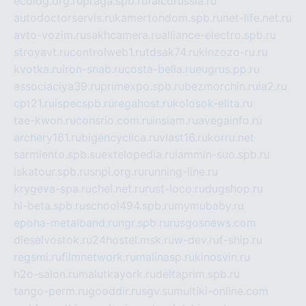
ecolog.org.ru
praga.spb.ru
falcorussia.ru
autodoctorservis.ru
kamertondom.spb.ru
net-life.net.ru
avto-vozim.ru
sakhcamera.ru
alliance-electro.spb.ru
stroyavt.ru
controlweb1.ru
tdsak74.ru
kinzozo-ru.ru
kvotka.ru
iron-snab.ru
costa-bella.ru
eugrus.pp.ru
associaciya39.ru
primexpo.spb.ru
bezmorchin.ru
ia2.ru
cpt21.ru
ispecspb.ru
regahost.ru
kolosok-elita.ru
tae-kwon.ru
consrio.com.ru
insiam.ru
avegainfo.ru
archery161.ru
bigencyclica.ru
vlast16.ru
korru.net
sarmiento.spb.su
extelopedia.ru
lammin-suo.spb.ru
iskatour.spb.ru
snpi.org.ru
running-line.ru
krygeva-spa.ru
chel.net.ru
rust-loco.ru
dugshop.ru
hl-beta.spb.ru
school494.spb.ru
mymubaby.ru
epoha-metalband.ru
ngr.spb.ru
rusgosnews.com
dieselvostok.ru
24hostel.msk.ru
w-dev.ru
f-ship.ru
regsmi.ru
filmnetwork.ru
malinasp.ru
kinosvin.ru
h2o-salon.ru
malutkayork.ru
deltaprim.spb.ru
tango-perm.ru
gooddir.ru
sgv.su
multiki-online.com