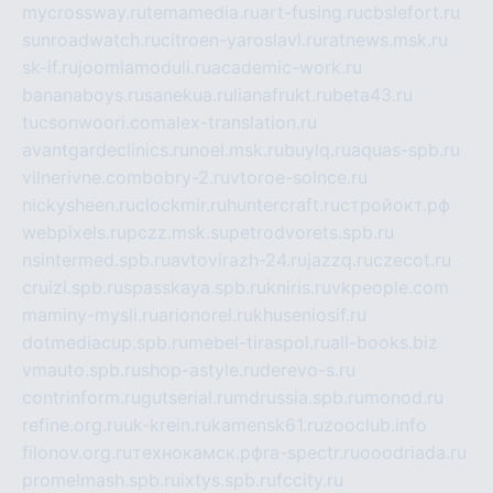
mycrossway.ru
temamedia.ru
art-fusing.ru
cbslefort.ru
sunroadwatch.ru
citroen-yaroslavl.ru
ratnews.msk.ru
sk-if.ru
joomlamoduli.ru
academic-work.ru
bananaboys.ru
sanekua.ru
lianafrukt.ru
beta43.ru
tucsonwoori.com
alex-translation.ru
avantgardeclinics.ru
noel.msk.ru
buylq.ru
aquas-spb.ru
vilnerivne.com
bobry-2.ru
vtoroe-solnce.ru
nickysheen.ru
clockmir.ru
huntercraft.ru
стройокт.рф
webpixels.ru
pczz.msk.su
petrodvorets.spb.ru
nsintermed.spb.ru
avtovirazh-24.ru
jazzq.ru
czecot.ru
cruizi.spb.ru
spasskaya.spb.ru
kniris.ru
vkpeople.com
maminy-mysli.ru
arionorel.ru
khuseniosif.ru
dotmediacup.spb.ru
mebel-tiraspol.ru
all-books.biz
vmauto.spb.ru
shop-astyle.ru
derevo-s.ru
contrinform.ru
gutserial.ru
mdrussia.spb.ru
monod.ru
refine.org.ru
uk-krein.ru
kamensk61.ru
zooclub.info
filonov.org.ru
технокамск.рф
ra-spectr.ru
ooodriada.ru
promelmash.spb.ru
ixtys.spb.ru
fccity.ru