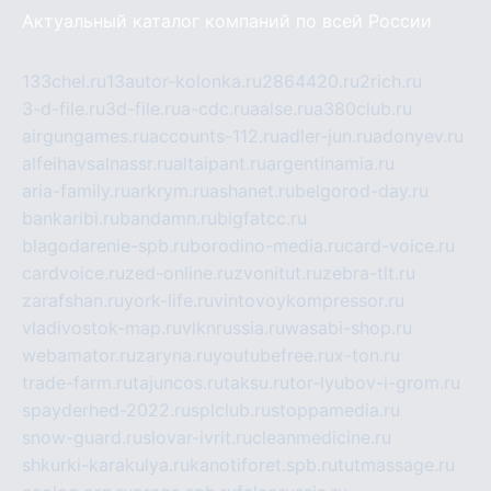
Актуальный каталог компаний по всей России
133chel.ru
13autor-kolonka.ru
2864420.ru
2rich.ru
3-d-file.ru
3d-file.ru
a-cdc.ru
aalse.ru
a380club.ru
airgungames.ru
accounts-112.ru
adler-jun.ru
adonyev.ru
alfeihavsalnassr.ru
altaipant.ru
argentinamia.ru
aria-family.ru
arkrym.ru
ashanet.ru
belgorod-day.ru
bankaribi.ru
bandamn.ru
bigfatcc.ru
blagodarenie-spb.ru
borodino-media.ru
card-voice.ru
cardvoice.ru
zed-online.ru
zvonitut.ru
zebra-tlt.ru
zarafshan.ru
york-life.ru
vintovoykompressor.ru
vladivostok-map.ru
vlknrussia.ru
wasabi-shop.ru
webamator.ru
zaryna.ru
youtubefree.ru
x-ton.ru
trade-farm.ru
tajuncos.ru
taksu.ru
tor-lyubov-i-grom.ru
spayderhed-2022.ru
splclub.ru
stoppamedia.ru
snow-guard.ru
slovar-ivrit.ru
cleanmedicine.ru
shkurki-karakulya.ru
kanotiforet.spb.ru
tutmassage.ru