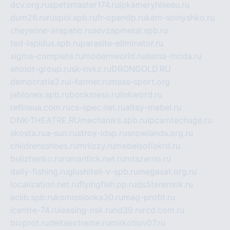
dcv.org.ru
spetsmaster174.ru
ipkameryhiseeu.ru
dum26.ru
ruspol.spb.ru
fr-opendp.ru
kam-solnyshko.ru
cheyenne-arapaho.ru
sevzapmetal.spb.ru
ted-lapidus.spb.ru
parasite-eliminator.ru
sigma-complete.ru
modernworld.ru
dama-moda.ru
eholot-group.ru
sk-nvkz.ru
DRONGOLD.RU
democratia2.ru
i-farmer.ru
mass-sport.org
jablonex.spb.ru
bookmess.ru
linkword.ru
refineua.com.ru
cs-spec.net.ru
altay-mebel.ru
DNK-THEATRE.RU
mechaniks.spb.ru
ipcamtechage.ru
skosta.ru
a-sun.ru
stroy-ldsp.ru
snowlands.org.ru
childrensshoes.ru
mrlizzy.ru
mebelsofiakrd.ru
bulizhenko.ru
rumantick.net.ru
mtszerno.ru
daily-fishing.ru
glushiteli-v-spb.ru
megasat.org.ru
localization.net.ru
flyingfish.pp.ru
ds5teremok.ru
aclib.spb.ru
komissionka30.ru
mag-profit.ru
icentre-74.ru
leasing-nsk.ru
hd39.ru
rcd.com.ru
bioprot.ru
deltaextreme.ru
mirkotlov07.ru