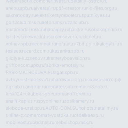
webkrasotki.com
cherinvest.ru
detskiy-ostrov.ru
ankou.spb.ru
alvesta1.ru
pdf-creator.ru
nix-files.org.ru
sakhatoday.ru
elektrikersymboler.ru
sputnikyes.ru
golf2club.msk.ru
aeforums.ru
zallclub.ru
multimodal.msk.ru
habaigry.ru
haikko.ru
sobakopedia.ru
isz-fest.ru
ewnc.info
screensaver-clock.net.ru
volnav.spb.ru
comnat.ru
npf.net.ru
7bit.pp.ru
kalugatur.ru
tesiaes.ru
card.com.ru
kazanka.spb.ru
gildiya-kuznecov.ru
kameryboavision.ru
griffoncom.spb.ru
fabrika-emotsiy.ru
PARK-MATROSOVA.RU
agat.spb.ru
avtoyurist-moskva1.ru
hardware.org.ru
схема-авто.рф
dg-lab.ru
angrup.ru
recruiter.spb.ru
music8.spb.ru
krsk124.ru
kubok.spb.ru
romanofforex.ru
analitikaplus.ru
spyonline.ru
zosikamery.ru
sloboda-ural.pp.ru
AUTO-COM.SU
hohota.net
alimy.ru
online-z.com
aromat-vostoka.ru
otdelkaexp.ru
mobilvest.ru
bbd.net.ru
mebelshop.msk.ru