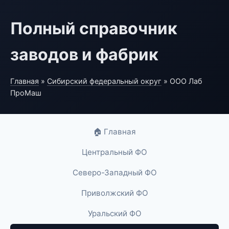
Полный справочник
заводов и фабрик
Главная
»
Сибирский федеральный округ
» ООО Лаб
ПроМаш
🏠 Главная
Центральный ФО
Северо-Западный ФО
Приволжский ФО
Уральский ФО