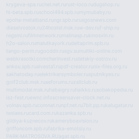
krygeva-spa.ru
chel.net.ru
rust-loco.ru
dugshop.ru
hl-beta.spb.ru
school494.spb.ru
mymubaby.ru
epoha-metalband.ru
ngr.spb.ru
rusgosnews.com
dieselvostok.ru
24hostel.msk.ru
w-dev.ru
f-ship.ru
regsmi.ru
filmnetwork.ru
malinasp.ru
kinosvin.ru
h2o-salon.ru
malutkayork.ru
deltaprim.spb.ru
tango-perm.ru
gooddir.ru
sgv.su
multiki-online.com
webkrasotki.com
cherinvest.ru
detskiy-ostrov.ru
ankou.spb.ru
alvesta1.ru
pdf-creator.ru
nix-files.org.ru
sakhatoday.ru
elektrikersymboler.ru
sputnikyes.ru
golf2club.msk.ru
aeforums.ru
zallclub.ru
multimodal.msk.ru
habaigry.ru
haikko.ru
sobakopedia.ru
isz-fest.ru
ewnc.info
screensaver-clock.net.ru
volnav.spb.ru
comnat.ru
npf.net.ru
7bit.pp.ru
kalugatur.ru
tesiaes.ru
card.com.ru
kazanka.spb.ru
gildiya-kuznecov.ru
kameryboavision.ru
griffoncom.spb.ru
fabrika-emotsiy.ru
PARK-MATROSOVA.RU
agat.spb.ru