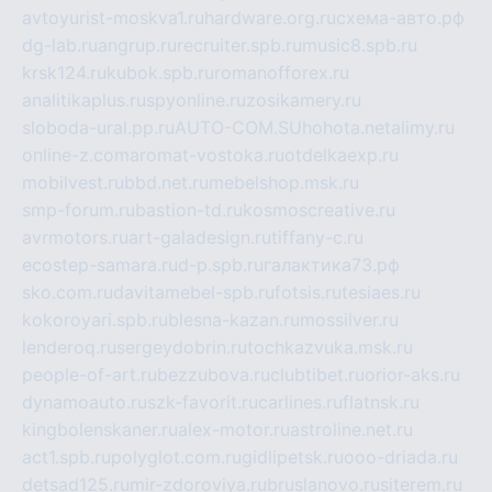
avtoyurist-moskva1.ru
hardware.org.ru
схема-авто.рф
dg-lab.ru
angrup.ru
recruiter.spb.ru
music8.spb.ru
krsk124.ru
kubok.spb.ru
romanofforex.ru
analitikaplus.ru
spyonline.ru
zosikamery.ru
sloboda-ural.pp.ru
AUTO-COM.SU
hohota.net
alimy.ru
online-z.com
aromat-vostoka.ru
otdelkaexp.ru
mobilvest.ru
bbd.net.ru
mebelshop.msk.ru
smp-forum.ru
bastion-td.ru
kosmoscreative.ru
avrmotors.ru
art-galadesign.ru
tiffany-c.ru
ecostep-samara.ru
d-p.spb.ru
галактика73.рф
sko.com.ru
davitamebel-spb.ru
fotsis.ru
tesiaes.ru
kokoroyari.spb.ru
blesna-kazan.ru
mossilver.ru
lenderoq.ru
sergeydobrin.ru
tochkazvuka.msk.ru
people-of-art.ru
bezzubova.ru
clubtibet.ru
orior-aks.ru
dynamoauto.ru
szk-favorit.ru
carlines.ru
flatnsk.ru
kingbolenskaner.ru
alex-motor.ru
astroline.net.ru
act1.spb.ru
polyglot.com.ru
gidlipetsk.ru
ooo-driada.ru
detsad125.ru
mir-zdoroviya.ru
bruslanovo.ru
siterem.ru