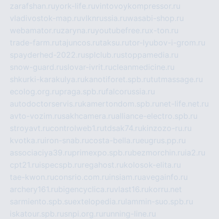
zarafshan.ru
york-life.ru
vintovoykompressor.ru
vladivostok-map.ru
vlknrussia.ru
wasabi-shop.ru
webamator.ru
zaryna.ru
youtubefree.ru
x-ton.ru
trade-farm.ru
tajuncos.ru
taksu.ru
tor-lyubov-i-grom.ru
spayderhed-2022.ru
splclub.ru
stoppamedia.ru
snow-guard.ru
slovar-ivrit.ru
cleanmedicine.ru
shkurki-karakulya.ru
kanotiforet.spb.ru
tutmassage.ru
ecolog.org.ru
praga.spb.ru
falcorussia.ru
autodoctorservis.ru
kamertondom.spb.ru
net-life.net.ru
avto-vozim.ru
sakhcamera.ru
alliance-electro.spb.ru
stroyavt.ru
controlweb1.ru
tdsak74.ru
kinzozo-ru.ru
kvotka.ru
iron-snab.ru
costa-bella.ru
eugrus.pp.ru
associaciya39.ru
primexpo.spb.ru
bezmorchin.ru
ia2.ru
cpt21.ru
ispecspb.ru
regahost.ru
kolosok-elita.ru
tae-kwon.ru
consrio.com.ru
insiam.ru
avegainfo.ru
archery161.ru
bigencyclica.ru
vlast16.ru
korru.net
sarmiento.spb.su
extelopedia.ru
lammin-suo.spb.ru
iskatour.spb.ru
snpi.org.ru
running-line.ru