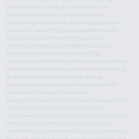
childrensshoes.ru
mrlizzy.ru
mebelsofiakrd.ru
bulizhenko.ru
rumantick.net.ru
mtszerno.ru
daily-fishing.ru
glushiteli-v-spb.ru
megasat.org.ru
localization.net.ru
flyingfish.pp.ru
ds5teremok.ru
aclib.spb.ru
komissionka30.ru
mag-profit.ru
icentre-74.ru
leasing-nsk.ru
hd39.ru
rcd.com.ru
bioprot.ru
deltaextreme.ru
mirkotlov07.ru
mycrossway.ru
temamedia.ru
art-fusing.ru
cbslefort.ru
sunroadwatch.ru
citroen-yaroslavl.ru
ratnews.msk.ru
sk-if.ru
joomlamoduli.ru
academic-work.ru
bananaboys.ru
sanekua.ru
lianafrukt.ru
beta43.ru
tucsonwoori.com
alex-translation.ru
avantgardeclinics.ru
noel.msk.ru
buylq.ru
aquas-spb.ru
vilnerivne.com
bobry-2.ru
vtoroe-solnce.ru
nickysheen.ru
clockmir.ru
huntercraft.ru
стройокт.рф
webpixels.ru
pczz.msk.su
petrodvorets.spb.ru
nsintermed.spb.ru
avtovirazh-24.ru
jazzq.ru
czecot.ru
cruizi.spb.ru
spasskaya.spb.ru
kniris.ru
vkpeople.com