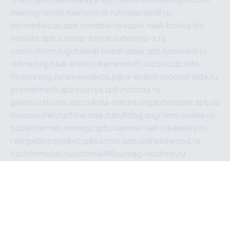
maminy-mysli.ru
arionorel.ru
khuseniosif.ru
dotmediacup.spb.ru
mebel-tiraspol.ru
all-books.biz
vmauto.spb.ru
shop-astyle.ru
derevo-s.ru
contrinform.ru
gutserial.ru
mdrussia.spb.ru
monod.ru
refine.org.ru
uk-krein.ru
kamensk61.ru
zooclub.info
filonov.org.ru
технокамск.рф
ra-spectr.ru
ooodriada.ru
promelmash.spb.ru
ixtys.spb.ru
fccity.ru
glamourstudio.spb.ru
kola-nature.org
spbmaster.spb.ru
musicoutlet.ru
china.msk.ru
bulldog.su
grimm-online.ru
outlander.net.ru
maga.spb.ru
anime-sell.ru
keseloy.ru
газприборсервис.рф
karmin.spb.ru
shekswood.ru
tischlermebel.ru
automall66.ru
mag-vladimir.ru
yardbar.ru
kiwitour.spb.ru
indesign.com.ru
freestylemebel.ru
bany-samara.ru
rsei.ru
naidisvoyput.ru
mgsn-invest.ru
ipkamerasannce.ru
alicante-house.ru
ibelka74.ru
cozyhouse.info
vlkargalev-studio.ru
700mb.ru
figura-ufa.ru
alina-live.ru