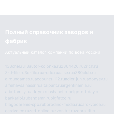
Полный справочник заводов и
фабрик
Актуальный каталог компаний по всей России
133chel.ru
13autor-kolonka.ru
2864420.ru
2rich.ru
3-d-file.ru
3d-file.ru
a-cdc.ru
aalse.ru
a380club.ru
airgungames.ru
accounts-112.ru
adler-jun.ru
adonyev.ru
alfeihavsalnassr.ru
altaipant.ru
argentinamia.ru
aria-family.ru
arkrym.ru
ashanet.ru
belgorod-day.ru
bankaribi.ru
bandamn.ru
bigfatcc.ru
blagodarenie-spb.ru
borodino-media.ru
card-voice.ru
cardvoice.ru
zed-online.ru
zvonitut.ru
zebra-tlt.ru