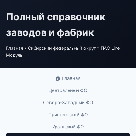
Полный справочник
заводов и фабрик
Главная
»
Сибирский федеральный округ
» ПАО Line
Модуль
🏠 Главная
Центральный ФО
Северо-Западный ФО
Приволжский ФО
Уральский ФО