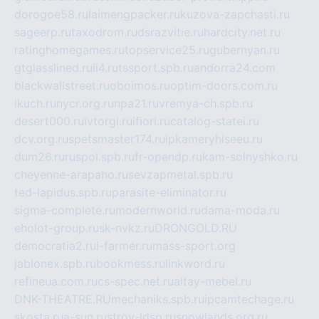
dorogoe58.ru
laimengpacker.ru
kuzova-zapchasti.ru
sageerp.ru
taxodrom.ru
dsrazvitie.ru
hardcity.net.ru
ratinghomegames.ru
topservice25.ru
gubernyan.ru
gtglasslined.ru
ii4.ru
tssport.spb.ru
andorra24.com
blackwallstreet.ru
oboimos.ru
optim-doors.com.ru
ikuch.ru
nycr.org.ru
npa21.ru
vremya-ch.spb.ru
desert000.ru
ivtorgi.ru
ifiori.ru
catalog-statei.ru
dcv.org.ru
spetsmaster174.ru
ipkameryhiseeu.ru
dum26.ru
ruspol.spb.ru
fr-opendp.ru
kam-solnyshko.ru
cheyenne-arapaho.ru
sevzapmetal.spb.ru
ted-lapidus.spb.ru
parasite-eliminator.ru
sigma-complete.ru
modernworld.ru
dama-moda.ru
eholot-group.ru
sk-nvkz.ru
DRONGOLD.RU
democratia2.ru
i-farmer.ru
mass-sport.org
jablonex.spb.ru
bookmess.ru
linkword.ru
refineua.com.ru
cs-spec.net.ru
altay-mebel.ru
DNK-THEATRE.RU
mechaniks.spb.ru
ipcamtechage.ru
skosta.ru
a-sun.ru
stroy-ldsp.ru
snowlands.org.ru